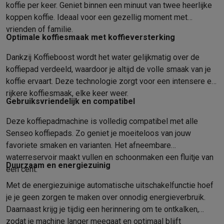
Foto accessoires
Cameratassen
Flitsers & filters
SD-kaarten
Sta
koffie per keer. Geniet binnen een minuut van twee heerlijke
Telefonie & smartwatches
koppen koffie. Ideaal voor een gezellig moment met
GSM's
Smartphones
Apple iPhone
Samsung smartphones
GSM’s
vrienden of familie.
Optimale koffiesmaak met koffieversterking
Refurbished
Refurbished smartphones
BuyBack
GSM bescherming
iPhone hoesjes
Samsung hoesjes
Alle hoesj
Dankzij Koffieboost wordt het water gelijkmatig over de
Smartwatches
Smartwatches
Activity Trackers
Bandjes
Opladers
koffiepad verdeeld, waardoor je altijd de volle smaak van je
GSM opladers
Opladers en kabels
Draadloze opladers
USB-C k
koffie ervaart. Deze technologie zorgt voor een intensere en
GSM accessoires
AirTags & GPS trackers
Draadloze oortjes
GS
rijkere koffiesmaak, elke keer weer.
Vaste telefoons
Vaste telefoons
Walkie talkies
Babyfoons
Gebruiksvriendelijk en compatibel
Computers & tablets
Deze koffiepadmachine is volledig compatibel met alle
Computers
Laptops
Gaming laptops
Apple MacBook
Windows la
Senseo koffiepads. Zo geniet je moeiteloos van jouw
Randapparatuur IT
Muizen
Toetsenborden
Webcams
PC speaker
favoriete smaken en varianten. Het afneembare
Tablets & e-readers
Tablets
Apple iPad
Samsung Galaxy Tab
Tab
waterreservoir maakt vullen en schoonmaken een fluitje van
Printen
Printers
Inktpatronen & papier
Cricut
Duurzaam en energiezuinig
een cent.
Netwerk & wifi
Routers & access points
Powerline & Wi-Fi adap
Met de energiezuinige automatische uitschakelfunctie hoef
Geheugen & opslag
Externe harde schijven
SSD
USB-sticks
SD-k
je je geen zorgen te maken over onnodig energieverbruik.
Software
Windows & Microsoft Office
Anti-Virus
Overige softwa
Daarnaast krijg je tijdig een herinnering om te ontkalken,
Toebehoren IT
Opladers & kabels
Tassen & sleeves
Steunen
Mu
zodat je machine langer meegaat en optimaal blijft