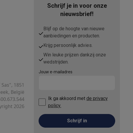
Schrijf je in voor onze
nieuwsbrief!
Blijf op de hoogte van nieuwe
aanbiedingen en producten.
Krijg persoonlijk advies.
Win leuke prijzen dankzij onze
wedstrijden.
Jouw e-mailadres
T Sas", 1851
ek, België
Ik ga akkoord met
de privacy
00.673.544
policy.
right 2026
Schrijf in