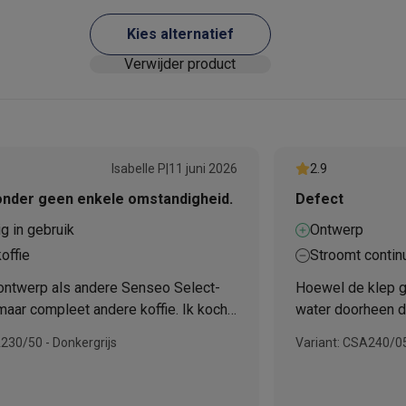
E-mailadres
Kies alternatief
Verwijder product
 laptops
BuyBack
ques
Stofzuigers met ecocheques
Strijkijzers met ecocheques
Ste
 met ecocheques
Bruiswatertoestellen met ecocheques
Waterfilt
Isabelle P
|
11 juni 2026
2.9
onder geen enkele omstandigheid.
Defect
s
Diepvriezers met ecocheques
Ovens met ecocheques
Fornuiz
g in gebruik
Ontwerp
offie
Stroomt contin
ontwerp als andere Senseo Select-
Hoewel de klep go
Koptelefoons met ecocheques
Oortjes met ecocheques
Platensp
aar compleet andere koffie. Ik kocht
water doorheen d
in Frankrijk. Ik zocht naar hetzelfde
apparaat naar be
ptops met ecocheques
Monitors met ecocheques
Powerbanks m
230/50 - Donkergrijs
Variant: CSA240/05
zag geen verschil in kwaliteit. Ik
treedt regelmati
230/50's, één voor thuis en één voor
dat het apparaat 
. Ik ben zo teleurgesteld dat ik ze
wordt teruggestu