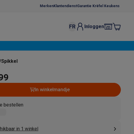
Merken
Klantendienst
Garantie Krëfel Keukens
FR
Inloggen
kels
Droogrekken
s
 microgolfovens
Inbouw wasmachines
/Spikkel
ten
,99
In winkelmandje
e bestellen
o
Koffiezetapparaten
Koffie, capsules & pads
Accessoires
ikbaar in 1 winkel