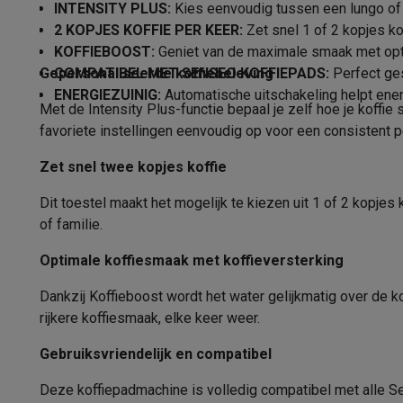
Fototoestellen
Digitale camera's
Instant camera's
Canon cam
INTENSITY PLUS:
Kies eenvoudig tussen een lungo of 
Gewicht
Video
GoPro
Action cams
Drones
Camcorder
2 KOPJES KOFFIE PER KEER:
Zet snel 1 of 2 kopjes ko
Kabellengte
Foto accessoires
Cameratassen
Flitsers & filters
SD-kaart
KOFFIEBOOST:
Geniet van de maximale smaak met optim
Telefonie & smartwatches
Gepersonaliseerde koffiebeleving
COMPATIBEL MET SENSEO KOFFIEPADS:
Perfect ges
Koffiebereiding
ENERGIEZUINIG:
Automatische uitschakeling helpt ener
GSM's
Smartphones
Apple iPhone
Samsung smartphones
G
Met de Intensity Plus-functie bepaal je zelf hoe je koffie
Refurbished
Refurbished smartphones
BuyBack
Geschikt voor
favoriete instellingen eenvoudig op voor een consistent p
GSM bescherming
iPhone hoesjes
Samsung hoesjes
Alle 
Smartwatches
Smartwatches
Activity Trackers
Bandjes
Opla
Inhoud waterreservoir
Zet snel twee kopjes koffie
GSM opladers
Opladers en kabels
Draadloze opladers
USB
Maximum aantal koppen
Dit toestel maakt het mogelijk te kiezen uit 1 of 2 kopjes
GSM accessoires
AirTags & GPS trackers
Draadloze oortj
of familie.
Vaste telefoons
Vaste telefoons
Walkie talkies
Babyfoons
Geïntegreerde koffiemolen
Computers & tablets
Optimale koffiesmaak met koffieversterking
Instelbare temperatuur
Computers
Laptops
Gaming laptops
Apple MacBook
Window
Dankzij Koffieboost wordt het water gelijkmatig over de ko
Randapparatuur IT
Muizen
Toetsenborden
Webcams
PC spe
Instelbare koffiesterkte
rijkere koffiesmaak, elke keer weer.
Tablets & e-readers
Tablets
Apple iPad
Samsung Galaxy Ta
Printen
Printers
Inktpatronen & papier
Cricut
Instelbaar koffievolume
Gebruiksvriendelijk en compatibel
Netwerk & wifi
Routers & access points
Powerline & Wi-Fi
Drukmeter
Geheugen & opslag
Externe harde schijven
SSD
USB-sticks
Deze koffiepadmachine is volledig compatibel met alle S