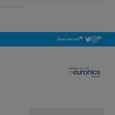
ing.
Stuur bericht
teKt
ires