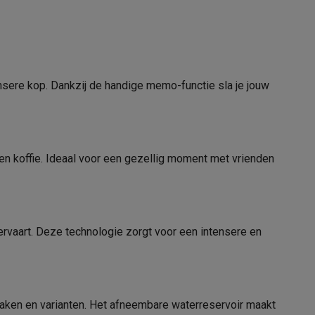
alaxy Fold8
tensere kop. Dankzij de handige memo-functie sla je jouw
alaxy Flip8 & Fold8 (Ultra) hoesjes
ppen koffie. Ideaal voor een gezellig moment met vrienden
1 Bar
 ervaart. Deze technologie zorgt voor een intensere en
lers
Boiler
maken en varianten. Het afneembare waterreservoir maakt