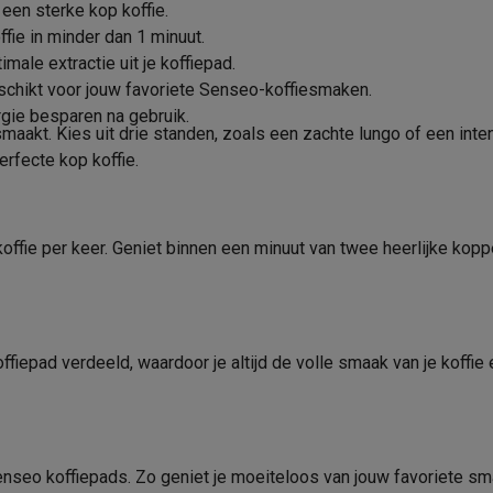
era's
Nikon camera's
Lenzen
een sterke kop koffie.
2.1 kg
Indicatie ontkalken
ffie in minder dan 1 minuut.
0.8 m
Indicatie volle opvangbak
en
Statieven & tripods
Action cam accessoires
ale extractie uit je koffiepad.
capsules/koffie
chikt voor jouw favoriete Senseo-koffiesmaken.
gie besparen na gebruik.
SM’s met toetsen
Refurbished smartphones
iPhone 17
Samsung G
Waterfilter
 smaakt. Kies uit drie standen, zoals een zachte lungo of een in
Pads
erfecte kop koffie.
hoesjes
Screenprotectors
iPhone 17 Hoesjes
Galaxy S26 hoesjes
G
Uitneembaar lekbakje
ders
0.9 L
Vaatwasmachinebestendige
-C kabels
Lightning kabels
Powerbanks
2
 koffie per keer. Geniet binnen een minuut van twee heerlijke ko
onderdelen
es
GSM houders auto
Micro SD-kaarten
Overige accessoires
Technische eigenschappen
s laptops
Copilot+ pc
Chromebooks
Monitors
Desktops
Pompdruk
ffiepad verdeeld, waardoor je altijd de volle smaak van je koffie
akers
PC headsets
Microfoons
Docking stations
Externe DVD spe
Verwarmingssysteem
b
Tablethoezen
E-readers
Accessoires
Recepten
 adapters
Mesh Wi-Fi
Switches
Netwerkkabels
SD-kaarten
CD's & DVD's
enseo koffiepads. Zo geniet je moeiteloos van jouw favoriete s
Cold brew