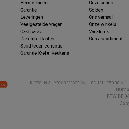
Herstellingen
Onze acties
Garantie
Solden
Leveringen
Ons verhaal
Veelgestelde vragen
Onze winkels
Cashbacks
Vacatures
Zakelijke klanten
Ons assortiment
Strijd tegen corruptie
Garantie Krëfel Keukens
Krëfel NV - Steenstraat 44 - Industriezone 4 "
Humbe
BTW BE 04
Copy