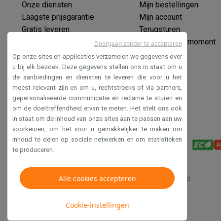
Onze diensten
Mijn bestellingen
Laagste prijsgarantie
Mijn account
Gratis leveren
Terugsturen
Verlengde garantie
Mijn leveringsmoment
Doorgaan zonder te accepteren
Ecocheques
Op onze sites en applicaties verzamelen we gegevens over
Veilig betalen
u bij elk bezoek. Deze gegevens stellen ons in staat om u
de aanbiedingen en diensten te leveren die voor u het
Toegankelijkheidsverklaring
meest relevant zijn en om u, rechtstreeks of via partners,
gepersonaliseerde communicatie en reclame te sturen en
om de doeltreffendheid ervan te meten. Het stelt ons ook
in staat om de inhoud van onze sites aan te passen aan uw
voorkeuren, om het voor u gemakkelijker te maken om
inhoud te delen op sociale netwerken en om statistieken
te produceren.
Verkoopsvoorwaarden
Alle cookies accepteren
Privacy
Disclaimer
Cookies
Cookie-instellingen