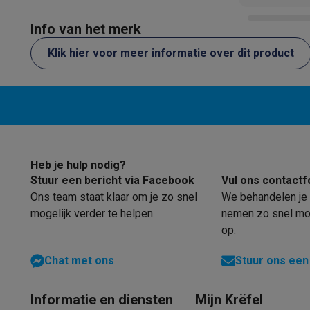
Eco initiatieven
weggooi. €
Impact
Energie besparen
Recycleer je oud elektro
schandalig 
Info van het merk
Info & acties
staat. Koop
Solden
Alle soldendeals
Solden op groot elektro
Solden op 
Klik hier voor meer informatie over dit product
een halve 
Acties
Deals van het moment
Promoties
Cashbacks
Solden
deze waard
Daarom Krëfel
Gratis levering
Laagste prijsgarantie
Persoon
Installatie aan huis
Groot elektro installatie
Inbouw installat
Betalingsmogelijkheden
Gift card
Ecocheques
Kopen op afb
Klantenservice
Herstelling van je toestel
Controleer jouw l
Groot elektro & inbouw
Vind jouw ideale wasmachine
Welke
Heb je hulp nodig?
Klein elektro
Beauty & gezondheid
Huishouden
Keuken
Meer.
Stuur een bericht via Facebook
Vul ons contactf
Beeld & Geluid
Kies jouw ideale TV
Een speaker voor elke s
Ons team staat klaar om je zo snel
We behandelen je 
Sport & Ontspanning
Hoe kies je een smartwatch?
Hoe kies
mogelijk verder te helpen.
nemen zo snel mog
Outlet
op.
Outlet
Alle outlet deals
Outlet multimedia & telefonie
Outlet
Chat met ons
Stuur ons een
Informatie en diensten
Mijn Krëfel