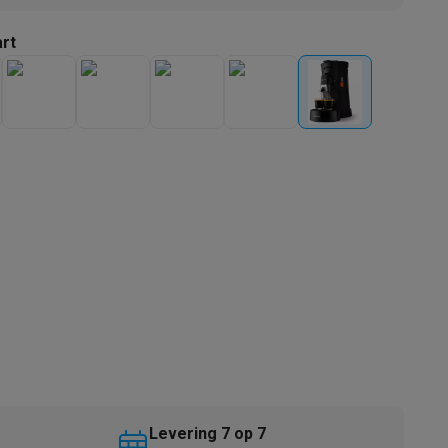
rt
akken
Accessoires
kels
Droogrekken
Levering 7 op 7