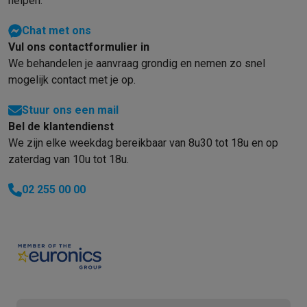
helpen.
Refurbished
Refurbished smartphones
Refurbished tablets
Refurbished lap
Chat met ons
Huishouden
Vul ons contactformulier in
Wasmachines met ecocheques
Droogkasten met ecocheques
We behandelen je aanvraag grondig en nemen zo snel
Kleine keukentoestellen
mogelijk contact met je op.
Kleine keukentoestellen met ecocheques
Koffiemachines met
Grote keukentoestellen
Stuur ons een mail
Vaatwassers met ecocheques
Koelkasten met ecocheques
Die
Bel de klantendienst
Airco
We zijn elke weekdag bereikbaar van 8u30 tot 18u en op
Airco's met ecocheques
zaterdag van 10u tot 18u.
TV & audio
TV met ecocheques
Bluetooth speakers met ecocheques
Kopt
02 255 00 00
Multimedia & telefonie
Smartphones met ecocheques
Tablets met ecocheques
Laptop
Transport
Elektrische steps met ecocheques
Eco initiatieven
Impact
Energie besparen
Recycleer je oud elektro
Info & acties