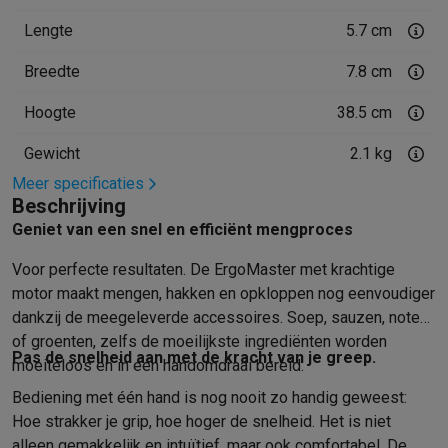
Mondhygiëne
Elektrische tandenborstels
Opzetborstels
Waterf
Lengte
5.7 cm
Scheren
Elektrische scheerapparaten
Baardtrimmers
Multigroo
Breedte
7.8 cm
Lichaamsontharing
IPL ontharing
Epilators
Ladyshaves
Beauty
Gelaatsverzorging
LED Maskers
Spiegels
Hand & voetve
Hoogte
38.5 cm
Massage
Voetmassage
Massagestoelen
Nek & schoudermass
Gezondheid
Personenweegschalen
Bloeddrukmeters
Elektrosti
Gewicht
2.1 kg
Voor de baby
Babyfoons
Borstkolven
Flessenwarmers
Aerosols
Meer specificaties
TV, audio & foto
Beschrijving
TV & beamers
TV
TV's met soundbar
2026 TV
LG TV
Samsung TV
Geniet van een snel en efficiënt mengproces
Randapparatuur TV
Soundbars
Home cinema
Versterkers
Medias
Voor perfecte resultaten. De ErgoMaster met krachtige
Hoofdtelefoons & oortjes
Koptelefoons
Draadloze koptelefoo
motor maakt mengen, hakken en opkloppen nog eenvoudiger
Speakers
Speakers
Bluetooth speakers
Smart speakers
Party s
dankzij de meegeleverde accessoires. Soep, sauzen, noten
Muziek in huis
Radio's & wekkers
Platenspelers
Hifi-ketens
of groenten, zelfs de moeilijkste ingrediënten worden
Navigatie
Dashcams
GPS
Coyote
GPS accessoires
Pas de snelheid aan met de kracht van je greep.
moeiteloos en in een handomdraai bereid.
TV & audio accessoires
Steunen
Kabels
Draagbare mediaspele
Bediening met één hand is nog nooit zo handig geweest:
Fototoestellen
Digitale camera's
Instant camera's
Canon camera'
Hoe strakker je grip, hoe hoger de snelheid. Het is niet
Video
GoPro
Action cams
Drones
Camcorder
alleen gemakkelijk en intuïtief, maar ook comfortabel. De