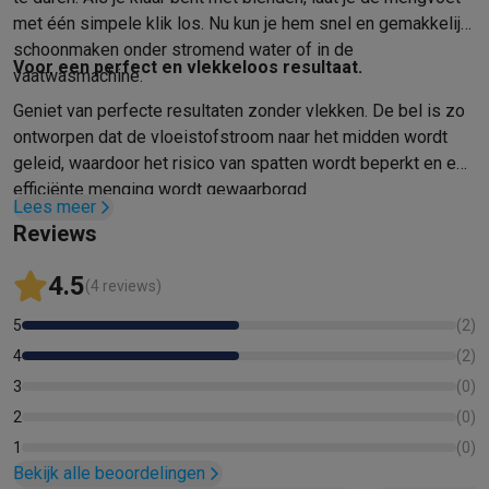
Info ecocheques
Alle eco producten
Alle eco promoties
met één simpele klik los. Nu kun je hem snel en gemakkelijk
Refurbished
schoonmaken onder stromend water of in de
Refurbished smartphones
Refurbished tablets
Refurbished lap
Voor een perfect en vlekkeloos resultaat.
vaatwasmachine.
Huishouden
Wasmachines met ecocheques
Droogkasten met ecocheques
Geniet van perfecte resultaten zonder vlekken. De bel is zo
Kleine keukentoestellen
ontworpen dat de vloeistofstroom naar het midden wordt
geleid, waardoor het risico van spatten wordt beperkt en een
Kleine keukentoestellen met ecocheques
Koffiemachines met
Grote keukentoestellen
efficiënte menging wordt gewaarborgd
Lees meer
Vaatwassers met ecocheques
Koelkasten met ecocheques
Die
Reviews
Airco
Airco's met ecocheques
4.5
(4 reviews)
TV & audio
TV met ecocheques
Bluetooth speakers met ecocheques
Kopt
5
(
2
)
Multimedia & telefonie
4
(
2
)
Smartphones met ecocheques
Tablets met ecocheques
Laptop
3
(
0
)
Transport
2
(
0
)
Elektrische steps met ecocheques
1
(
0
)
Eco initiatieven
Bekijk alle beoordelingen
Impact
Energie besparen
Recycleer je oud elektro