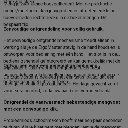
Gaming
store and clean.
Meng je vaak kleine hoeveelheden? Met de praktische
PlayStation
PlayStation 5
PS5 games
PS4 games
Playstation co
meng-/meetbeker kan je ingrediënten afmeten en kleine
Nintendo
Nintendo Switch 2
Nintendo Switch games
Nintendo Sw
hoeveelheden rechtstreeks in de beker mengen. Dit
Xbox
Xbox games
Xbox controllers
Xbox headsets
Xbox access
bespaart tijd.
Eenvoudige ontgrendeling voor veilig gebruik.
PC gaming
Gaming laptops
Gaming PC
Gaming monitors
Gaming
Gaming setup
Gaming headsets
Gaming microfoons
Gamingstoe
Het eenvoudige ontgrendelmechanisme treedt alleen in
Gaming consoles
werking als je de ErgoMaster stevig in de hand houdt en is
Smart home & devices
ontworpen voor bediening met één hand. Het slot is in de
Smartwatches
Smartwatches
Activity Trackers
Bandjes
Opladers
bedieningshendel geïntegreerd en kan gemakkelijk met de
Mobiliteit
Elektrische steps
Dashcams
GPS
Coyote
Elektrische 
Ontworpen voor een eenvoudige bediening
wijsvinger of duim worden ontgrendeld. Eenmaal
Veiligheid & bescherming
Bewakingscamera's
Alarmsystemen
B
ontgrendeld wordt de snelheid aangepast door druk op de
De ErgoMaster is bekleed met een antisliplaag, dat een
Contactloos betalen
Betaalterminals
Accessoires SumUp
bedieningshendel uit te oefenen.
stevige en veilige grip garandeert. Het lage gewicht zorgt
Omgeving & comfort
Verlichting
Plug & play zonnepanelen
Voice
voor extra comfort, zodat uw hand niet vermoeid raakt.
Entertainment
Smart TV
Smart speakers
Google TV Streamer
App
Keuken
Slimme koelkasten
Slimme vaatwassers
Slimme espre
Ontgrendel de vaatwasmachinebestendige mengvoet
Huishouden & gezondheid
Slimme wasmachines
Slimme droog
met een eenvoudige klik.
Eco producten
Probleemloos schoonmaken hoeft maar een paar seconden
Ecocheques
te duren. Als je klaar bent met blenden, laat je de mengvoet