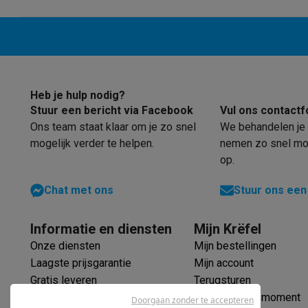
Heb je hulp nodig?
Stuur een bericht via Facebook
Vul ons contactf
Ons team staat klaar om je zo snel
We behandelen je 
mogelijk verder te helpen.
nemen zo snel mog
op.
Chat met ons
Stuur ons een
Informatie en diensten
Mijn Krëfel
Onze diensten
Mijn bestellingen
Laagste prijsgarantie
Mijn account
Gratis leveren
Terugsturen
Verlengde garantie
Mijn leveringsmoment
Doorgaan zonder te accepteren