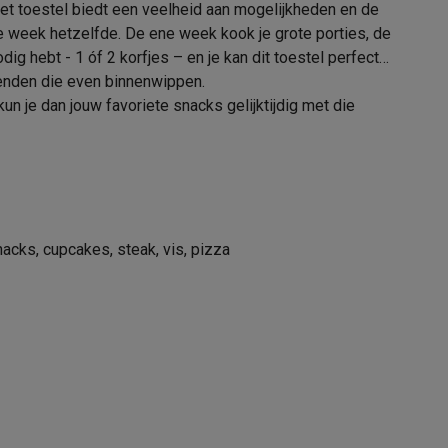
Het toestel biedt een veelheid aan mogelijkheden en de
le week hetzelfde. De ene week kook je grote porties, de
33 cm
 hebt - 1 óf 2 korfjes – en je kan dit toestel perfect
rienden die even binnenwippen.
41 cm
un je dan jouw favoriete snacks gelijktijdig met die
alaxy Fold8
36 cm
alaxy Flip8 & Fold8 (Ultra) hoesjes
7.5 kg
1 m
acks, cupcakes, steak, vis, pizza
21008095
lers
FRITEL
5410585385709
138570