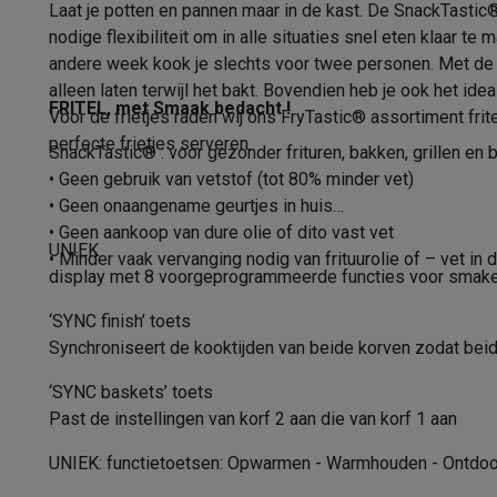
Fototoestellen
Digitale camera's
Instant camera's
Canon cam
Laat je potten en pannen maar in de kast. De SnackTastic
Koele handvaten
Video
GoPro
Action cams
Drones
Camcorder
nodige flexibiliteit om in alle situaties snel eten klaar
Koude wanden
Foto accessoires
Cameratassen
Flitsers & filters
SD-kaart
andere week kook je slechts voor twee personen. Met de Sn
Telefonie & smartwatches
alleen laten terwijl het bakt. Bovendien heb je ook het id
Koude zone
FRITEL, met Smaak bedacht !
Voor de frietjes raden wij ons FryTastic® assortiment frit
GSM's
Smartphones
Apple iPhone
Samsung smartphones
G
perfecte frietjes serveren.
Refurbished
Refurbished smartphones
BuyBack
SnackTastic® : voor gezonder frituren, bakken, grillen en 
Anti-slipvoet
GSM bescherming
iPhone hoesjes
Samsung hoesjes
Alle 
• Geen gebruik van vetstof (tot 80% minder vet)
Snoeropslag
Smartwatches
Smartwatches
Activity Trackers
Bandjes
Opla
• Geen onaangename geurtjes in huis
GSM opladers
Opladers en kabels
Draadloze opladers
USB
• Geen aankoop van dure olie of dito vast vet
Automatisch uitschakelen
UNIEK
GSM accessoires
AirTags & GPS trackers
Draadloze oortj
• Minder vaak vervanging nodig van frituurolie of – vet in de
display met 8 voorgeprogrammeerde functies voor smakelijk
Vaste telefoons
Vaste telefoons
Walkie talkies
Babyfoons
Geschikt voor vaatwasmachine
Ja, bepaald
Computers & tablets
‘SYNC finish’ toets
Bediening en bereidingen
Computers
Laptops
Gaming laptops
Apple MacBook
Window
Synchroniseert de kooktijden van beide korven zodat beid
Randapparatuur IT
Muizen
Toetsenborden
Webcams
PC spe
Bedieningspaneel
‘SYNC baskets’ toets
Tablets & e-readers
Tablets
Apple iPad
Samsung Galaxy Ta
Past de instellingen van korf 2 aan die van korf 1 aan
Printen
Printers
Inktpatronen & papier
Cricut
Olie
Netwerk & wifi
Routers & access points
Powerline & Wi-Fi
UNIEK: functietoetsen: Opwarmen - Warmhouden - Ontdo
Aantal automatische programma's
Geheugen & opslag
Externe harde schijven
SSD
USB-sticks