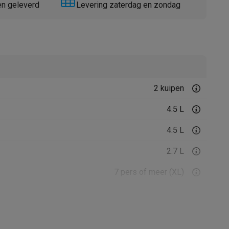
en geleverd
Levering zaterdag en zondag
2 kuipen
Thermometers
Accessoires
4.5 L
4.5 L
2.7 L
7 pers of meer (XL)
1.35 kg
1.35 kg