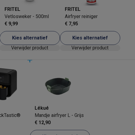
FRITEL
FRITEL
Vetlosweker - 500ml
Airfryer reiniger
€ 9,99
€ 7,95
 laptops
BuyBack
Kies alternatief
Kies alternatief
ques
Stofzuigers met ecocheques
Strijkijzers met ecocheques
Ste
Verwijder product
Verwijder product
 met ecocheques
Bruiswatertoestellen met ecocheques
Waterfilt
s
Diepvriezers met ecocheques
Ovens met ecocheques
Fornuiz
Koptelefoons met ecocheques
Oortjes met ecocheques
Platensp
Lékué
ackTastic®
Mandje airfryer L - Grijs
ptops met ecocheques
Monitors met ecocheques
Powerbanks m
€ 12,90