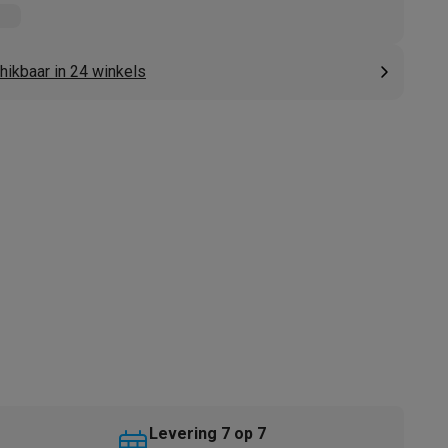
hikbaar in 24 winkels
akken
Accessoires
kels
Droogrekken
Levering 7 op 7