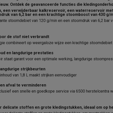
era's
Nikon camera's
Lenzen
Applicaties
Groot (meer dan 1,5 L)
pnieuw. Ontdek de geavanceerde functies die kledingonderh
en, een verwijderbaar kalkreservoir, een waterreservoir me
Verticaal stoomen
en
Statieven & tripods
Action cam accessoires
druk van 6,2 bar en een krachtige stoomboost van 430 g/m
e stoomdebiet van 120 g/min en een stoomdruk van 6,2 bar voo
Technische gegevens
SM’s met toetsen
Refurbished smartphones
iPhone 17
Samsung G
Hoe het water wordt verwarm
oor de stof niet verbrandt
hoesjes
Screenprotectors
iPhone 17 Hoesjes
Galaxy S26 hoesjes
G
 combineert op weergaloze wijze een krachtige stoomdebiet m
Autonomie
ders
-C kabels
Lightning kabels
Powerbanks
ud en langdurige prestaties
Product informatie
Kalkverzamelaar
es
GSM houders auto
Micro SD-kaarten
Overige accessoires
 staat garant voor een optimale werking, langdurige stoompre
Krëfel code
langdurige strijkbeurten
houd van 1,8 L maakt strijken eenvoudiger
Merk
s laptops
Copilot+ pc
Chromebooks
Monitors
Desktops
akers
PC headsets
Microfoons
Docking stations
Externe DVD spe
 en afval te verminderen
EAN
b
Tablethoezen
E-readers
Accessoires
lusief een snelle en goedkope service via 6500 herstelcentra w
Verkoperscode
 adapters
Mesh Wi-Fi
Switches
Netwerkkabels
r delicate stoffen en grote kledingstukken, ideaal om op h
SD-kaarten
CD's & DVD's