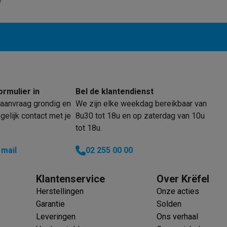
 laptops
BuyBack
ques
Stofzuigers met ecocheques
Strijkijzers met ecocheques
Ste
ormulier in
Bel de klantendienst
aanvraag grondig en
We zijn elke weekdag bereikbaar van
 met ecocheques
Bruiswatertoestellen met ecocheques
Waterfilt
elijk contact met je
8u30 tot 18u en op zaterdag van 10u
tot 18u.
s
Diepvriezers met ecocheques
Ovens met ecocheques
Fornuiz
 mail
02 255 00 00
Klantenservice
Over Krëfel
Koptelefoons met ecocheques
Oortjes met ecocheques
Platensp
Herstellingen
Onze acties
ptops met ecocheques
Monitors met ecocheques
Powerbanks m
Garantie
Solden
Leveringen
Ons verhaal