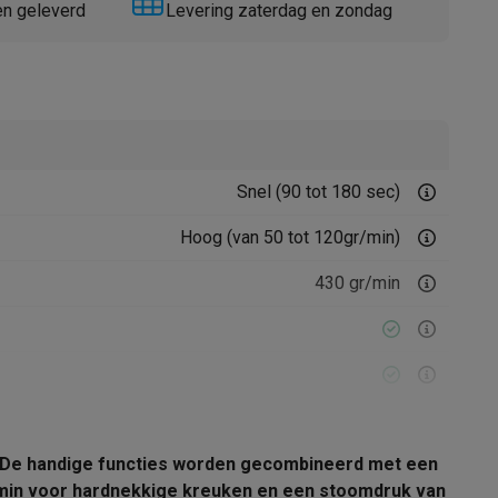
en geleverd
Levering zaterdag en zondag
Snel (90 tot 180 sec)
Thermometers
Accessoires
Hoog (van 50 tot 120gr/min)
430 gr/min
Manueel
d. De handige functies worden gecombineerd met een
Automatisch
min voor hardnekkige kreuken en een stoomdruk van