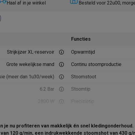
Huisdierverzorging
GPS trackers dieren
Haal af in je winkel
Besteld voor 22u00, morg
tels
Multistylers
Krulspelden
terflossers
groomers
Tondeuses
Scheerkoppen
Accessoires
Functies
etverzorging
Accessoires
Strijkijzer XL-reservoir
Opwarmtijd
massage
Massage guns
rostimulatie apparaten
Bloedcirculatie apparaten
Infraroodlampen
Grote wekelijkse mand
Continu stoomproductie
sols
Luchtbevochtigers
ie (meer dan 1u30/week)
Stoomstoot
g TV
TCL TV
TV steunen
Beamers
6.2 Bar
Stoomtip
diastreamers
DVD & Blu-Ray spelers
efoons
Oortjes
Draadloze oortjes
Sportoortjes
2800 W
Precisietip
ty speakers
Stoom keuze
s
an je nu profiteren van makkelijk én snel kledingonderhou
Temperatuur keuze
Blauw
pelers
Audio accessoires
van 120 g/min, een indrukwekkende stoomshot van 430 g/