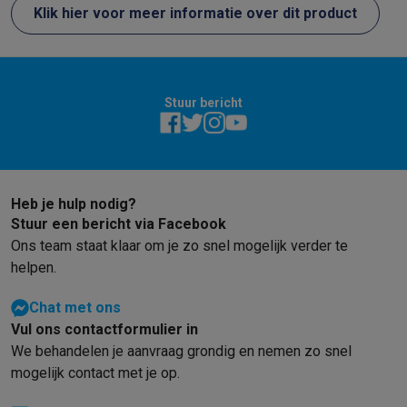
meerwaarde. De standaardprogramma’s
Pasta en gaat
Klik hier voor meer informatie over dit product
zijn handig, al vind ik het niet zo intuïtief
vis in de airf
als ik andere zaken wil maken. Ik
maaltijd heb 
probeerde er al eens frietjes voor
te kunnen kok
poutine mee te maken en dat was zeker
meer tijd voo
Stuur bericht
een succes! Hij maakt iets meer geluid
zijn fan!
dan verwacht, maar het is mijn eerste
airfryer. Het bakje is gemakkelijk proper
te houden en de auto resume functie is
handig! Een tussentijds signaal dat je
Heb je hulp nodig?
best eens draait of de ingrediënten moet
Stuur een bericht via Facebook
‘opschudden’ had ik wel handig
Ons team staat klaar om je zo snel mogelijk verder te
gevonden.
helpen.
Chat met ons
Vul ons contactformulier in
We behandelen je aanvraag grondig en nemen zo snel
mogelijk contact met je op.