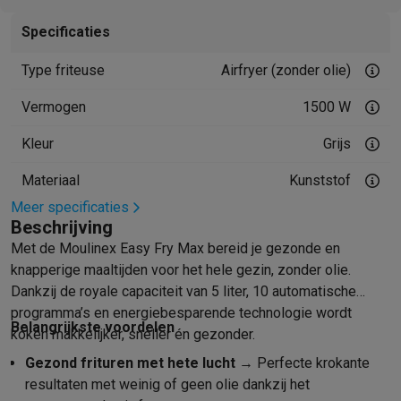
Mondhygiëne
Elektrische tandenborstels
Opzetborstels
Waterf
Specificaties
Scheren
Elektrische scheerapparaten
Baardtrimmers
Multigroo
Lichaamsontharing
IPL ontharing
Epilators
Ladyshaves
Type friteuse
Airfryer (zonder olie)
Beauty
Gelaatsverzorging
LED Maskers
Spiegels
Hand & voetve
Vermogen
1500 W
Massage
Voetmassage
Massagestoelen
Nek & schoudermass
Gezondheid
Personenweegschalen
Bloeddrukmeters
Elektrosti
Kleur
Grijs
Voor de baby
Babyfoons
Borstkolven
Flessenwarmers
Aerosols
TV, audio & foto
Materiaal
Kunststof
TV & beamers
TV
TV's met soundbar
2026 TV
LG TV
Samsung TV
Meer specificaties
Randapparatuur TV
Soundbars
Home cinema
Versterkers
Medias
Beschrijving
Hoofdtelefoons & oortjes
Koptelefoons
Draadloze koptelefoo
Met de Moulinex Easy Fry Max bereid je gezonde en
Speakers
Speakers
Bluetooth speakers
Smart speakers
Party s
knapperige maaltijden voor het hele gezin, zonder olie.
Muziek in huis
Radio's & wekkers
Platenspelers
Hifi-ketens
Dankzij de royale capaciteit van 5 liter, 10 automatische
Navigatie
Dashcams
GPS
Coyote
GPS accessoires
programma’s en energiebesparende technologie wordt
Belangrijkste voordelen
TV & audio accessoires
Steunen
Kabels
Draagbare mediaspele
koken makkelijker, sneller én gezonder.
Fototoestellen
Digitale camera's
Instant camera's
Canon camera'
Gezond frituren met hete lucht
→ Perfecte krokante
Video
GoPro
Action cams
Drones
Camcorder
resultaten met weinig of geen olie dankzij het