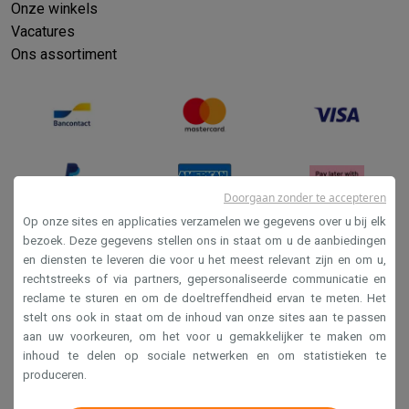
Onze winkels
Vacatures
Ons assortiment
Doorgaan zonder te accepteren
Op onze sites en applicaties verzamelen we gegevens over u bij elk
bezoek. Deze gegevens stellen ons in staat om u de aanbiedingen
en diensten te leveren die voor u het meest relevant zijn en om u,
Verkoopsvoorwaarden
rechtstreeks of via partners, gepersonaliseerde communicatie en
Privacy
reclame te sturen en om de doeltreffendheid ervan te meten. Het
stelt ons ook in staat om de inhoud van onze sites aan te passen
Disclaimer
aan uw voorkeuren, om het voor u gemakkelijker te maken om
Cookies
inhoud te delen op sociale netwerken en om statistieken te
produceren.
Krëfel NV - Steenstraat 44 - Industriezone 4 "T Sas",