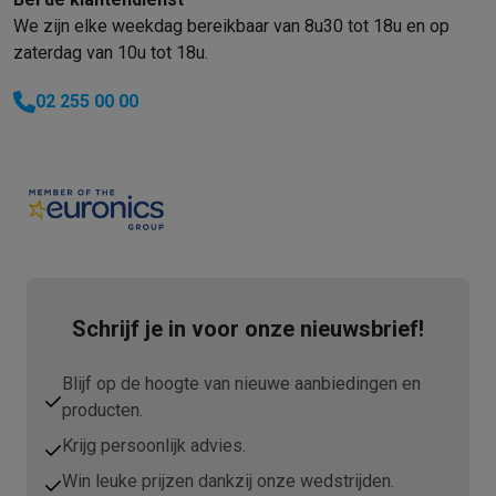
Refurbished
We zijn elke weekdag bereikbaar van 8u30 tot 18u en op
Refurbished smartphones
Refurbished tablets
Refurbished lap
zaterdag van 10u tot 18u.
Huishouden
Wasmachines met ecocheques
Droogkasten met ecocheques
02 255 00 00
Kleine keukentoestellen
Kleine keukentoestellen met ecocheques
Koffiemachines met
Grote keukentoestellen
Vaatwassers met ecocheques
Koelkasten met ecocheques
Die
Airco
Airco's met ecocheques
TV & audio
TV met ecocheques
Bluetooth speakers met ecocheques
Kopt
Schrijf je in voor onze nieuwsbrief!
Multimedia & telefonie
Smartphones met ecocheques
Tablets met ecocheques
Laptop
Transport
Blijf op de hoogte van nieuwe aanbiedingen en
Elektrische steps met ecocheques
producten.
Eco initiatieven
Krijg persoonlijk advies.
Impact
Energie besparen
Recycleer je oud elektro
Win leuke prijzen dankzij onze wedstrijden.
Info & acties