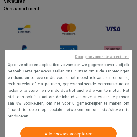
Vacatures
Ons assortiment
Doorgaan zonder te accepteren
Op onze sites en applicaties verzamelen we gegevens over u bij elk
bezoek. Deze gegevens stellen ons in staat om u de aanbiedingen
en diensten te leveren die voor u het meest relevant zijn en om u,
Verkoopsvoorwaarden
rechtstreeks of via partners, gepersonaliseerde communicatie en
Privacy
reclame te sturen en om de doeltreffendheid ervan te meten. Het
stelt ons ook in staat om de inhoud van onze sites aan te passen
Disclaimer
aan uw voorkeuren, om het voor u gemakkelijker te maken om
Cookies
inhoud te delen op sociale netwerken en om statistieken te
produceren.
Krëfel NV - Steenstraat 44 - Industriezone 4 "T Sas",
1851 Humbeek, België
Alle cookies accepteren