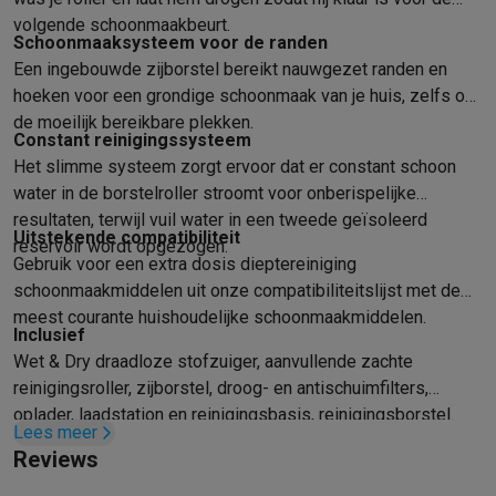
Gaming
volgende schoonmaakbeurt.
PlayStation
PlayStation 5
PS5 games
PS4 games
Playstation co
Schoonmaaksysteem voor de randen
Nintendo
Nintendo Switch 2
Nintendo Switch games
Nintendo Sw
Een ingebouwde zijborstel bereikt nauwgezet randen en
Xbox
Xbox games
Xbox controllers
Xbox headsets
Xbox access
hoeken voor een grondige schoonmaak van je huis, zelfs op
PC gaming
Gaming laptops
Gaming PC
Gaming monitors
Gaming
de moeilijk bereikbare plekken.
Constant reinigingssysteem
Gaming setup
Gaming headsets
Gaming microfoons
Gamingstoe
Het slimme systeem zorgt ervoor dat er constant schoon
Smart home & devices
water in de borstelroller stroomt voor onberispelijke
Smartwatches
Smartwatches
Activity Trackers
Bandjes
Opladers
resultaten, terwijl vuil water in een tweede geïsoleerd
Mobiliteit
Elektrische steps
Dashcams
GPS
Coyote
Elektrische 
Uitstekende compatibiliteit
reservoir wordt opgezogen.
Veiligheid & bescherming
Bewakingscamera's
Alarmsystemen
B
Gebruik voor een extra dosis dieptereiniging
Contactloos betalen
Betaalterminals
Accessoires SumUp
schoonmaakmiddelen uit onze compatibiliteitslijst met de
Omgeving & comfort
Verlichting
Plug & play zonnepanelen
Voice
meest courante huishoudelijke schoonmaakmiddelen.
Entertainment
Smart TV
Smart speakers
Google TV Streamer
App
Inclusief
Wet & Dry draadloze stofzuiger, aanvullende zachte
Keuken
Slimme koelkasten
Slimme vaatwassers
Slimme espre
reinigingsroller, zijborstel, droog- en antischuimfilters,
Huishouden & gezondheid
Slimme wasmachines
Slimme droog
oplader, laadstation en reinigingsbasis, reinigingsborstel.
Eco producten
Lees meer
Ecocheques
Reviews
Info ecocheques
Alle eco producten
Alle eco promoties