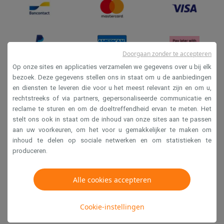
Doorgaan zonder te accepteren
Op onze sites en applicaties verzamelen we gegevens over u bij elk
bezoek. Deze gegevens stellen ons in staat om u de aanbiedingen
en diensten te leveren die voor u het meest relevant zijn en om u,
Verkoopsvoorwaarden
rechtstreeks of via partners, gepersonaliseerde communicatie en
Privacy
reclame te sturen en om de doeltreffendheid ervan te meten. Het
stelt ons ook in staat om de inhoud van onze sites aan te passen
Disclaimer
aan uw voorkeuren, om het voor u gemakkelijker te maken om
Cookies
inhoud te delen op sociale netwerken en om statistieken te
produceren.
Krëfel NV - Steenstraat 44 - Industriezone 4 "T Sas",
1851 Humbeek, België
Alle cookies accepteren
BTW BE 0400.673.544
Cookie-instellingen
Copyright 2026