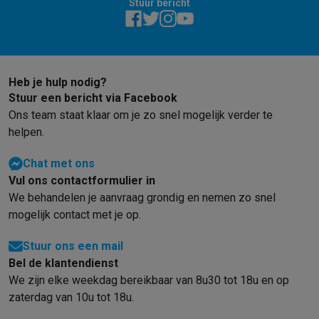
Gaming
Stuur bericht
PlayStation
PlayStation 5
PS5 games
PS4 games
Playstation co
Nintendo
Nintendo Switch 2
Nintendo Switch games
Nintendo Sw
Xbox
Xbox games
Xbox controllers
Xbox headsets
Xbox access
PC gaming
Gaming laptops
Gaming PC
Gaming monitors
Gaming
Heb je hulp nodig?
Gaming setup
Gaming headsets
Gaming microfoons
Gamingstoe
Stuur een bericht via Facebook
Gaming consoles
Ons team staat klaar om je zo snel mogelijk verder te
Smart home & devices
helpen.
Smartwatches
Smartwatches
Activity Trackers
Bandjes
Opladers
Mobiliteit
Elektrische steps
Dashcams
GPS
Coyote
Elektrische 
Chat met ons
Veiligheid & bescherming
Bewakingscamera's
Alarmsystemen
B
Vul ons contactformulier in
Contactloos betalen
Betaalterminals
Accessoires SumUp
We behandelen je aanvraag grondig en nemen zo snel
mogelijk contact met je op.
Omgeving & comfort
Verlichting
Plug & play zonnepanelen
Voice
Entertainment
Smart TV
Smart speakers
Google TV Streamer
App
Stuur ons een mail
Keuken
Slimme koelkasten
Slimme vaatwassers
Slimme espre
Bel de klantendienst
Huishouden & gezondheid
Slimme wasmachines
Slimme droog
We zijn elke weekdag bereikbaar van 8u30 tot 18u en op
Eco producten
zaterdag van 10u tot 18u.
Ecocheques