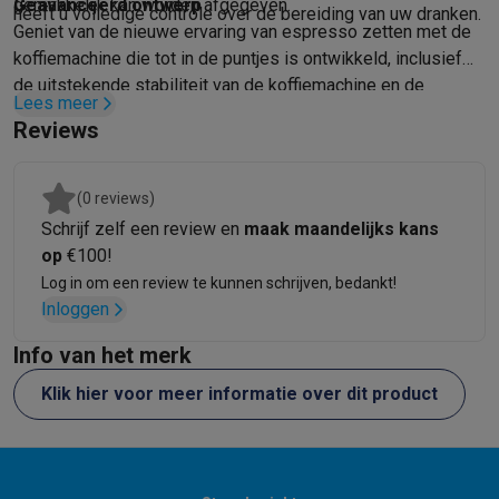
Foto accessoires
Cameratassen
Flitsers & filters
SD-kaarten
Sta
gemakkelijk kan worden afgegeven.
Geavanceerd ontwerp
heeft u volledige controle over de bereiding van uw dranken.
Telefonie & smartwatches
Geniet van de nieuwe ervaring van espresso zetten met de
GSM's
Smartphones
Apple iPhone
Samsung smartphones
GSM’s
koffiemachine die tot in de puntjes is ontwikkeld, inclusief
Refurbished
Refurbished smartphones
BuyBack
de uitstekende stabiliteit van de koffiemachine en de
Lees meer
GSM bescherming
iPhone hoesjes
Samsung hoesjes
Alle hoesj
praktische opberging van de filters.
Reviews
Smartwatches
Smartwatches
Activity Trackers
Bandjes
Opladers
GSM opladers
Opladers en kabels
Draadloze opladers
USB-C k
GSM accessoires
AirTags & GPS trackers
Draadloze oortjes
GS
(0 reviews)
Vaste telefoons
Vaste telefoons
Walkie talkies
Babyfoons
Schrijf zelf een review en
maak maandelijks kans
Computers & tablets
op
€100!
Computers
Laptops
Gaming laptops
Apple MacBook
Windows la
Log in om een review te kunnen schrijven, bedankt!
Randapparatuur IT
Muizen
Toetsenborden
Webcams
PC speaker
Inloggen
Tablets & e-readers
Tablets
Apple iPad
Samsung Galaxy Tab
Tab
Info van het merk
Printen
Printers
Inktpatronen & papier
Cricut
Netwerk & wifi
Routers & access points
Powerline & Wi-Fi adap
Klik hier voor meer informatie over dit product
Geheugen & opslag
Externe harde schijven
SSD
USB-sticks
SD-k
Software
Windows & Microsoft Office
Anti-Virus
Overige softwa
Toebehoren IT
Opladers & kabels
Tassen & sleeves
Steunen
Mu