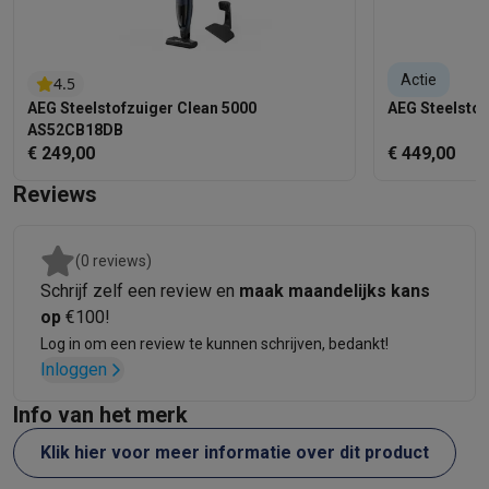
gebruiksduur optimaliseert
Aanduiding autonomie van de batterij: met 3 LEDs
BrushRollClean™-technologie: één druk met de voet op de
Actie
4.5
pedaal om de rolborstel te reinigen
AEG Steelstofzuiger Clean 5000
AEG Steelsto
LED-verlichting aan de voorkant van de zuigmond
AS52CB18DB
Telescopische metalen buis om perfect aan je lengte aan
€ 249,00
€ 449,00
te passen
Reviews
Opberging van de stofzuiger: Laadstation op de grond te
plaatsen voorzien met extra oplaadadapter
Gemotoriseerde UltimatePower vloerzuigmond
(0 reviews)
Andere accessoires: Extra filter geleverd in de doos
Schrijf zelf een review en
maak maandelijks kans
Geïntegreerde accessoires in het laadstation:
op
€100!
Spletenmondstuk met borsteltje, Delicaat mondstuk ,
Log in om een review te kunnen schrijven, bedankt!
PetPro+
Inloggen
Info van het merk
Klik hier voor meer informatie over dit product