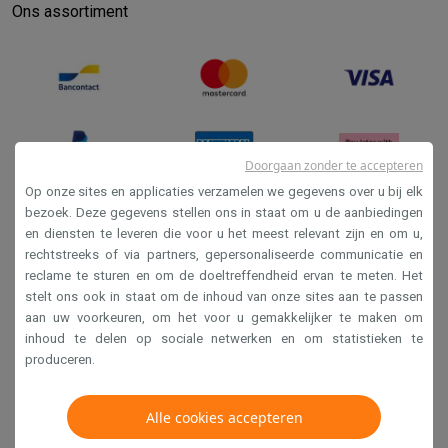
Ons assortiment
Doorgaan zonder te accepteren
Op onze sites en applicaties verzamelen we gegevens over u bij elk
bezoek. Deze gegevens stellen ons in staat om u de aanbiedingen
en diensten te leveren die voor u het meest relevant zijn en om u,
Verkoopsvoorwaarden
rechtstreeks of via partners, gepersonaliseerde communicatie en
Privacy
reclame te sturen en om de doeltreffendheid ervan te meten. Het
stelt ons ook in staat om de inhoud van onze sites aan te passen
Disclaimer
aan uw voorkeuren, om het voor u gemakkelijker te maken om
Cookies
inhoud te delen op sociale netwerken en om statistieken te
produceren.
Krëfel NV - Steenstraat 44 - Industriezone 4 "T Sas",
Alle cookies accepteren
1851 Humbeek, België
BTW BE 0400.673.544