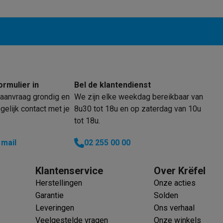
 laptops
BuyBack
ques
Stofzuigers met ecocheques
Strijkijzers met ecocheques
Ste
ormulier in
Bel de klantendienst
aanvraag grondig en
We zijn elke weekdag bereikbaar van
 met ecocheques
Bruiswatertoestellen met ecocheques
Waterfilt
elijk contact met je
8u30 tot 18u en op zaterdag van 10u
tot 18u.
s
Diepvriezers met ecocheques
Ovens met ecocheques
Fornuiz
 mail
02 255 00 00
Klantenservice
Over Krëfel
Koptelefoons met ecocheques
Oortjes met ecocheques
Platensp
Herstellingen
Onze acties
Garantie
Solden
ptops met ecocheques
Monitors met ecocheques
Powerbanks m
Leveringen
Ons verhaal
Veelgestelde vragen
Onze winkels