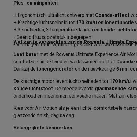
Koudeluchtstand
Fototoestellen
Digitale camera's
Instant camera's
Canon cam
Plus- en minpunten
Video
GoPro
Action cams
Drones
Camcorder
Snelheden
+
Ergonomisch, ultralicht ontwerp met
Coanda-effect
voo
Foto accessoires
Cameratassen
Flitsers & filters
SD-kaart
+
Krachtige luchtsnelheid tot
170 km/u
en
ionenfunctie
v
Telefonie & smartwatches
Temperatuurstanden
+
3 snelheden, 3 temperatuurstanden en
koude luchtsto
GSM's
Smartphones
Apple iPhone
Samsung smartphones
G
- Geen diffuusopzetstuk inbegrepen
Refurbished
Refurbished smartphones
BuyBack
Wat kan je verwachten van de Rowenta Ultimate Exp
- Vermogen 1300 W, minder geschikt voor wie maximale 
GSM bescherming
iPhone hoesjes
Samsung hoesjes
Alle 
Leef beter
met de Rowenta Ultimate Experience Air Motio
Smartwatches
Smartwatches
Activity Trackers
Bandjes
Opla
comfortabel in de hand en werkt samen met het
Coanda-
GSM opladers
Opladers en kabels
Draadloze opladers
USB
Dankzij de
ionengenerator
en de nauwkeurige
5 mm co
GSM accessoires
AirTags & GPS trackers
Draadloze oortj
Vaste telefoons
Vaste telefoons
Walkie talkies
Babyfoons
De krachtige motor levert luchtsnelheden tot
170 km/u
, w
Computers & tablets
koude luchtstoot
. De meegeleverde
gladmakende kam
Computers
Laptops
Gaming laptops
Apple MacBook
Window
onderhoud en meenemen eenvoudig maken. Met zijn elegan
Randapparatuur IT
Muizen
Toetsenborden
Webcams
PC spe
Kies voor Air Motion als je een lichte, comfortabele haard
Tablets & e-readers
Tablets
Apple iPad
Samsung Galaxy Ta
glanzende finish, dag na dag.
Printen
Printers
Inktpatronen & papier
Cricut
Netwerk & wifi
Routers & access points
Powerline & Wi-Fi
Belangrijkste kenmerken
Geheugen & opslag
Externe harde schijven
SSD
USB-sticks