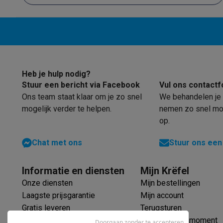
Eco producten
Ecocheques
Info ecocheques
Alle eco producten
Alle eco promoties
Refurbished
Refurbished smartphones
Refurbished tablets
Refurbished
Huishouden
Heb je hulp nodig?
Wasmachines met ecocheques
Droogkasten met ecoche
Stuur een bericht via Facebook
Vul ons contactf
Kleine keukentoestellen
Ons team staat klaar om je zo snel
We behandelen je 
Kleine keukentoestellen met ecocheques
Koffiemachines
mogelijk verder te helpen.
nemen zo snel mog
Grote keukentoestellen
op.
Vaatwassers met ecocheques
Koelkasten met ecocheque
Airco
Chat met ons
Stuur ons een
Airco's met ecocheques
TV & audio
Informatie en diensten
Mijn Krëfel
TV met ecocheques
Bluetooth speakers met ecocheques
Onze diensten
Mijn bestellingen
Multimedia & telefonie
Laagste prijsgarantie
Mijn account
Smartphones met ecocheques
Tablets met ecocheques
La
Gratis leveren
Terugsturen
Transport
Verlengde garantie
Mijn leveringsmoment
Doorgaan zonder te accepteren