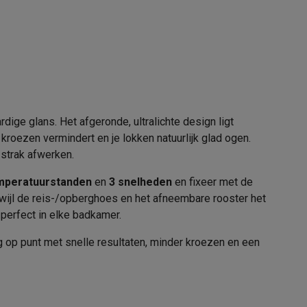
CF8C20E0
alaxy Fold8
alaxy Flip8 & Fold8 (Ultra) hoesjes
ge glans. Het afgeronde, ultralichte design ligt
roezen vermindert en je lokken natuurlijk glad ogen.
 strak afwerken.
mperatuurstanden
en
3 snelheden
en fixeer met de
rwijl de reis-/opberghoes en het afneembare rooster het
erfect in elke badkamer.
lers
ng op punt met snelle resultaten, minder kroezen en een