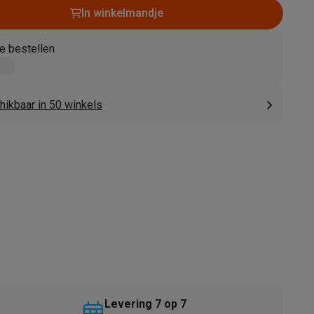
In winkelmandje
e bestellen
hikbaar in 50 winkels
akken
Accessoires
kels
Droogrekken
Levering 7 op 7