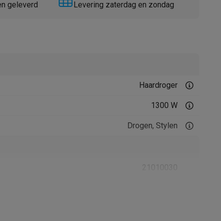
en geleverd
Levering zaterdag en zondag
Haardroger
Thermometers
Accessoires
1300 W
Drogen, Stylen
21010030
Rowenta
3121040094495