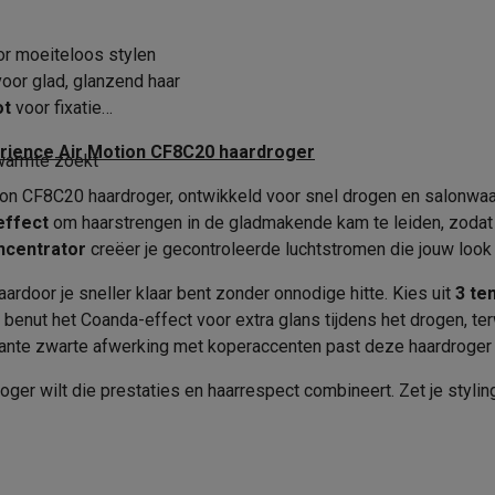
era's
Nikon camera's
Lenzen
Verkoperscode
3
r moeiteloos stylen
en
Statieven & tripods
Action cam accessoires
oor glad, glanzend haar
3
ot
voor fixatie
SM’s met toetsen
Refurbished smartphones
iPhone 17
Samsung G
erience Air Motion CF8C20 haardroger
warmte zoekt
hoesjes
Screenprotectors
iPhone 17 Hoesjes
Galaxy S26 hoesjes
G
n CF8C20 haardroger, ontwikkeld voor snel drogen en salonwaardi
ders
effect
om haarstrengen in de gladmakende kam te leiden, zodat k
-C kabels
Lightning kabels
Powerbanks
ncentrator
creëer je gecontroleerde luchtstromen die jouw look
es
GSM houders auto
Micro SD-kaarten
Overige accessoires
aardoor je sneller klaar bent zonder onnodige hitte. Kies uit
3 te
benut het Coanda-effect voor extra glans tijdens het drogen, te
s laptops
Copilot+ pc
Chromebooks
Monitors
Desktops
te zwarte afwerking met koperaccenten past deze haardroger p
akers
PC headsets
Microfoons
Docking stations
Externe DVD spe
roger wilt die prestaties en haarrespect combineert. Zet je styli
b
Tablethoezen
E-readers
Accessoires
 adapters
Mesh Wi-Fi
Switches
Netwerkkabels
SD-kaarten
CD's & DVD's