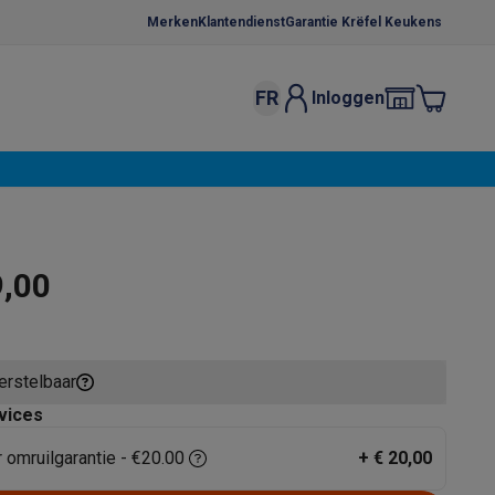
Merken
Klantendienst
Garantie Krëfel Keukens
FR
Inloggen
kels
Droogrekken
s
 microgolfovens
Inbouw wasmachines
ten
9,00
herstelbaar
o
Koffiezetapparaten
Koffie, capsules & pads
Accessoires
vices
r omruilgarantie - €20.00
+
€ 20,00