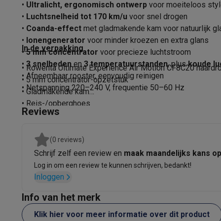
Software
Windows & Microsoft Office
Anti-Virus
Overige s
•
Ultralicht, ergonomisch ontwerp
voor moeiteloos sty
Toebehoren IT
Opladers & kabels
Tassen & sleeves
Steune
•
Luchtsnelheid tot 170 km/u
voor snel drogen
•
Coanda-effect
met gladmakende kam voor natuurlijk gla
Gaming
•
Ionengenerator
voor minder kroezen en extra glans
PlayStation
PlayStation 5
PS5 games
PS4 games
Playstati
In de verpakking
•
5 mm concentrator
voor precieze luchtstroom
Nintendo
Nintendo Switch 2
Nintendo Switch games
Ninten
•
3 snelheden
en
3 temperatuurstanden
, plus
koude lu
Xbox
Xbox games
Xbox controllers
Xbox headsets
Xbox ac
• Rowenta Ultimate Experience Air Motion CF8C20 haardr
• Afneembaar rooster, eenvoudig reinigen
PC gaming
Gaming laptops
Gaming PC
Gaming monitors
Gam
• 5 mm concentrator-opzetstuk
• Netspanning 220–240 V, frequentie 50–60 Hz
Gaming setup
Gaming headsets
Gaming microfoons
Gaming
• Gladmakende kam
Gaming consoles
• Reis-/opberghoes
Reviews
Smart home & devices
• Reinigingsborstel
• Handleiding
Smartwatches
Smartwatches
Activity Trackers
Bandjes
Opla
Mobiliteit
Elektrische steps
Dashcams
GPS
Coyote
Elektris
(0 reviews)
Veiligheid & bescherming
Bewakingscamera's
Alarmsyste
Schrijf zelf een review en
maak maandelijks kans o
Contactloos betalen
Betaalterminals
Accessoires SumUp
Log in om een review te kunnen schrijven, bedankt!
Omgeving & comfort
Verlichting
Plug & play zonnepanelen
Inloggen
Entertainment
Smart TV
Smart speakers
Google TV Streame
Info van het merk
Keuken
Slimme koelkasten
Slimme vaatwassers
Slimme e
Huishouden & gezondheid
Slimme wasmachines
Slimme d
Klik hier voor meer informatie over dit product