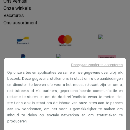
Ons verhaal
Onze winkels
Vacatures
Ons assortiment
Doorgaan zonder te accepteren
Op onze sites en applicaties verzamelen we gegevens over u bij elk
bezoek. Deze gegevens stellen ons in staat om u de aanbiedingen
en diensten te leveren die voor u het meest relevant zijn en om u,
Verkoopsvoorwaarden
rechtstreeks of via partners, gepersonaliseerde communicatie en
Privacy
reclame te sturen en om de doeltreffendheid ervan te meten. Het
stelt ons ook in staat om de inhoud van onze sites aan te passen
Disclaimer
aan uw voorkeuren, om het voor u gemakkelijker te maken om
Cookies
inhoud te delen op sociale netwerken en om statistieken te
produceren.