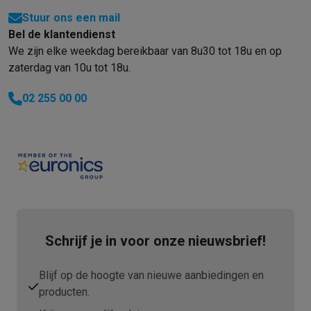
Info ecocheques
Alle eco producten
Alle eco promoties
Stuur ons een mail
Refurbished
Bel de klantendienst
Refurbished smartphones
Refurbished tablets
Refurbished lap
We zijn elke weekdag bereikbaar van 8u30 tot 18u en op
Huishouden
zaterdag van 10u tot 18u.
Wasmachines met ecocheques
Droogkasten met ecocheques
Kleine keukentoestellen
02 255 00 00
Kleine keukentoestellen met ecocheques
Koffiemachines met
Grote keukentoestellen
Vaatwassers met ecocheques
Koelkasten met ecocheques
Die
Airco
Airco's met ecocheques
TV & audio
TV met ecocheques
Bluetooth speakers met ecocheques
Kopt
Multimedia & telefonie
Schrijf je in voor onze nieuwsbrief!
Smartphones met ecocheques
Tablets met ecocheques
Laptop
Transport
Elektrische steps met ecocheques
Blijf op de hoogte van nieuwe aanbiedingen en
Eco initiatieven
producten.
Impact
Energie besparen
Recycleer je oud elektro