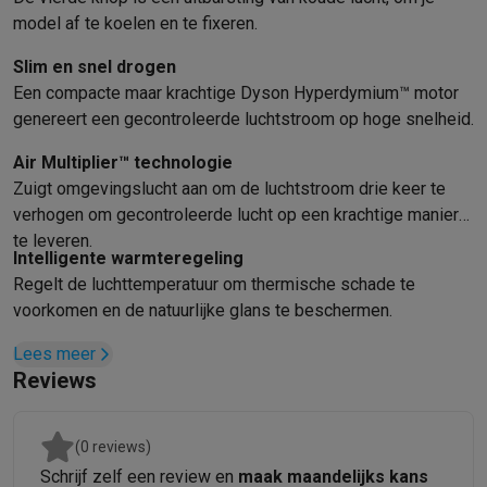
Info ecocheques
Alle eco producten
Alle eco promoties
model af te koelen en te fixeren.
Refurbished
Refurbished smartphones
Refurbished tablets
Refurbished lap
Slim en snel drogen
Huishouden
Een compacte maar krachtige Dyson Hyperdymium™ motor
Wasmachines met ecocheques
Droogkasten met ecocheques
genereert een gecontroleerde luchtstroom op hoge snelheid.
Kleine keukentoestellen
Air Multiplier™ technologie
Kleine keukentoestellen met ecocheques
Koffiemachines met
Grote keukentoestellen
Zuigt omgevingslucht aan om de luchtstroom drie keer te
verhogen om gecontroleerde lucht op een krachtige manier
Vaatwassers met ecocheques
Koelkasten met ecocheques
Die
te leveren.
Airco
Intelligente warmteregeling
Airco's met ecocheques
Regelt de luchttemperatuur om thermische schade te
TV & audio
voorkomen en de natuurlijke glans te beschermen.
TV met ecocheques
Bluetooth speakers met ecocheques
Kopt
Multimedia & telefonie
Lees meer
Smartphones met ecocheques
Tablets met ecocheques
Laptop
Reviews
Transport
Elektrische steps met ecocheques
(0 reviews)
Eco initiatieven
Schrijf zelf een review en
maak maandelijks kans
Impact
Energie besparen
Recycleer je oud elektro