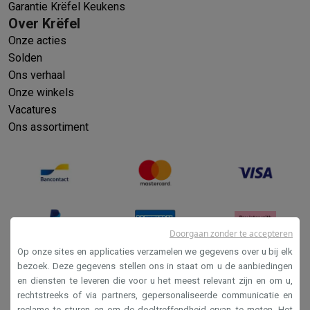
Garantie Krëfel Keukens
Over Krëfel
Onze acties
Solden
Ons verhaal
Onze winkels
Vacatures
Ons assortiment
Doorgaan zonder te accepteren
Op onze sites en applicaties verzamelen we gegevens over u bij elk
bezoek. Deze gegevens stellen ons in staat om u de aanbiedingen
en diensten te leveren die voor u het meest relevant zijn en om u,
Verkoopsvoorwaarden
rechtstreeks of via partners, gepersonaliseerde communicatie en
Privacy
reclame te sturen en om de doeltreffendheid ervan te meten. Het