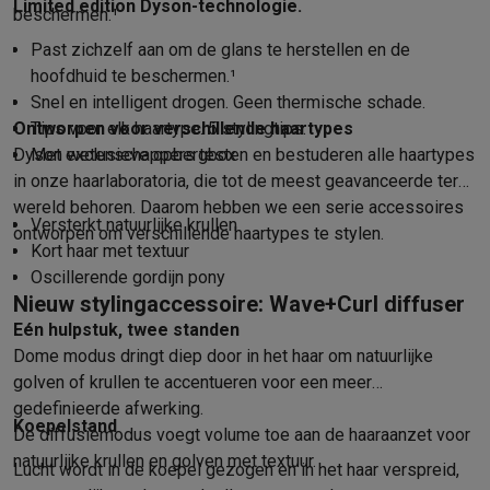
Foto accessoires
Cameratassen
Flitsers & filters
SD-kaarten
Sta
Limited edition Dyson-technologie.
beschermen.¹
Telefonie & smartwatches
Past zichzelf aan om de glans te herstellen en de
GSM's
Smartphones
Apple iPhone
Samsung smartphones
GSM’s
hoofdhuid te beschermen.¹
Refurbished
Refurbished smartphones
BuyBack
Snel en intelligent drogen. Geen thermische schade.
GSM bescherming
iPhone hoesjes
Samsung hoesjes
Alle hoesj
Ontworpen voor verschillende haartypes
Tips voor elk haartype. 5 stylingtips.
Smartwatches
Smartwatches
Activity Trackers
Bandjes
Opladers
Dyson wetenschappers testen en bestuderen alle haartypes
Met exclusieve opbergbox
GSM opladers
Opladers en kabels
Draadloze opladers
USB-C k
in onze haarlaboratoria, die tot de meest geavanceerde ter
GSM accessoires
AirTags & GPS trackers
Draadloze oortjes
GS
wereld behoren. Daarom hebben we een serie accessoires
Vaste telefoons
Vaste telefoons
Walkie talkies
Babyfoons
Versterkt natuurlijke krullen
ontworpen om verschillende haartypes te stylen.
Computers & tablets
Kort haar met textuur
Computers
Laptops
Gaming laptops
Apple MacBook
Windows la
Oscillerende gordijn pony
Randapparatuur IT
Muizen
Toetsenborden
Webcams
PC speaker
Nieuw stylingaccessoire: Wave+Curl diffuser
Tablets & e-readers
Tablets
Apple iPad
Samsung Galaxy Tab
Tab
Eén hulpstuk, twee standen
Printen
Printers
Inktpatronen & papier
Cricut
Dome modus dringt diep door in het haar om natuurlijke
golven of krullen te accentueren voor een meer
Netwerk & wifi
Routers & access points
Powerline & Wi-Fi adap
gedefinieerde afwerking.
Geheugen & opslag
Externe harde schijven
SSD
USB-sticks
SD-k
Koepelstand
De diffusiemodus voegt volume toe aan de haaraanzet voor
Software
Windows & Microsoft Office
Anti-Virus
Overige softwa
natuurlijke krullen en golven met textuur.
Toebehoren IT
Opladers & kabels
Tassen & sleeves
Steunen
Mu
Lucht wordt in de koepel gezogen en in het haar verspreid,