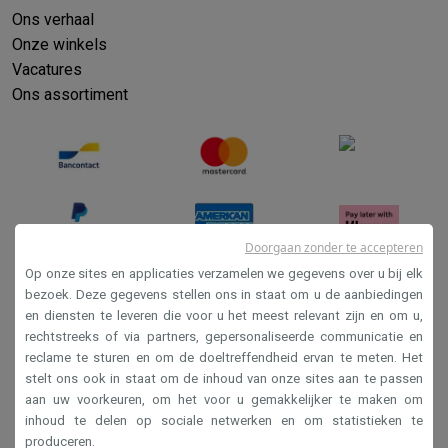
Ons verhaal
Onze winkels
Vacatures
Ons assortiment
Doorgaan zonder te accepteren
Op onze sites en applicaties verzamelen we gegevens over u bij elk
bezoek. Deze gegevens stellen ons in staat om u de aanbiedingen
en diensten te leveren die voor u het meest relevant zijn en om u,
Verkoopsvoorwaarden
rechtstreeks of via partners, gepersonaliseerde communicatie en
Privacy
reclame te sturen en om de doeltreffendheid ervan te meten. Het
stelt ons ook in staat om de inhoud van onze sites aan te passen
Disclaimer
aan uw voorkeuren, om het voor u gemakkelijker te maken om
Cookies
inhoud te delen op sociale netwerken en om statistieken te
produceren.