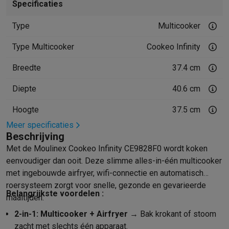
Specificaties
Mondhygiëne
Elektrische tandenborstels
Opzetborstels
Waterf
Scheren
Elektrische scheerapparaten
Baardtrimmers
Multigroo
Type
Multicooker
Lichaamsontharing
IPL ontharing
Epilators
Ladyshaves
Type Multicooker
Cookeo Infinity
Beauty
Gelaatsverzorging
LED Maskers
Spiegels
Hand & voetve
Massage
Voetmassage
Massagestoelen
Nek & schoudermass
Breedte
37.4 cm
Gezondheid
Personenweegschalen
Bloeddrukmeters
Elektrosti
Voor de baby
Babyfoons
Borstkolven
Flessenwarmers
Aerosols
Diepte
40.6 cm
TV, audio & foto
Hoogte
37.5 cm
TV & beamers
TV
TV's met soundbar
2026 TV
LG TV
Samsung TV
Meer specificaties
Randapparatuur TV
Soundbars
Home cinema
Versterkers
Medias
Beschrijving
Hoofdtelefoons & oortjes
Koptelefoons
Draadloze koptelefoo
Met de Moulinex Cookeo Infinity CE9828F0 wordt koken
Speakers
Speakers
Bluetooth speakers
Smart speakers
Party s
eenvoudiger dan ooit. Deze slimme alles-in-één multicooker
Muziek in huis
Radio's & wekkers
Platenspelers
Hifi-ketens
met ingebouwde airfryer, wifi-connectie en automatisch
Navigatie
Dashcams
GPS
Coyote
GPS accessoires
roersysteem zorgt voor snelle, gezonde en gevarieerde
TV & audio accessoires
Steunen
Kabels
Draagbare mediaspele
Belangrijkste voordelen :
maaltijden.
Fototoestellen
Digitale camera's
Instant camera's
Canon camera'
2-in-1: Multicooker + Airfryer
→ Bak krokant of stoom
Video
GoPro
Action cams
Drones
Camcorder
zacht met slechts één apparaat.