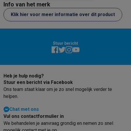
Refurbished
Info van het merk
Refurbished smartphones
Refurbished tablets
Refurbished lap
Klik hier voor meer informatie over dit product
Huishouden
Wasmachines met ecocheques
Droogkasten met ecocheques
Kleine keukentoestellen
Kleine keukentoestellen met ecocheques
Koffiemachines met
Grote keukentoestellen
Stuur bericht
Vaatwassers met ecocheques
Koelkasten met ecocheques
Die
Airco
Airco's met ecocheques
TV & audio
Heb je hulp nodig?
TV met ecocheques
Bluetooth speakers met ecocheques
Kopt
Stuur een bericht via Facebook
Multimedia & telefonie
Ons team staat klaar om je zo snel mogelijk verder te
Smartphones met ecocheques
Tablets met ecocheques
Laptop
helpen.
Transport
Elektrische steps met ecocheques
Chat met ons
Eco initiatieven
Vul ons contactformulier in
Impact
Energie besparen
Recycleer je oud elektro
We behandelen je aanvraag grondig en nemen zo snel
Info & acties
mogelijk contact met je op.