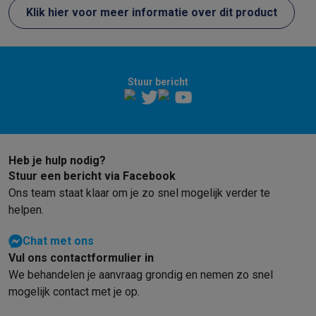
Info ecocheques
Alle eco producten
Alle eco promoties
Klik hier voor meer informatie over dit product
Refurbished
Refurbished smartphones
Refurbished tablets
Refurbished lap
Huishouden
Wasmachines met ecocheques
Droogkasten met ecocheques
Stuur bericht
Kleine keukentoestellen
Kleine keukentoestellen met ecocheques
Koffiemachines met
Grote keukentoestellen
Vaatwassers met ecocheques
Koelkasten met ecocheques
Die
Airco
Heb je hulp nodig?
Airco's met ecocheques
Stuur een bericht via Facebook
TV & audio
Ons team staat klaar om je zo snel mogelijk verder te
TV met ecocheques
Bluetooth speakers met ecocheques
Kopt
helpen.
Multimedia & telefonie
Chat met ons
Smartphones met ecocheques
Tablets met ecocheques
Laptop
Vul ons contactformulier in
Transport
We behandelen je aanvraag grondig en nemen zo snel
Elektrische steps met ecocheques
mogelijk contact met je op.
Eco initiatieven
Impact
Energie besparen
Recycleer je oud elektro