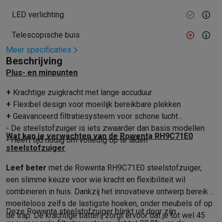
Mondhygiëne
Elektrische tandenborstels
Opzetborstels
Waterf
LED verlichting
Scheren
Elektrische scheerapparaten
Baardtrimmers
Multigroo
Telescopische buis
Lichaamsontharing
IPL ontharing
Epilators
Ladyshaves
Beauty
Gelaatsverzorging
LED Maskers
Spiegels
Hand & voetve
Meer specificaties
Beschrijving
Massage
Voetmassage
Massagestoelen
Nek & schoudermass
Plus- en minpunten
Gezondheid
Personenweegschalen
Bloeddrukmeters
Elektrosti
Voor de baby
Babyfoons
Borstkolven
Flessenwarmers
Aerosols
+
Krachtige zuigkracht met lange accuduur
TV, audio & foto
+
Flexibel design voor moeilijk bereikbare plekken
TV & beamers
TV
TV's met soundbar
2026 TV
LG TV
Samsung TV
+
Geavanceerd filtratiesysteem voor schone lucht
Randapparatuur TV
Soundbars
Home cinema
Versterkers
Medias
- De steelstofzuiger is iets zwaarder dan basis modellen
Hoofdtelefoons & oortjes
Koptelefoons
Draadloze koptelefoo
Wat kan je verwachten van de Rowenta RH9C71E0
- Heeft tijd nodig om volledig op te laden
Speakers
Speakers
Bluetooth speakers
Smart speakers
Party s
steelstofzuiger
Muziek in huis
Radio's & wekkers
Platenspelers
Hifi-ketens
Leef beter
met de Rowenta RH9C71E0 steelstofzuiger,
Navigatie
Dashcams
GPS
Coyote
GPS accessoires
een slimme keuze voor wie kracht en flexibiliteit wil
TV & audio accessoires
Steunen
Kabels
Draagbare mediaspele
combineren in huis. Dankzij het innovatieve ontwerp bereik je
Fototoestellen
Digitale camera's
Instant camera's
Canon camera'
moeiteloos zelfs de lastigste hoeken, onder meubels of op
Video
GoPro
Action cams
Drones
Camcorder
Deze Rowenta steelstofzuiger blinkt uit door zijn
de trap. De krachtige batterij zorgt ervoor dat je tot wel 45