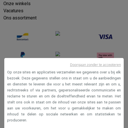
Onze winkels
Vacatures
Ons assortiment
Doorgaan zonder te accepteren
Op onze sites en applicaties verzamelen we gegevens over u bij elk
bezoek. Deze gegevens stellen ons in staat om u de aanbiedingen
en diensten te leveren die voor u het meest relevant zijn en om u,
Verkoopsvoorwaarden
rechtstreeks of via partners, gepersonaliseerde communicatie en
Privacy
reclame te sturen en om de doeltreffendheid ervan te meten. Het
stelt ons ook in staat om de inhoud van onze sites aan te passen
Disclaimer
aan uw voorkeuren, om het voor u gemakkelijker te maken om
Cookies
inhoud te delen op sociale netwerken en om statistieken te
produceren.