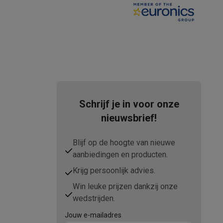
tion accessoires
 accessoires
Racing
Smartphone gaming controllers
Accessoires
Schrijf je in voor onze
nieuwsbrief!
Blijf op de hoogte van nieuwe
s & GPS trackers
aanbiedingen en producten.
Krijg persoonlijk advies.
Win leuke prijzen dankzij onze
wedstrijden.
 personenweegschalen
Slimme elektrische tandenborstels
Babyf
Jouw e-mailadres