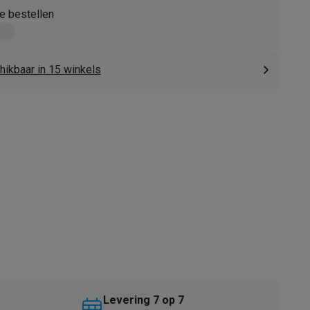
e bestellen
hikbaar in 15 winkels
akken
Accessoires
kels
Droogrekken
Levering 7 op 7