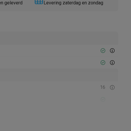
en geleverd
Levering zaterdag en zondag
Thermometers
Accessoires
16
Hakken, Malen, Mengen, Mixen,
Opkloppen, Roeren, Pulse functie