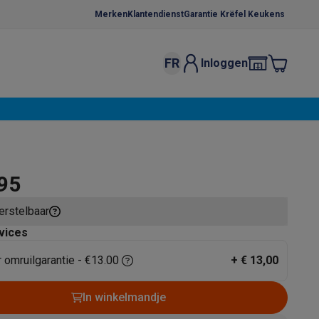
Merken
Klantendienst
Garantie Krëfel Keukens
FR
Inloggen
kels
Droogrekken
s
 microgolfovens
Inbouw wasmachines
ten
,95
herstelbaar
vices
r omruilgarantie - €13.00
+
€ 13,00
o
Koffiezetapparaten
Koffie, capsules & pads
Accessoires
In winkelmandje