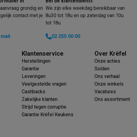
ormulier in
Bel de klantendienst
oftware
aanvraag grondig en
We zijn elke weekdag bereikbaar van
n
Muismatten
Overige accessoires
elijk contact met je
8u30 tot 18u en op zaterdag van 10u
tot 18u.
on controllers
Playstation headsets
Playstation VR-brillen
Playsta
do Switch controllers
Nintendo Switch headsets
Nintendo Switch
 mail
02 255 00 00
cessoires
entra wereldwijd
ing muizen
Gaming toetsenborden
PC gaming controllers
Klantenservice
Over Krëfel
stoelen
Gaming desks
Gaming TV
Gaming monitors
VR brillen
Sim 
Herstellingen
Onze acties
Garantie
Solden
Leveringen
Ons verhaal
ders
Veelgestelde vragen
Onze winkels
che steps accessoires
GPS accessoires
Cashbacks
Vacatures
men
Bewegingsdetectoren
Slimme deurbellen
Rookmelders
AirTag
Zakelijke klanten
Ons assortiment
Strijd tegen corruptie
Voice assistant
Weerstations
Garantie Krëfel Keukens
r
Apple TV
Batterijen & opladers
Stekkers & adapters
spressomachines
Slimme ovens
Slimme keukenrobots
roogkasten
Slimme luchtbehandeling
Slimme stofzuigers
Slimme