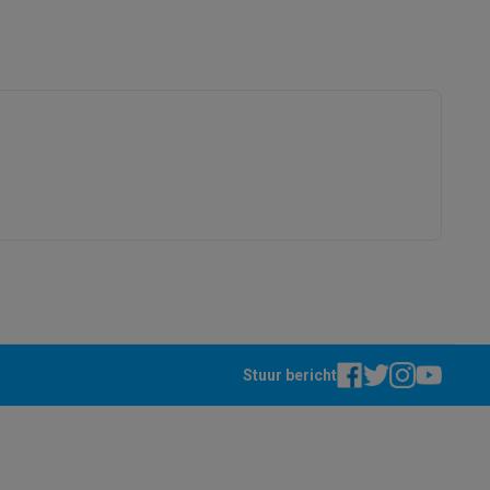
Hakmolen, Garde, Mengbeker
alaxy Fold8
alaxy Flip8 & Fold8 (Ultra) hoesjes
21010379
Moulinex
3016661147500
7211002825
lers
Stuur bericht