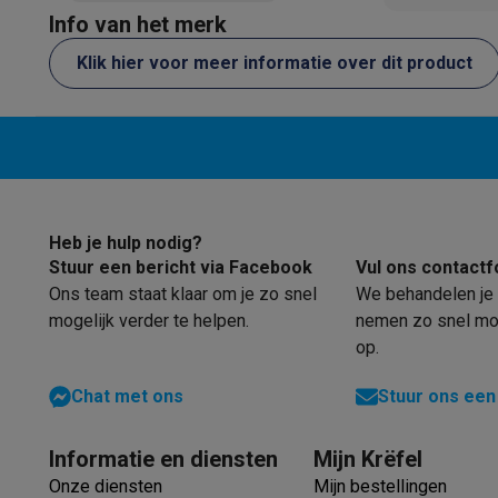
Eco producten
Info van het merk
Setting up
Ecocheques
simple and 
Klik hier voor meer informatie over dit product
Info ecocheques
Alle eco producten
Alle eco promoties
great Howev
Refurbished
disappointi
Refurbished smartphones
Refurbished tablets
Refurbished
tile floor C
Huishouden
quite diffic
Wasmachines met ecocheques
Droogkasten met ecoche
the mop rol
Kleine keukentoestellen
completely 
Kleine keukentoestellen met ecocheques
Koffiemachines
device spo
Heb je hulp nodig?
Grote keukentoestellen
which can m
Stuur een bericht via Facebook
Vul ons contactf
Vaatwassers met ecocheques
Koelkasten met ecocheque
times Over
Ons team staat klaar om je zo snel
We behandelen je 
Airco
remain a po
mogelijk verder te helpen.
nemen zo snel mog
Airco's met ecocheques
op.
TV & audio
TV met ecocheques
Bluetooth speakers met ecocheques
Chat met ons
Stuur ons een
Multimedia & telefonie
Smartphones met ecocheques
Tablets met ecocheques
La
Informatie en diensten
Mijn Krëfel
Transport
Onze diensten
Mijn bestellingen