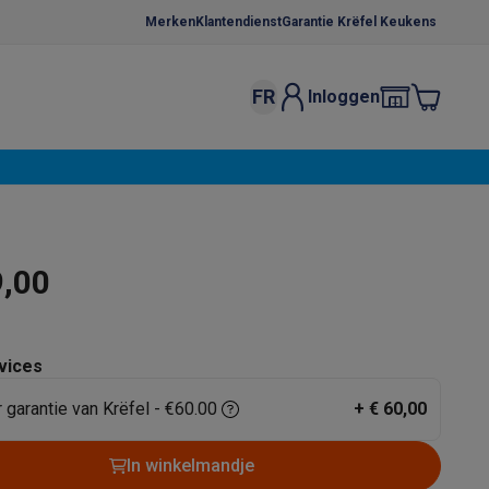
Merken
Klantendienst
Garantie Krëfel Keukens
FR
Inloggen
kels
Droogrekken
s
 microgolfovens
Inbouw wasmachines
ten
9,00
vices
r garantie van Krëfel - €60.00
+
€ 60,00
o
Koffiezetapparaten
Koffie, capsules & pads
Accessoires
In winkelmandje