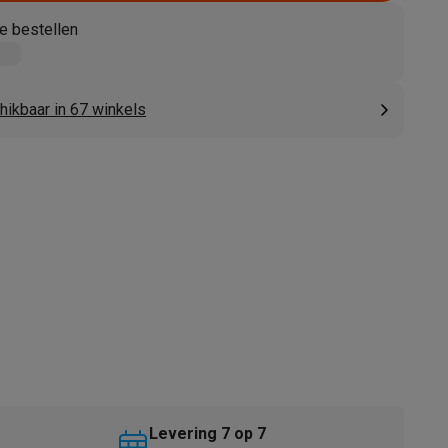
e bestellen
hikbaar in 67 winkels
akken
Accessoires
kels
Droogrekken
Levering 7 op 7