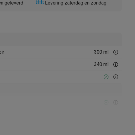
en geleverd
Levering zaterdag en zondag
ir
300 ml
Thermometers
Accessoires
340 ml
l