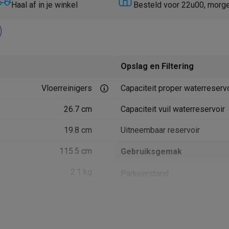
Huisdierverzorging
GPS trackers dieren
Haal af in je winkel
Besteld voor 22u00, morg
tels
Multistylers
Krulspelden
terflossers
groomers
Tondeuses
Scheerkoppen
Accessoires
Opslag en Filtering
etverzorging
Accessoires
Vloerreinigers
Capaciteit proper waterreservo
massage
Massage guns
rostimulatie apparaten
Bloedcirculatie apparaten
Infraroodlampen
26.7 cm
Capaciteit vuil waterreservoir
sols
Luchtbevochtigers
19.8 cm
Uitneembaar reservoir
g TV
TCL TV
TV steunen
Beamers
115.5 cm
Gebruiksgemak
diastreamers
DVD & Blu-Ray spelers
efoons
Oortjes
Draadloze oortjes
Sportoortjes
2.1 kg
Parkeerstand
ty speakers
s
LED verlichting
Geschikt voor reinigingsmidde
pelers
Audio accessoires