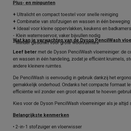
Fototoestellen
Digitale camera's
Instant camera's
Canon cam
Plus- en minpunten
Autonomie
Video
GoPro
Action cams
Drones
Camcorder
+
Ultralicht en compact toestel voor snelle reiniging
Oplaadtijd
Foto accessoires
Cameratassen
Flitsers & filters
SD-kaart
+
Combinatie van stofzuigen en wassen in één beweging
Telefonie & smartwatches
Batterij indicator
+
Ideaal voor kleine oppervlakken, keukens en badkamer
GSM's
Smartphones
Apple iPhone
Samsung smartphones
G
- Klein waterreservoir, vaker bijvullen nodig
Refurbished
Refurbished smartphones
BuyBack
Wat kan je verwachten van de Dyson PencilWash vloe
Oplaadstation
- Minder geschikt voor grote woonruimtes
GSM bescherming
iPhone hoesjes
Samsung hoesjes
Alle 
Leef beter
met de Dyson PencilWash vloerreiniger: de co
Fysieke eigenschappen
Smartwatches
Smartwatches
Activity Trackers
Bandjes
Opla
en wassen in één handeling, zodat je efficiënt kruimels, 
GSM opladers
Opladers en kabels
Draadloze opladers
USB
Kleur
andere kleinere ruimtes.
GSM accessoires
AirTags & GPS trackers
Draadloze oortj
Vaste telefoons
Vaste telefoons
Walkie talkies
Babyfoons
Breedte borstel
De PencilWash is eenvoudig in gebruik dankzij het ergonom
Computers & tablets
gemakkelijk onderhoud. Ondanks het compacte formaat lev
Functies
Computers
Laptops
Gaming laptops
Apple MacBook
Window
efficiëntie wil zonder een groot apparaat te hoeven gebrui
Randapparatuur IT
Muizen
Toetsenborden
Webcams
PC spe
Functie
Kies voor de Dyson PencilWash vloerreiniger als je altijd 
Tablets & e-readers
Tablets
Apple iPad
Samsung Galaxy Ta
Printen
Printers
Inktpatronen & papier
Cricut
Geschikt voor
Belangrijkste kenmerken
Netwerk & wifi
Routers & access points
Powerline & Wi-Fi
Zelfreinigend
Geheugen & opslag
Externe harde schijven
SSD
USB-sticks
• 2-in-1 stofzuiger en vloerwisser