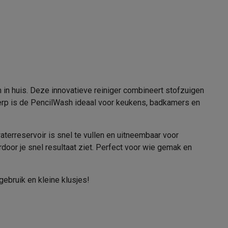
100 m²
alaxy Fold8
21010466
alaxy Flip8 & Fold8 (Ultra) hoesjes
in huis. Deze innovatieve reiniger combineert stofzuigen
Dyson
twerp is de PencilWash ideaal voor keukens, badkamers en
5025155139257
637239-01
terreservoir is snel te vullen en uitneembaar voor
oor je snel resultaat ziet. Perfect voor wie gemak en
lers
gebruik en kleine klusjes!