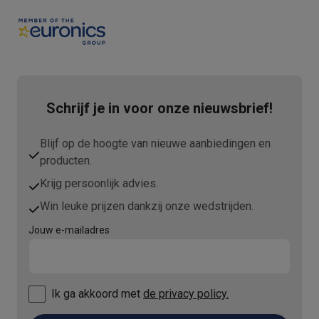
Info ecocheques
Alle eco producten
Alle eco promoties
Refurbished
Refurbished smartphones
Refurbished tablets
Refurbished lap
Huishouden
Wasmachines met ecocheques
Droogkasten met ecocheques
Kleine keukentoestellen
Schrijf je in voor onze nieuwsbrief!
Kleine keukentoestellen met ecocheques
Koffiemachines met
Grote keukentoestellen
Vaatwassers met ecocheques
Koelkasten met ecocheques
Die
Blijf op de hoogte van nieuwe aanbiedingen en
Airco
producten.
Airco's met ecocheques
Krijg persoonlijk advies.
TV & audio
Win leuke prijzen dankzij onze wedstrijden.
TV met ecocheques
Bluetooth speakers met ecocheques
Kopt
Multimedia & telefonie
Jouw e-mailadres
Smartphones met ecocheques
Tablets met ecocheques
Laptop
Transport
Elektrische steps met ecocheques
Ik ga akkoord met
de privacy policy.
Eco initiatieven
Impact
Energie besparen
Recycleer je oud elektro