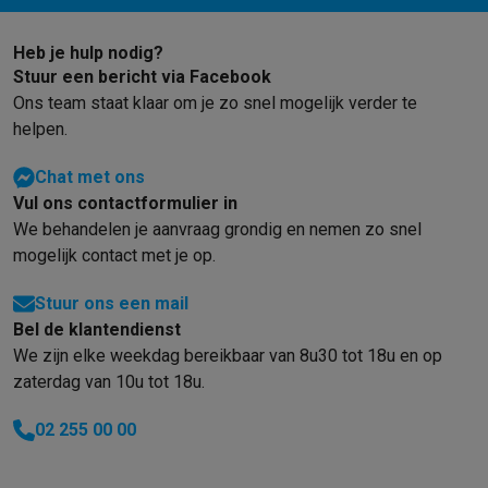
Gaming
PlayStation
PlayStation 5
PS5 games
PS4 games
Playstation co
Heb je hulp nodig?
Nintendo
Nintendo Switch 2
Nintendo Switch games
Nintendo Sw
Stuur een bericht via Facebook
Xbox
Xbox games
Xbox controllers
Xbox headsets
Xbox access
Ons team staat klaar om je zo snel mogelijk verder te
PC gaming
Gaming laptops
Gaming PC
Gaming monitors
Gaming
helpen.
Gaming setup
Gaming headsets
Gaming microfoons
Gamingstoe
Gaming consoles
Chat met ons
Smart home & devices
Vul ons contactformulier in
Smartwatches
Smartwatches
Activity Trackers
Bandjes
Opladers
We behandelen je aanvraag grondig en nemen zo snel
Mobiliteit
Elektrische steps
Dashcams
GPS
Coyote
Elektrische 
mogelijk contact met je op.
Veiligheid & bescherming
Bewakingscamera's
Alarmsystemen
B
Contactloos betalen
Betaalterminals
Accessoires SumUp
Stuur ons een mail
Omgeving & comfort
Verlichting
Plug & play zonnepanelen
Voice
Bel de klantendienst
We zijn elke weekdag bereikbaar van 8u30 tot 18u en op
Entertainment
Smart TV
Smart speakers
Google TV Streamer
App
zaterdag van 10u tot 18u.
Keuken
Slimme koelkasten
Slimme vaatwassers
Slimme espre
Huishouden & gezondheid
Slimme wasmachines
Slimme droog
02 255 00 00
Eco producten
Ecocheques