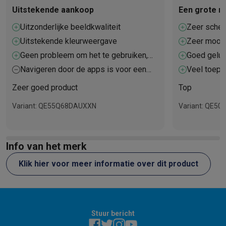
Uitstekende aankoop
Een grote 
Uitzonderlijke beeldkwaliteit
Zeer scher
Uitstekende kleurweergave
Zeer mooie
Geen probleem om het te gebruiken,
Goed gelui
werkt met de afstandsbediening van
Navigeren door de apps is voor een
Veel toepa
mijn leverancier
beginner wat ingewikkeld
Zeer goed product
Top
Variant: QE55Q68DAUXXN
Variant: QE5
Info van het merk
Klik hier voor meer informatie over dit product
Stuur bericht