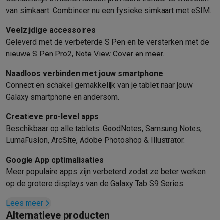
Solden
Alle soldendeals
Solden op groot elektro
Solden op klein
van simkaart. Combineer nu een fysieke simkaart met eSIM.
Acties
Deals van het moment
Promoties
Cashbacks
Solden
Black
Veelzijdige accessoires
Daarom Krëfel
Gratis levering
Laagste prijsgarantie
Persoonlijke
Geleverd met de verbeterde S Pen en te versterken met de
Installatie aan huis
Groot elektro installatie
Inbouw installatie
TV 
nieuwe S Pen Pro2, Note View Cover en meer.
Betalingsmogelijkheden
Gift card
Ecocheques
Kopen op afbetal
Klantenservice
Herstelling van je toestel
Controleer jouw leveri
Naadloos verbinden met jouw smartphone
Groot elektro & inbouw
Vind jouw ideale wasmachine
Welke kook
Connect en schakel gemakkelijk van je tablet naar jouw
Klein elektro
Beauty & gezondheid
Huishouden
Keuken
Meer...
Galaxy smartphone en andersom.
Beeld & Geluid
Kies jouw ideale TV
Een speaker voor elke situa
Creatieve pro-level apps
Sport & Ontspanning
Hoe kies je een smartwatch?
Hoe kies je 
Beschikbaar op alle tablets: GoodNotes, Samsung Notes,
Outlet
LumaFusion, ArcSite, Adobe Photoshop & Illustrator.
Outlet
Alle outlet deals
Outlet multimedia & telefonie
Outlet groo
Google App optimalisaties
Meer populaire apps zijn verbeterd zodat ze beter werken
op de grotere displays van de Galaxy Tab S9 Series.
Lees meer
Alternatieve producten