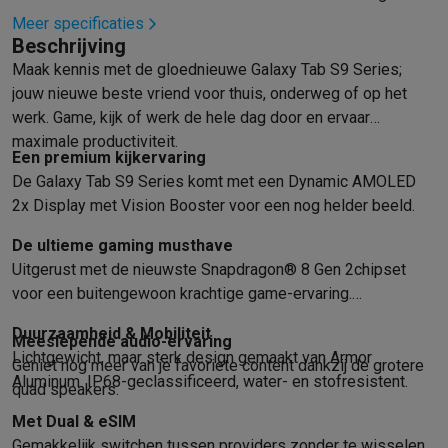
Refurbished
Meer specificaties
Refurbished smartphones
Refurbished tablets
Refurbished lap
Beschrijving
Huishouden
Maak kennis met de gloednieuwe Galaxy Tab S9 Series;
Wasmachines met ecocheques
Droogkasten met ecocheques
jouw nieuwe beste vriend voor thuis, onderweg of op het
Kleine keukentoestellen
werk. Game, kijk of werk de hele dag door en ervaar
Kleine keukentoestellen met ecocheques
Koffiemachines met
maximale productiviteit.
Grote keukentoestellen
Een premium kijkervaring
Vaatwassers met ecocheques
Koelkasten met ecocheques
Die
De Galaxy Tab S9 Series komt met een Dynamic AMOLED
Airco
2x Display met Vision Booster voor een nog helder beeld.
Airco's met ecocheques
De ultieme gaming musthave
TV & audio
Uitgerust met de nieuwste Snapdragon® 8 Gen 2chipset
TV met ecocheques
Bluetooth speakers met ecocheques
Kopt
voor een buitengewoon krachtige game-ervaring.
Multimedia & telefonie
Smartphones met ecocheques
Tablets met ecocheques
Laptop
Duurzaamheid & Mobiliteit
Meeslepende audio-ervaring
Transport
Lichtgewicht, maar sterk design gemaakt van Armor
Geniet nog meer van je favoriete content dankzij de grotere
Elektrische steps met ecocheques
Aluminum. IP68-geclassificeerd, water- en stofresistent.
quad speakers.
Eco initiatieven
Impact
Energie besparen
Recycleer je oud elektro
Met Dual & eSIM
Info & acties
Gemakkelijk switchen tussen providers zonder te wisselen