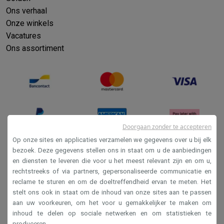
Ons verhaal
Onze winkels
Vacatures
Ons assortiment
Doorgaan zonder te accepteren
Op onze sites en applicaties verzamelen we gegevens over u bij elk
bezoek. Deze gegevens stellen ons in staat om u de aanbiedingen
en diensten te leveren die voor u het meest relevant zijn en om u,
Verkoopsvoorwaarden
rechtstreeks of via partners, gepersonaliseerde communicatie en
Privacy
reclame te sturen en om de doeltreffendheid ervan te meten. Het
stelt ons ook in staat om de inhoud van onze sites aan te passen
Disclaimer
aan uw voorkeuren, om het voor u gemakkelijker te maken om
Cookies
inhoud te delen op sociale netwerken en om statistieken te
produceren.