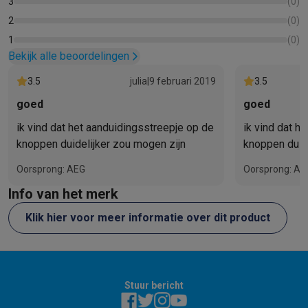
3
(
0
)
2
(
0
)
1
(
0
)
Bekijk alle beoordelingen
3.5
julia
|
9 februari 2019
3.5
goed
goed
ik vind dat het aanduidingsstreepje op de
ik vind dat h
knoppen duidelijker zou mogen zijn
knoppen duid
Oorsprong: AEG
Oorsprong: AE
Info van het merk
Klik hier voor meer informatie over dit product
Stuur bericht