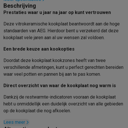
Refurbished
Beschrijving
Refurbished smartphones
Refurbished tablets
Refurbished lap
Prestaties waar u jaar na jaar op kunt vertrouwen
Huishouden
Wasmachines met ecocheques
Droogkasten met ecocheques
Deze vitrokeramische kookplaat beantwoordt aan de hoge
Kleine keukentoestellen
standaarden van AEG. Hierdoor bent u verzekerd dat deze
Kleine keukentoestellen met ecocheques
Koffiemachines met
kookplaat vele jaren aan al uw wensen zal voldoen.
Grote keukentoestellen
Een brede keuze aan kookopties
Vaatwassers met ecocheques
Koelkasten met ecocheques
Die
Airco
Doordat deze kookplaat kookzones heeft van twee
Airco's met ecocheques
verschillende afmetingen, kunt u perfect gerechten bereiden
TV & audio
waar veel potten en pannen bij aan te pas komen.
TV met ecocheques
Bluetooth speakers met ecocheques
Kopt
Multimedia & telefonie
Direct overzicht van waar de kookplaat nog warm is
Smartphones met ecocheques
Tablets met ecocheques
Laptop
Dankzij de restwarmte-indicatoren vooraan de kookplaat
Transport
hebt u onmiddellijk een duidelijk overzicht van alle gebieden
Elektrische steps met ecocheques
op de kookplaat die nog afkoelen.
Eco initiatieven
Impact
Energie besparen
Recycleer je oud elektro
Lees meer
Info & acties