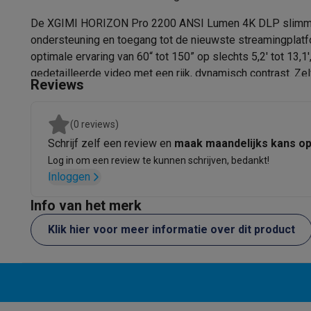
Ingebouwde batterij
Fototoestellen
Digitale camera's
Instant camera's
Canon cam
Video
GoPro
Action cams
Drones
Camcorder
De XGIMI HORIZON Pro 2200 ANSI Lumen 4K DLP slimme thu
Ontwerp
Foto accessoires
Cameratassen
Flitsers & filters
SD-kaart
ondersteuning en toegang tot de nieuwste streamingplat
Telefonie & smartwatches
optimale ervaring van 60“ tot 150” op slechts 5,2' tot 13,
Kleur
gedetailleerde video met een rijk, dynamisch contrast. 
GSM's
Smartphones
Apple iPhone
Samsung smartphones
G
Reviews
Breedte (cm)
bewegingscompensatietechnologie biedt.
Refurbished
Refurbished smartphones
BuyBack
GSM bescherming
iPhone hoesjes
Samsung hoesjes
Alle 
Diepte (cm)
(0 reviews)
Smartwatches
Smartwatches
Activity Trackers
Bandjes
Opla
GSM opladers
Opladers en kabels
Draadloze opladers
USB
Schrijf zelf een review en
maak maandelijks kans o
Hoogte (cm)
GSM accessoires
AirTags & GPS trackers
Draadloze oortj
Log in om een review te kunnen schrijven, bedankt!
Gewicht (kg)
Inloggen
Vaste telefoons
Vaste telefoons
Walkie talkies
Babyfoons
Computers & tablets
Geluid
Info van het merk
Computers
Laptops
Gaming laptops
Apple MacBook
Window
Klik hier voor meer informatie over dit product
Randapparatuur IT
Muizen
Toetsenborden
Webcams
PC spe
Ingebouwde luidsprekers
Tablets & e-readers
Tablets
Apple iPad
Samsung Galaxy Ta
Aantal luidsprekers (#)
Printen
Printers
Inktpatronen & papier
Cricut
Netwerk & wifi
Routers & access points
Powerline & Wi-Fi
Vermogen luidspreker (W)
Geheugen & opslag
Externe harde schijven
SSD
USB-sticks