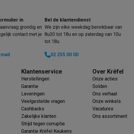
oftware
Verkoperscode
n
Muismatten
Overige accessoires
ormulier in
Bel de klantendienst
on controllers
Playstation headsets
Playstation VR-brillen
Playsta
aanvraag grondig en
We zijn elke weekdag bereikbaar van
do Switch controllers
Nintendo Switch headsets
Nintendo Switch
elijk contact met je
8u30 tot 18u en op zaterdag van 10u
cessoires
tot 18u.
ing muizen
Gaming toetsenborden
PC gaming controllers
5
 mail
02 255 00 00
stoelen
Gaming desks
Gaming TV
Gaming monitors
VR brillen
Sim 
Klantenservice
Over Krëfel
ders
Herstellingen
Onze acties
che steps accessoires
GPS accessoires
Garantie
Solden
men
Bewegingsdetectoren
Slimme deurbellen
Rookmelders
AirTag
Leveringen
Ons verhaal
Veelgestelde vragen
Onze winkels
Voice assistant
Weerstations
Cashbacks
Vacatures
r
Apple TV
Batterijen & opladers
Stekkers & adapters
Zakelijke klanten
Ons assortiment
spressomachines
Slimme ovens
Slimme keukenrobots
Strijd tegen corruptie
roogkasten
Slimme luchtbehandeling
Slimme stofzuigers
Slimme
Garantie Krëfel Keukens