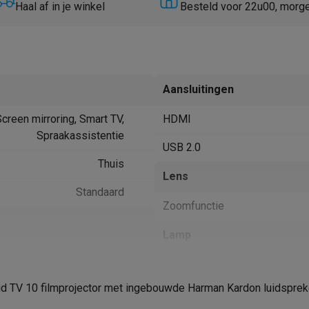
Huisdierverzorging
GPS trackers dieren
Haal af in je winkel
Besteld voor 22u00, morg
tels
Multistylers
Krulspelden
terflossers
groomers
Tondeuses
Scheerkoppen
Accessoires
Aansluitingen
etverzorging
Accessoires
creen mirroring, Smart TV,
HDMI
massage
Massage guns
Spraakassistentie
rostimulatie apparaten
Bloedcirculatie apparaten
Infraroodlampen
USB 2.0
sols
Luchtbevochtigers
Thuis
Lens
Standaard
g TV
TCL TV
TV steunen
Beamers
Zoomfunctie
diastreamers
DVD & Blu-Ray spelers
efoons
Oortjes
Draadloze oortjes
Sportoortjes
Lamp
ty speakers
s
Levensduur - normaal (u)
 TV 10 filmprojector met ingebouwde Harman Kardon luidspreker
Lichtbron
pelers
Audio accessoires