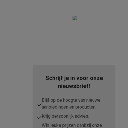
1164224
tion accessoires
 accessoires
Racing
Smartphone gaming controllers
Accessoires
Schrijf je in voor onze
nieuwsbrief!
s & GPS trackers
Blijf op de hoogte van nieuwe
aanbiedingen en producten.
Krijg persoonlijk advies.
 personenweegschalen
Slimme elektrische tandenborstels
Babyf
Win leuke prijzen dankzij onze