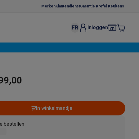
Merken
Klantendienst
Garantie Krëfel Keukens
FR
Inloggen
kels
Droogrekken
s
 microgolfovens
Inbouw wasmachines
ten
99,00
In winkelmandje
o
Koffiezetapparaten
Koffie, capsules & pads
Accessoires
e bestellen