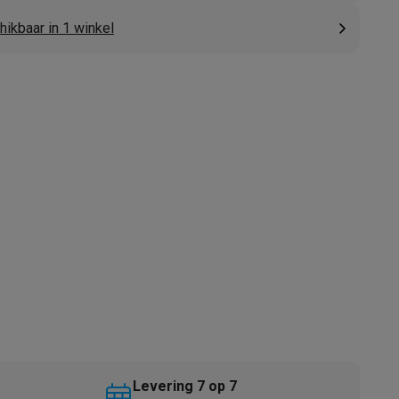
ikbaar in 1 winkel
akken
Accessoires
kels
Droogrekken
Levering 7 op 7