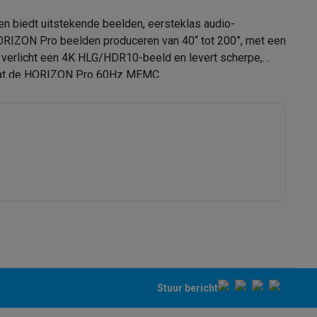
 biedt uitstekende beelden, eersteklas audio-
ORIZON Pro beelden produceren van 40“ tot 200”, met een
4K Ultra HD (3840 x 2160 px) px
men verlicht een 4K HLG/HDR10-beeld en levert scherpe,
2200 Lm
 omdat de HORIZON Pro 60Hz MEMC
alaxy Fold8
MEMC
alaxy Flip8 & Fold8 (Ultra) hoesjes
16:9
Short throw
lers
B1164224
XGIMI
Stuur bericht
6935670500120