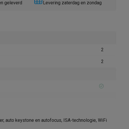
en geleverd
Levering zaterdag en zondag
2
Thermometers
Accessoires
2
25000 u
, auto keystone en autofocus, ISA-technologie, WiFi
LED