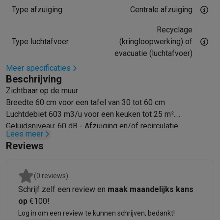
Foto accessoires
Cameratassen
Flitsers & filters
SD-kaarten
Sta
Type afzuiging
Centrale afzuiging
Telefonie & smartwatches
GSM's
Smartphones
Apple iPhone
Samsung smartphones
GSM’s
Recyclage
Refurbished
Refurbished smartphones
BuyBack
Type luchtafvoer
(kringloopwerking) of
GSM bescherming
iPhone hoesjes
Samsung hoesjes
Alle hoesj
evacuatie (luchtafvoer)
Smartwatches
Smartwatches
Activity Trackers
Bandjes
Opladers
Meer specificaties
GSM opladers
Opladers en kabels
Draadloze opladers
USB-C k
Beschrijving
GSM accessoires
AirTags & GPS trackers
Draadloze oortjes
GS
Zichtbaar op de muur
Vaste telefoons
Vaste telefoons
Walkie talkies
Babyfoons
Breedte 60 cm voor een tafel van 30 tot 60 cm
Computers & tablets
Luchtdebiet 603 m3/u voor een keuken tot 25 m².
Computers
Laptops
Gaming laptops
Apple MacBook
Windows la
Geluidsniveau: 60 dB - Afzuiging en/of recirculatie
Lees meer
Randapparatuur IT
Muizen
Toetsenborden
Webcams
PC speaker
Reviews
Tablets & e-readers
Tablets
Apple iPad
Samsung Galaxy Tab
Tab
Printen
Printers
Inktpatronen & papier
Cricut
Netwerk & wifi
Routers & access points
Powerline & Wi-Fi adap
(0 reviews)
Geheugen & opslag
Externe harde schijven
SSD
USB-sticks
SD-k
Schrijf zelf een review en
maak maandelijks kans
Software
Windows & Microsoft Office
Anti-Virus
Overige softwa
op
€100!
Toebehoren IT
Opladers & kabels
Tassen & sleeves
Steunen
Mu
Log in om een review te kunnen schrijven, bedankt!