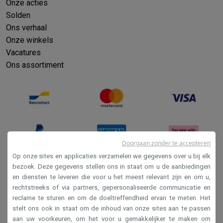
Onze acties
Solden
Ons verhaal
Onze winkels
Vacatures
Ons assortiment
Doorgaan zonder te accepteren
Op onze sites en applicaties verzamelen we gegevens over u bij elk
bezoek. Deze gegevens stellen ons in staat om u de aanbiedingen
en diensten te leveren die voor u het meest relevant zijn en om u,
Verkoopsvoorwaarden
rechtstreeks of via partners, gepersonaliseerde communicatie en
Privacy
reclame te sturen en om de doeltreffendheid ervan te meten. Het
stelt ons ook in staat om de inhoud van onze sites aan te passen
Disclaimer
aan uw voorkeuren, om het voor u gemakkelijker te maken om