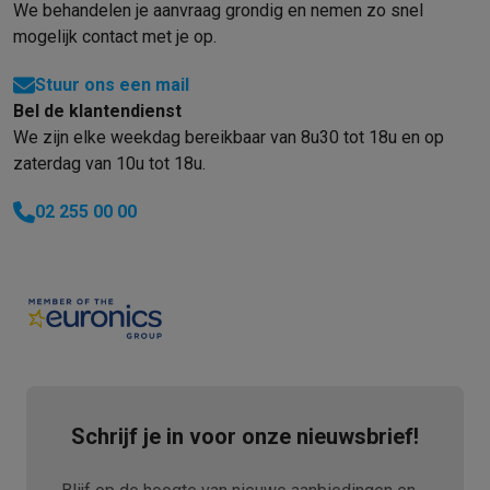
Refurbished
We behandelen je aanvraag grondig en nemen zo snel
Refurbished smartphones
Refurbished tablets
Refurbished lap
mogelijk contact met je op.
Huishouden
Wasmachines met ecocheques
Droogkasten met ecocheques
Stuur ons een mail
Kleine keukentoestellen
Bel de klantendienst
Kleine keukentoestellen met ecocheques
Koffiemachines met
We zijn elke weekdag bereikbaar van 8u30 tot 18u en op
Grote keukentoestellen
zaterdag van 10u tot 18u.
Vaatwassers met ecocheques
Koelkasten met ecocheques
Die
02 255 00 00
Airco
Airco's met ecocheques
TV & audio
TV met ecocheques
Bluetooth speakers met ecocheques
Kopt
Multimedia & telefonie
Smartphones met ecocheques
Tablets met ecocheques
Laptop
Transport
Elektrische steps met ecocheques
Eco initiatieven
Schrijf je in voor onze nieuwsbrief!
Impact
Energie besparen
Recycleer je oud elektro
Info & acties