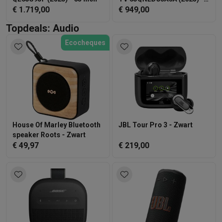
€ 1.719,00
65 inch
€ 949,00
Topdeals: Audio
Ecocheques
House Of Marley Bluetooth
JBL Tour Pro 3 - Zwart
speaker Roots - Zwart
€ 49,97
€ 219,00