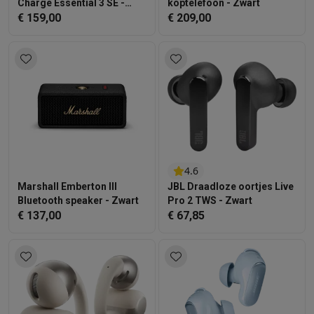
Charge Essential 3 SE -
koptelefoon - Zwart
Zwart
€ 159,00
€ 209,00
4.6
Marshall Emberton III
JBL Draadloze oortjes Live
Bluetooth speaker - Zwart
Pro 2 TWS - Zwart
€ 137,00
€ 67,85