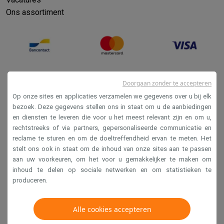
Ons assortiment
Doorgaan zonder te accepteren
Op onze sites en applicaties verzamelen we gegevens over u bij elk
bezoek. Deze gegevens stellen ons in staat om u de aanbiedingen
en diensten te leveren die voor u het meest relevant zijn en om u,
Verkoopsvoorwaarden
rechtstreeks of via partners, gepersonaliseerde communicatie en
reclame te sturen en om de doeltreffendheid ervan te meten. Het
Privacy
stelt ons ook in staat om de inhoud van onze sites aan te passen
Disclaimer
aan uw voorkeuren, om het voor u gemakkelijker te maken om
inhoud te delen op sociale netwerken en om statistieken te
Cookies
produceren.
Krëfel NV - Steenstraat 44 - Industriezone 4 "T Sas",
Alle cookies accepteren
1851 Humbeek, België