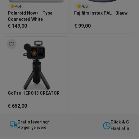
4.4
4.5
Polaroid Now+ i-Type
Fujifilm Instax PAL - Blauw
Connected White
€ 149,00
€ 99,00
GoPro HERO13 CREATOR
€ 652,00
Gratis levering*
Click & Collec
M
orgen geleverd
Haal af in on