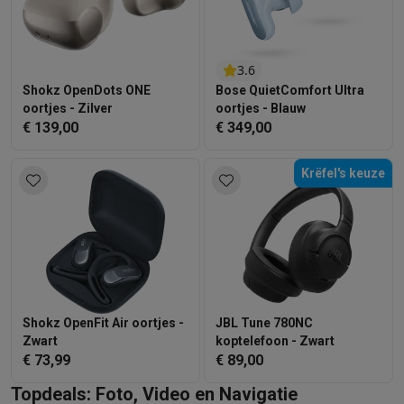
3.6
Shokz OpenDots ONE
Bose QuietComfort Ultra
oortjes - Zilver
oortjes - Blauw
€ 139,00
€ 349,00
Krëfel's keuze
Shokz OpenFit Air oortjes -
JBL Tune 780NC
Zwart
koptelefoon - Zwart
€ 73,99
€ 89,00
Topdeals: Foto, Video en Navigatie