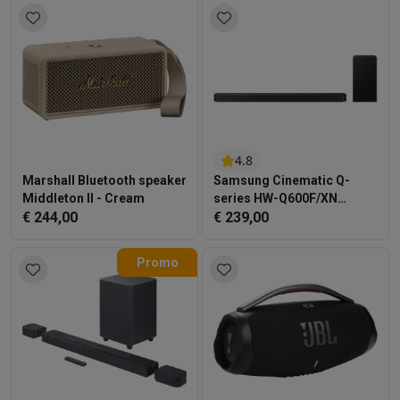
4.8
Marshall Bluetooth speaker
Samsung Cinematic Q-
Middleton II - Cream
series HW-Q600F/XN
€ 244,00
Soundbar - Zwart
€ 239,00
Promo