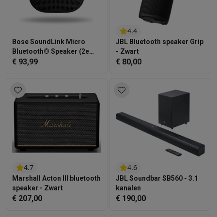
4.4
Bose SoundLink Micro
JBL Bluetooth speaker Grip
Bluetooth® Speaker (2e
- Zwart
gen.) - Zwart
€ 93,99
€ 80,00
4.7
4.6
Marshall Acton III bluetooth
JBL Soundbar SB560 - 3.1
speaker - Zwart
kanalen
€ 207,00
€ 190,00