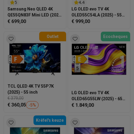
Refurbished
5
4.4
Refurbished smartphones
Refurbished tablets
Refurbished lap
Samsung Neo QLED 4K
LG OLED evo TV 4K
Huishouden
QE55QN83F Mini LED (2025)
OLED55C54LA (2025) - 55
- 55 inch
€ 699,00
inch
€ 999,00
Wasmachines met ecocheques
Droogkasten met ecocheques
Kleine keukentoestellen
Outlet
Ecocheques
Kleine keukentoestellen met ecocheques
Koffiemachines met
Grote keukentoestellen
Vaatwassers met ecocheques
Koelkasten met ecocheques
Die
Airco
Airco's met ecocheques
TV & audio
TV met ecocheques
Bluetooth speakers met ecocheques
Kopt
TCL QLED 4K TV 55P7K
Multimedia & telefonie
(2025) - 55 inch
LG OLED evo TV 4K
Smartphones met ecocheques
Tablets met ecocheques
Laptop
€ 379,00
OLED65G55LW (2025) - 65
Transport
€ 360,05
inch
€ 1.849,00
-
5
%
Elektrische steps met ecocheques
Eco initiatieven
Krëfel's keuze
Impact
Energie besparen
Recycleer je oud elektro
Info & acties