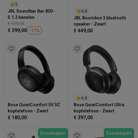
5
4.8
JBL Soundbar Bar 800 -
5.1.2 kanalen
JBL Boombox 3 bluetooth
€ 449,00
speaker - Zwart
€ 399,00
€ 449,00
-
11
%
4.8
Bose QuietComfort 5V SC
Bose QuietComfort Ultra
koptelefoon - Zwart
koptelefoon - Zwart
€ 180,00
€ 397,00
Ecocheques
Ecocheques