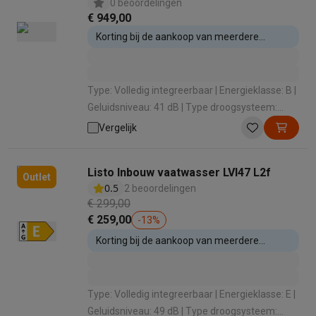
0 beoordelingen
€ 949,00
Korting bij de aankoop van meerdere
inbouwtoestellen
Type: Volledig integreerbaar | Energieklasse: B |
Geluidsniveau: 41 dB | Type droogsysteem:
Condens Statisch / Eigenwarmte |
Vergelijk
Automatische opening: Nee
Listo Inbouw vaatwasser LVI47 L2f
Outlet
0.5
2 beoordelingen
€ 299,00
€ 259,00
-
13
%
Korting bij de aankoop van meerdere
inbouwtoestellen
Type: Volledig integreerbaar | Energieklasse: E |
Geluidsniveau: 49 dB | Type droogsysteem: