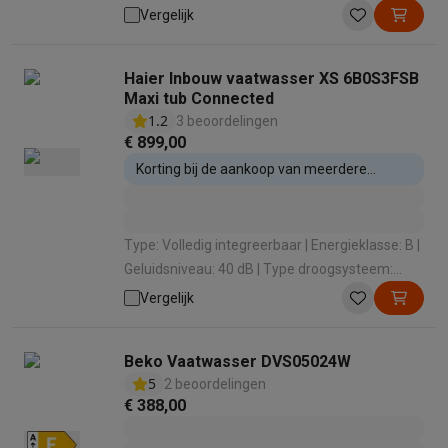
Condens Statisch / Eigenwarmte |
Vergelijk
Automatische opening: Nee
Haier Inbouw vaatwasser XS 6B0S3FSB
Maxi tub Connected
1.2
3 beoordelingen
€ 899,00
Korting bij de aankoop van meerdere
inbouwtoestellen
Type: Volledig integreerbaar | Energieklasse: B |
Geluidsniveau: 40 dB | Type droogsysteem:
Condens Statisch / Eigenwarmte |
Vergelijk
Automatische opening: Ja
Beko Vaatwasser DVS05024W
5
2 beoordelingen
€ 388,00