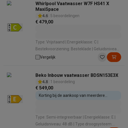
Whirlpool Vaatwasser W7F HS41 X
MaxiSpace
4.6
5 beoordelingen
€ 479,00
Type: Vrijstaand | Energieklasse: C |
Bestekvoorziening: Besteklade | Geluidsniveau:
41 dB | Geluidsniveauklasse: B
Vergelijk
Beko Inbouw vaatwasser BDSN153E3X
4.8
1 beoordeling
€ 549,00
Korting bij de aankoop van meerdere
inbouwtoestellen
Type: Semi-integreerbaar | Energieklasse: E |
Geluidsniveau: 48 dB | Type droogsysteem: