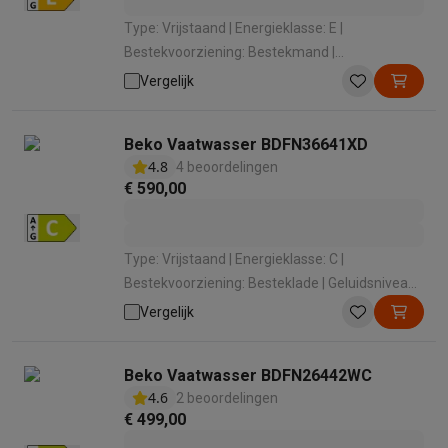
Type: Vrijstaand | Energieklasse: E |
Bestekvoorziening: Bestekmand |
Geluidsniveau: 49 dB | Geluidsniveauklasse: C
Vergelijk
Beko Vaatwasser BDFN36641XD
4.8
4 beoordelingen
€ 590,00
Type: Vrijstaand | Energieklasse: C |
Bestekvoorziening: Besteklade | Geluidsniveau:
42 dB | Geluidsniveauklasse: B
Vergelijk
Beko Vaatwasser BDFN26442WC
4.6
2 beoordelingen
€ 499,00