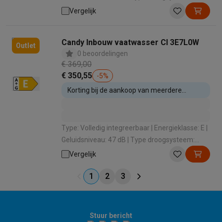
Condens Statisch / Eigenwarmte |
Vergelijk
Bestekvoorziening: Bestekmand
Candy Inbouw vaatwasser CI 3E7L0W
Outlet
0 beoordelingen
€ 369,00
€ 350,55
-
5
%
Korting bij de aankoop van meerdere
inbouwtoestellen
Type: Volledig integreerbaar | Energieklasse: E |
Geluidsniveau: 47 dB | Type droogsysteem:
Condens Statisch / Eigenwarmte |
Vergelijk
Bestekvoorziening: Bestekmand
1
2
3
Stuur bericht