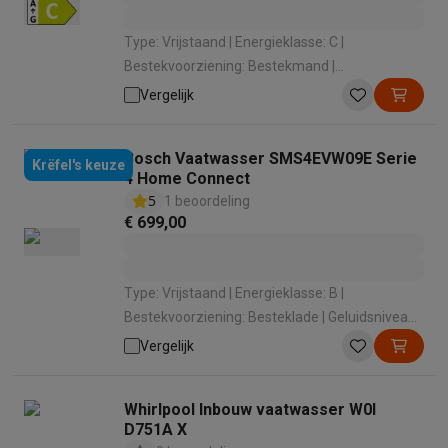
Type: Vrijstaand | Energieklasse: C |
Bestekvoorziening: Bestekmand |
Geluidsniveau: 42 dB | Geluidsniveauklasse: B
Vergelijk
Bosch Vaatwasser SMS4EVW09E Serie
Krëfel's keuze
4 Home Connect
5
1 beoordeling
€ 699,00
Type: Vrijstaand | Energieklasse: B |
Bestekvoorziening: Besteklade | Geluidsniveau:
44 dB | Geluidsniveauklasse: B
Vergelijk
Whirlpool Inbouw vaatwasser W0I
D751A X