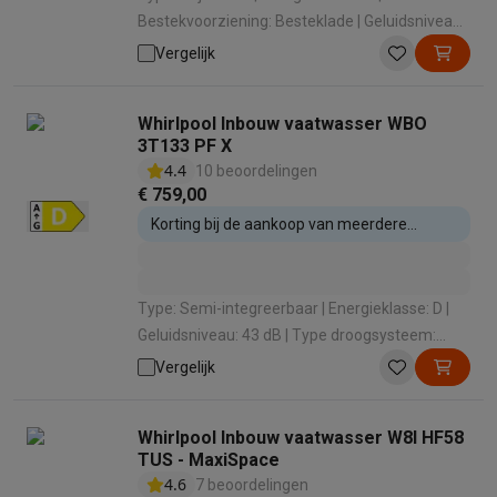
Bestekvoorziening: Besteklade | Geluidsniveau:
41 dB | Geluidsniveauklasse: B
Vergelijk
Whirlpool Inbouw vaatwasser WBO
3T133 PF X
4.4
10 beoordelingen
€ 759,00
Korting bij de aankoop van meerdere
inbouwtoestellen
Type: Semi-integreerbaar | Energieklasse: D |
Geluidsniveau: 43 dB | Type droogsysteem:
Condens Statisch / Eigenwarmte |
Vergelijk
Bestekvoorziening: Besteklade
Whirlpool Inbouw vaatwasser W8I HF58
TUS - MaxiSpace
4.6
7 beoordelingen