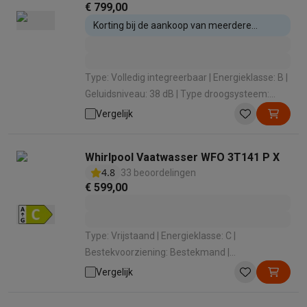
€ 799,00
Korting bij de aankoop van meerdere
inbouwtoestellen
Type: Volledig integreerbaar | Energieklasse: B |
Geluidsniveau: 38 dB | Type droogsysteem:
Condens Statisch / Eigenwarmte |
Vergelijk
Automatische opening: Ja
Whirlpool Vaatwasser WFO 3T141 P X
4.8
33 beoordelingen
€ 599,00
Type: Vrijstaand | Energieklasse: C |
Bestekvoorziening: Bestekmand |
Geluidsniveau: 41 dB | Geluidsniveauklasse: B
Vergelijk