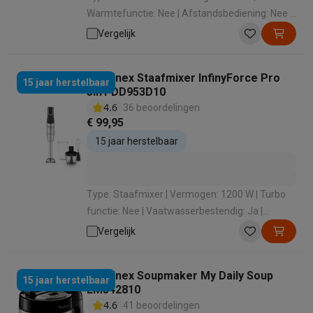
Warmtefunctie: Nee | Afstandsbediening: Nee |
Aantal massagekoppen: 4 | Timer: Nee
Vergelijk
Moulinex Staafmixer InfinyForce Pro
15 jaar herstelbaar
3in1 DD953D10
4.6
36 beoordelingen
€ 99,95
15 jaar herstelbaar
Type: Staafmixer | Vermogen: 1200 W | Turbo
functie: Nee | Vaatwasserbestendig: Ja |
Afneembarevoet: Ja
Vergelijk
Moulinex Soupmaker My Daily Soup
15 jaar herstelbaar
LM542810
4.6
41 beoordelingen