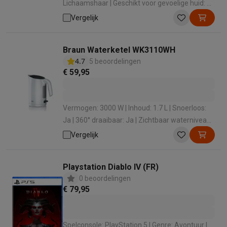
Lichaamshaar | Geschikt voor gevoelige huid: Ja
| Aantal lengte-instellingen : 14 | Aantal
Vergelijk
opzetkammen: 3
Braun Waterketel WK3110WH
4.7
5 beoordelingen
€ 59,95
Vermogen: 3000 W | Inhoud: 1.7 L | Snoerloos:
Ja | 360° draaibaar: Ja | Zichtbaar waterniveau:
Ja
Vergelijk
Playstation Diablo IV (FR)
0 beoordelingen
€ 79,95
Spelconsole: PlayStation 5 | Genre: Avontuur |