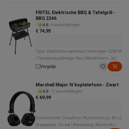
Info ecocheques
Alle eco producten
Alle eco promoties
Refurbished
FRITEL Elektrische BBQ & Tafelgrill -
Refurbished smartphones
Refurbished tablets
Refurbished lap
BBQ 2246
Huishouden
4.8
4 beoordelingen
Wasmachines met ecocheques
Droogkasten met ecocheques
€ 74,95
Kleine keukentoestellen
Kleine keukentoestellen met ecocheques
Koffiemachines met
Grote keukentoestellen
Type: Elektrische barbecue | Vermogen: 2200 W
Vaatwassers met ecocheques
Koelkasten met ecocheques
Die
| Temperatuurlampje: Nee | Windscherm: Ja |
Airco
Afmeting bakoppervlakte: 50 x 25 cm
Vergelijk
Airco's met ecocheques
TV & audio
Marshall Major IV koptelefoon - Zwart
TV met ecocheques
Bluetooth speakers met ecocheques
Kopt
4.9
11 beoordelingen
Multimedia & telefonie
€ 69,99
Smartphones met ecocheques
Tablets met ecocheques
Laptop
Transport
Elektrische steps met ecocheques
Connectiviteit: Draadloos | Autonomie (u): 80 u |
Eco initiatieven
Draagwijze: On-ear | Aansluiting: Bluetooth |
Impact
Energie besparen
Recycleer je oud elektro