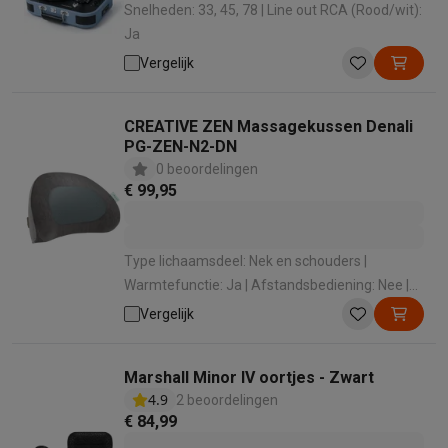
Snelheden: 33, 45, 78 | Line out RCA (Rood/wit):
Ja
Vergelijk
CREATIVE ZEN Massagekussen Denali
PG-ZEN-N2-DN
0 beoordelingen
€ 99,95
Type lichaamsdeel: Nek en schouders |
Warmtefunctie: Ja | Afstandsbediening: Nee |
Timer: Nee | Draadloos: Ja
Vergelijk
Marshall Minor IV oortjes - Zwart
4.9
2 beoordelingen
€ 84,99