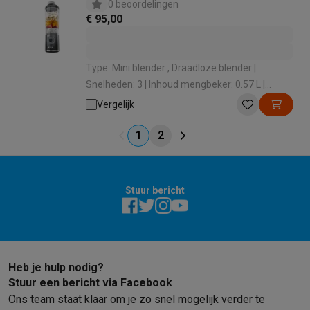
0 beoordelingen
€ 95,00
Type: Mini blender , Draadloze blender |
Snelheden: 3 | Inhoud mengbeker: 0.57 L |
Geschikt voor vaatwasmachine: Ja |
Vergelijk
Maataanduiding: Ja
1
2
Stuur bericht
Heb je hulp nodig?
Stuur een bericht via Facebook
Ons team staat klaar om je zo snel mogelijk verder te