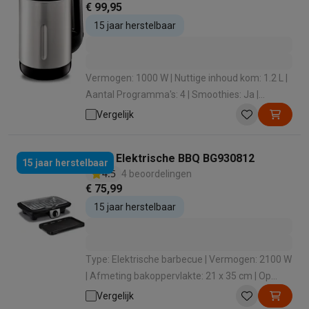
€ 99,95
15 jaar herstelbaar
Vermogen: 1000 W | Nuttige inhoud kom: 1.2 L |
Aantal Programma's: 4 | Smoothies: Ja |
Geschikt voor vaatwasmachine: Nee
Vergelijk
Tefal Elektrische BBQ BG930812
15 jaar herstelbaar
4.5
4 beoordelingen
€ 75,99
15 jaar herstelbaar
Type: Elektrische barbecue | Vermogen: 2100 W
| Afmeting bakoppervlakte: 21 x 35 cm | Op
voeten: Ja | Vaatwasbestendige onderdelen: Ja
Vergelijk