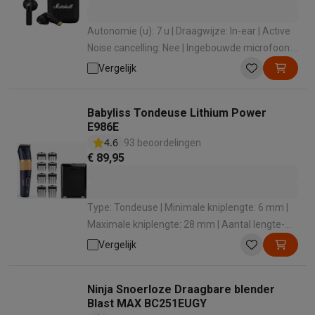
Autonomie (u): 7 u | Draagwijze: In-ear | Active
Noise cancelling: Nee | Ingebouwde microfoon:
Ja
Vergelijk
Babyliss Tondeuse Lithium Power
E986E
4.6
93 beoordelingen
€ 89,95
Type: Tondeuse | Minimale kniplengte: 6 mm |
Maximale kniplengte: 28 mm | Aantal lengte-
instellingen : 45 | Minimale precisiestappen: 6
Vergelijk
mm
Ninja Snoerloze Draagbare blender
Blast MAX BC251EUGY