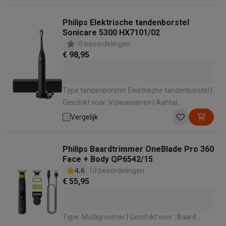
Philips Elektrische tandenborstel
Sonicare 5300 HX7101/02
0 beoordelingen
€ 98,95
Type tandenborstel: Elektrische tandenborstel |
Geschikt voor: Volwassenen | Aantal
poetsstanden: 2 | Poetsdruksensor: Ja |
Vergelijk
Bluetooth: Nee
Philips Baardtrimmer OneBlade Pro 360
Face + Body QP6542/15
4.6
10 beoordelingen
€ 55,95
Type: Multigroomer | Geschikt voor : Baard ,