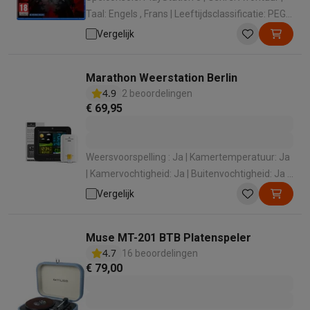
Taal: Engels , Frans | Leeftijdsclassificatie: PEGI
18 | Release jaar: 2023
Vergelijk
Marathon Weerstation Berlin
4.9
2 beoordelingen
€ 69,95
Weersvoorspelling : Ja | Kamertemperatuur: Ja
| Kamervochtigheid: Ja | Buitenvochtigheid: Ja |
Buitentemperatuur: Ja
Vergelijk
Muse MT-201 BTB Platenspeler
4.7
16 beoordelingen
€ 79,00