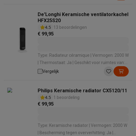
De'Longhi Keramische ventilatorkachel
HFX25S20
4.5
13 beoordelingen
€ 99,95
Type: Radiateur céramique | Vermogen: 2000 W
| Thermostaat: Ja | Geschikt voor ruimtes van:
60 m³ | Aantal vermogenstanden: 2
Vergelijk
Philips Keramische radiator CX5120/11
4.5
1 beoordeling
€ 99,95
Type: Keramische radiator | Vermogen: 2000 W
| Bescherming tegen oververhitting: Ja |