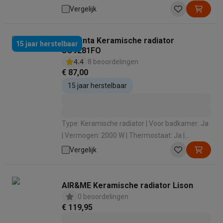
Geschikt voor ruimtes van: 20 m³ | Aantal
Vergelijk
vermogenstanden: 2
Rowenta Keramische radiator
15 jaar herstelbaar
SO9281FO
4.4
8 beoordelingen
€ 87,00
15 jaar herstelbaar
Type: Keramische radiator | Voor badkamer: Ja
| Vermogen: 2000 W | Thermostaat: Ja |
Bescherming tegen oververhitting: Ja
Vergelijk
AIR&ME Keramische radiator Lison
0 beoordelingen
€ 119,95