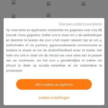
Doorgaan zonder te accepteren
Verkoopsvoorwaarden
Op onze sites en applicaties verzamelen we gegevens over u bij elk
Privacy
bezoek. Deze gegevens stellen ons in staat om u de aanbiedingen
en diensten te leveren die voor u het meest relevant zijn en om u,
Disclaimer
rechtstreeks of via partners, gepersonaliseerde communicatie en
Cookies
reclame te sturen en om de doeltreffendheid ervan te meten. Het
stelt ons ook in staat om de inhoud van onze sites aan te passen
aan uw voorkeuren, om het voor u gemakkelijker te maken om
Krëfel NV - Steenstraat 44 - Industriezone 4 "T Sas",
inhoud te delen op sociale netwerken en om statistieken te
1851 Humbeek, België
produceren.
BTW BE 0400.673.544
Alle cookies accepteren
Copyright 2026
Cookie-instellingen