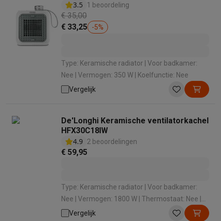
3.5
1 beoordeling
€ 35,00
€ 33,25
-
5
%
Type: Keramische radiator | Voor badkamer:
Nee | Vermogen: 350 W | Koelfunctie: Nee
Vergelijk
De'Longhi Keramische ventilatorkachel
HFX30C18IW
4.9
2 beoordelingen
€ 59,95
Type: Keramische radiator | Voor badkamer:
Nee | Vermogen: 1800 W | Thermostaat: Nee |
Geschikt voor ruimtes van: 55 m³
Vergelijk