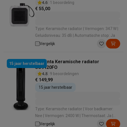
4.6
1 beoordeling
Barbecues
Elektrische barbecues
Houtskoolbarbecues
Gasbarb
€ 55,00
Koude dranken
Juicers
Bruiswatermachines
Waterfilterkannen
Wa
Kookgerei
Pannen
Kookpotten
Keukenweegschalen
Vacuümtoest
Desserts
Wafelijzers
Ijsmachines
Pannenkoekenmakers
Divers
Type: Keramische radiator | Vermogen: 347 W |
Smart garden
Binnentuin
Kruiden
Compost machines
Accessoire
Geluidsniveau: 35 dB | Automatische stop: Ja
Huishouden & airco
Vergelijk
Stofzuigen
Stofzuigers
Robotstofzuigers
Steelstofzuigers
Sled
Robots
Robotstofzuigers
Dweilrobots
Robotmaaiers
Zwembadr
Rowenta Keramische radiator
Schoonmaken
Vloerreinigers
Stoomreinigers
Tapijtreinigers
Hoge
15 jaar herstelbaar
SO9420FO
Strijken
Stoomgenerators
Strijkijzers
Kledingstomers
Actieve str
4.8
9 beoordelingen
Naaien
Naaimachines
Accessoires
€ 149,99
Verkoelen
Mobiele airco’s
Aircoolers
Ventilators
Accessoires
15 jaar herstelbaar
Luchtbehandeling
Luchtreinigers
Luchtbevochtigers
Luchtontvoc
Verwarmen
Elektrische verwarming
Elektrische dekens
Wassen & drogen
Wasmachines
Droogkasten
Wasmachine en d
Type: Keramische radiator | Voor badkamer:
Huisdieren
Automatische voerbak
Automatische kattenbak
Huis
Nee | Vermogen: 2400 W | Thermostaat: Ja |
Beauty & gezondheid
Geschikt voor ruimtes van: 40 m³
Vergelijk
Haarverzorging
Haardrogers
Stijltangen
Krultangen
Föhnborstels