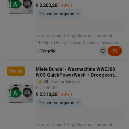
€ 2.203,20
-
10
%
25 jaar motorgarantie
Trommelinhoud: 8 kg | Maximaal toerental:
1400 tpm | Energieklasse: A | Geluidsniveau bij
het zwieren: 72 dB | Dosering wasmiddel:
Vergelijk
Doseeradvies
Miele Bundel - Wasmachine WWE380
Promo
WCS QuickPowerWash + Droogkast
TWD 640 WP EcoSpeed
4.9
2 beoordelingen
€ 2.798,00
€ 2.518,20
-
10
%
25 jaar motorgarantie
Trommelinhoud: 8 kg | Maximaal toerental: