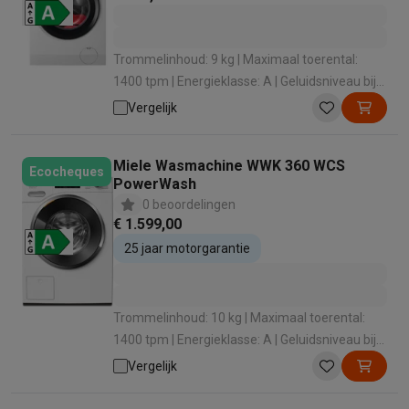
Trommelinhoud: 9 kg | Maximaal toerental:
1400 tpm | Energieklasse: A | Geluidsniveau bij
het zwieren: 76 dB | Dosering wasmiddel:
Vergelijk
Handmatig
Miele Wasmachine WWK 360 WCS
Ecocheques
PowerWash
0 beoordelingen
€ 1.599,00
25 jaar motorgarantie
Trommelinhoud: 10 kg | Maximaal toerental:
1400 tpm | Energieklasse: A | Geluidsniveau bij
het zwieren: 71 dB | Dosering wasmiddel:
Vergelijk
Handmatig