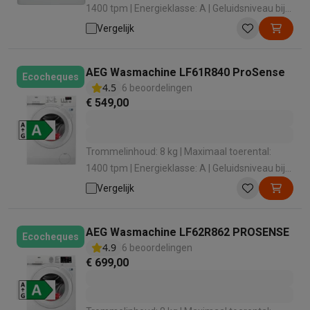
1400 tpm | Energieklasse: A | Geluidsniveau bij
het zwieren: 76 dB | Dosering wasmiddel:
Vergelijk
Handmatig
AEG Wasmachine LF61R840 ProSense
Ecocheques
4.5
6 beoordelingen
€ 549,00
Trommelinhoud: 8 kg | Maximaal toerental:
1400 tpm | Energieklasse: A | Geluidsniveau bij
het zwieren: 75 dB | Dosering wasmiddel:
Vergelijk
Handmatig
AEG Wasmachine LF62R862 PROSENSE
Ecocheques
4.9
6 beoordelingen
€ 699,00