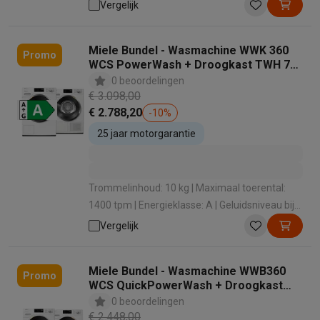
het zwieren: 72 dB | Dosering wasmiddel:
Vergelijk
Doseeradvies
Miele Bundel - Wasmachine WWK 360
Promo
WCS PowerWash + Droogkast TWH 780
WP Wash2Dry & Ecospeed
0 beoordelingen
€ 3.098,00
€ 2.788,20
-
10
%
25 jaar motorgarantie
Trommelinhoud: 10 kg | Maximaal toerental:
1400 tpm | Energieklasse: A | Geluidsniveau bij
het zwieren: 71 dB | Dosering wasmiddel:
Vergelijk
Handmatig
Miele Bundel - Wasmachine WWB360
Promo
WCS QuickPowerWash + Droogkast
TWC 640 WP EcoSpeed
0 beoordelingen
€ 2.448,00