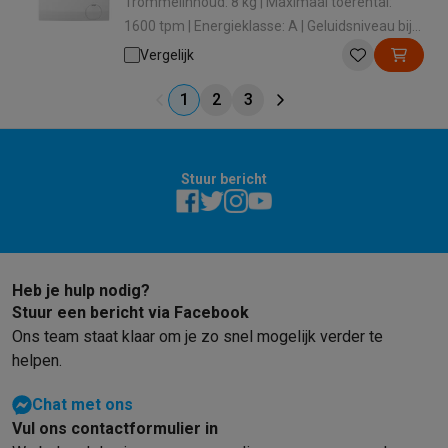
Trommelinhoud: 8 kg | Maximaal toerental:
1600 tpm | Energieklasse: A | Geluidsniveau bij
het zwieren: 75 dB | Dosering wasmiddel:
Vergelijk
Handmatig
1
2
3
Stuur bericht
Heb je hulp nodig?
Stuur een bericht via Facebook
Ons team staat klaar om je zo snel mogelijk verder te
helpen.
Chat met ons
Vul ons contactformulier in