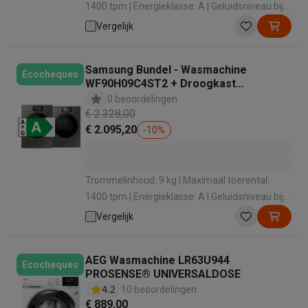
1400 tpm | Energieklasse: A | Geluidsniveau bij
het zwieren: 68 dB | Dosering wasmiddel:
Vergelijk
Automatische dosering
Samsung Bundel - Wasmachine
Ecocheques
WF90H09C4ST2 + Droogkast
DV90F09F4SU3 Bespoke AI 9000-serie
0 beoordelingen
€ 2.328,00
€ 2.095,20
-
10
%
Trommelinhoud: 9 kg | Maximaal toerental:
1400 tpm | Energieklasse: A | Geluidsniveau bij
het zwieren: 72 dB | Dosering wasmiddel:
Vergelijk
Automatische dosering
AEG Wasmachine LR63U944
Ecocheques
PROSENSE® UNIVERSALDOSE
4.2
10 beoordelingen
€ 889,00