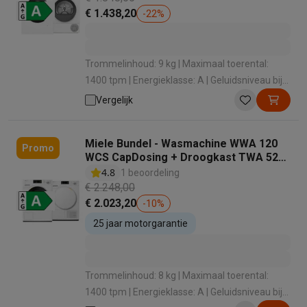
€ 1.438,20
-
22
%
Trommelinhoud: 9 kg | Maximaal toerental:
1400 tpm | Energieklasse: A | Geluidsniveau bij
het zwieren: 71 dB | Dosering wasmiddel:
Vergelijk
Handmatig
Miele Bundel - Wasmachine WWA 120
Promo
WCS CapDosing + Droogkast TWA 520
WP EcoSpeed
4.8
1 beoordeling
€ 2.248,00
€ 2.023,20
-
10
%
25 jaar motorgarantie
Trommelinhoud: 8 kg | Maximaal toerental:
1400 tpm | Energieklasse: A | Geluidsniveau bij