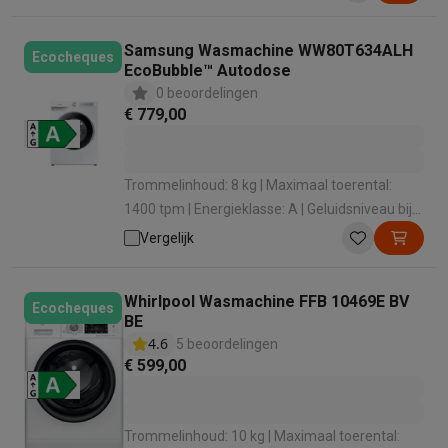
Samsung Wasmachine WW80T634ALH
Ecocheques
EcoBubble™ Autodose
0 beoordelingen
€ 779,00
Trommelinhoud: 8 kg | Maximaal toerental:
1400 tpm | Energieklasse: A | Geluidsniveau bij
het zwieren: 72 dB | Dosering wasmiddel:
Vergelijk
Automatische dosering
Whirlpool Wasmachine FFB 10469E BV
Ecocheques
BE
4.6
5 beoordelingen
€ 599,00
Trommelinhoud: 10 kg | Maximaal toerental: