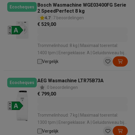
Bosch Wasmachine WGE03400FG Serie
Ecocheques
2 SpeedPerfect 8 kg
4.7
7 beoordelingen
€ 529,00
Trommelinhoud: 8 kg | Maximaal toerental:
1400 tpm | Energieklasse: A | Geluidsniveau bij
het zwieren: 72 dB | Dosering wasmiddel:
Vergelijk
Handmatig
AEG Wasmachine LTR75B73A
Ecocheques
0 beoordelingen
€ 799,00
Trommelinhoud: 7 kg | Maximaal toerental:
1300 tpm | Energieklasse: A | Geluidsniveau bij
het zwieren: 79 dB | Stoomfunctie: Ja
Vergelijk