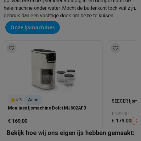
op: was enkel de ijsemmer volledig af en dompel nooit de
hele machine onder water. Mocht de buitenkant toch vuil zijn,
gebruik dan een vochtige doek om deze te kuisen.
Onze ijsmachines
4.3
Actie
SEEGER Ijsma
Moulinex Ijsmachine Dolci MJ602AF0
€ 229,00
€ 179,00
€ 169,00
-
22
Bekijk hoe wij ons eigen ijs hebben gemaakt: