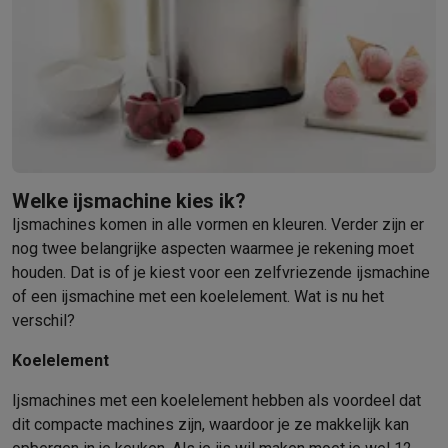
Barbecues
Elektrische barbecues
Houtskoolbarbecues
Gasbarb
Koude dranken
Juicers
Bruiswatermachines
Waterfilterkannen
Wa
Kookgerei
Pannen
Kookpotten
Keukenweegschalen
Vacuümtoest
Desserts
Wafelijzers
Ijsmachines
Pannenkoekenmakers
Divers
Smart garden
Binnentuin
Kruiden
Compost machines
Accessoire
Huishouden & airco
Stofzuigen
Stofzuigers
Robotstofzuigers
Steelstofzuigers
Sled
Robots
Robotstofzuigers
Dweilrobots
Robotmaaiers
Zwembadr
Welke ijsmachine kies ik?
Schoonmaken
Vloerreinigers
Stoomreinigers
Tapijtreinigers
Hoge
Ijsmachines komen in alle vormen en kleuren. Verder zijn er
Strijken
Stoomgenerators
Strijkijzers
Kledingstomers
Actieve str
nog twee belangrijke aspecten waarmee je rekening moet
Naaien
Naaimachines
Accessoires
houden. Dat is of je kiest voor een zelfvriezende ijsmachine
Verkoelen
Mobiele airco’s
Aircoolers
Ventilators
Accessoires
of een ijsmachine met een koelelement. Wat is nu het
verschil?
Luchtbehandeling
Luchtreinigers
Luchtbevochtigers
Luchtontvoc
Verwarmen
Elektrische verwarming
Elektrische dekens
Koelelement
Wassen & drogen
Wasmachines
Droogkasten
Wasmachine en d
Huisdieren
Automatische voerbak
Automatische kattenbak
Huis
Ijsmachines met een koelelement hebben als voordeel dat
Beauty & gezondheid
dit compacte machines zijn, waardoor je ze makkelijk kan
Haarverzorging
Haardrogers
Stijltangen
Krultangen
Föhnborstels