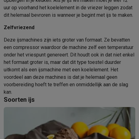
opbergen in je keuken. Als je ijs wil maken moet je wel 12
Mondhygiëne
Elektrische tandenborstels
Opzetborstels
Waterf
uur op voorhand het koelelement in de vriezer leggen zodat
Scheren
Elektrische scheerapparaten
Baardtrimmers
Multigroo
dit helemaal bevroren is wanneer je begint met ijs te maken.
Lichaamsontharing
IPL ontharing
Epilators
Ladyshaves
Zelfvriezend
Beauty
Gelaatsverzorging
LED Maskers
Spiegels
Hand & voetve
Massage
Voetmassage
Massagestoelen
Nek & schoudermass
Deze ijsmachines zijn iets groter van formaat. Ze bevatten
Gezondheid
Personenweegschalen
Bloeddrukmeters
Elektrosti
een compressor waardoor de machine zelf een temperatuur
Voor de baby
Babyfoons
Borstkolven
Flessenwarmers
Aerosols
onder het vriespunt genereert. Dit houdt ook in dat niet enkel
TV, audio & foto
het formaat groter is, maar dat dit type toestel duurder
TV & beamers
TV
TV's met soundbar
2026 TV
LG TV
Samsung TV
uitkomt als een ijsmachine met een koelelement. Het
Randapparatuur TV
Soundbars
Home cinema
Versterkers
Medias
voordeel aan deze machines is dat je helemaal geen
voorbereiding hoeft te treffen en onmiddellijk aan de slag
Hoofdtelefoons & oortjes
Koptelefoons
Draadloze koptelefoo
kan.
Speakers
Speakers
Bluetooth speakers
Smart speakers
Party s
Soorten ijs
Muziek in huis
Radio's & wekkers
Platenspelers
Hifi-ketens
Navigatie
Dashcams
GPS
Coyote
GPS accessoires
TV & audio accessoires
Steunen
Kabels
Draagbare mediaspele
Fototoestellen
Digitale camera's
Instant camera's
Canon camera'
Video
GoPro
Action cams
Drones
Camcorder