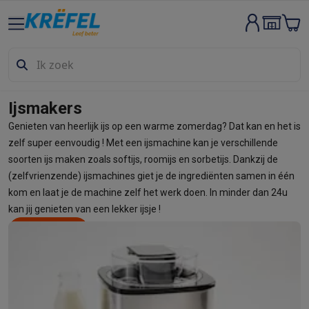
Groot elektro & inbouw
Wassen & drogen
Wasmachines
Droogkasten
Wasmachine en d
Vaatwassers
Vaatwassers
Inbouw vaatwassers
Vrijstaande va
Koelen & vriezen
Koelkasten
Inbouw koelkasten
Vrijstaande ko
Inbouwtoestellen
Inbouw vaatwassers
Inbouw ovens
Inbouw ko
Ijsmakers
Ovens & microgolfovens
Ovens
Microgolfovens
Genieten van heerlijk ijs op een warme zomerdag? Dat kan en het is
Kookplaten
Kookplaten
Inductiekookplaten
Keramische kookpla
zelf super eenvoudig ! Met een ijsmachine kan je verschillende
Dampkappen
Dampkappen
soorten ijs maken zoals softijs, roomijs en sorbetijs. Dankzij de
Fornuizen
Fornuizen
Gemengde fornuizen
Elektrische fornuizen
(zelfvrienzende) ijsmachines giet je de ingrediënten samen in één
Kleine inbouwtoestellen
Warmhoudlades
Espresso- & koffiema
kom en laat je de machine zelf het werk doen. In minder dan 24u
Kleine keukenapparaten
kan jij genieten van een lekker ijsje !
Koffie
Koffiemachines
Volautomatische koffiemachines
Espress
Ontdek hier
Deel
Ontbijt
Waterkokers
Broodroosters
Broodbakmachines
Snijmach
Frituren & grillen
Airfryers
Friteuses
Grills
TeppanYaki
Croque mon
Robots & mixers
Keukenmachines
Keukenrobots
Mixers
Blende
Koken & stomen
Multicookers
Rijst- en stoomkokers
Waterkoke
Fun cooking
Gourmet toestellen
Fondue
Raclette
TeppanYaki
Piz