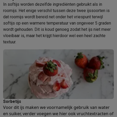
Gaming
In softijs worden dezelfde ingrediënten gebruikt als in
PlayStation
PlayStation 5
PS5 games
PS4 games
Playstation co
roomijs. Het enige verschil tussen deze twee ijssoorten is
Nintendo
Nintendo Switch 2
Nintendo Switch games
Nintendo Sw
dat roomijs wordt bereid net onder het vriespunt terwijl
Xbox
Xbox games
Xbox controllers
Xbox headsets
Xbox access
softijs op een warmere temperatuur van ongeveer 5 graden
PC gaming
Gaming laptops
Gaming PC
Gaming monitors
Gaming
wordt gehouden. Dit is koud genoeg zodat het ijs niet meer
Gaming setup
Gaming headsets
Gaming microfoons
Gamingstoe
vloeibaar is, maar het krijgt hierdoor wel een heel zachte
Gaming consoles
textuur.
Smart home & devices
Smartwatches
Smartwatches
Activity Trackers
Bandjes
Opladers
Mobiliteit
Elektrische steps
Dashcams
GPS
Coyote
Elektrische 
Veiligheid & bescherming
Bewakingscamera's
Alarmsystemen
B
Contactloos betalen
Betaalterminals
Accessoires SumUp
Omgeving & comfort
Verlichting
Plug & play zonnepanelen
Voice
Entertainment
Smart TV
Smart speakers
Google TV Streamer
App
Keuken
Slimme koelkasten
Slimme vaatwassers
Slimme espre
Huishouden & gezondheid
Slimme wasmachines
Slimme droog
Sorbetijs
Eco producten
Voor dit ijs maken we voornamelijk gebruik van water
Ecocheques
en suiker, verder voegen we hier ook vruchtextracten of