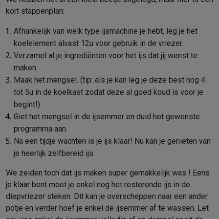
Info & acties
kort stappenplan:
Solden
Alle soldendeals
Solden op groot elektro
Solden op klein
Afhankelijk van welk type ijsmachine je hebt, leg je het
Acties
Deals van het moment
Promoties
Cashbacks
Solden
Black
koelelement alvast 12u voor gebruik in de vriezer.
Daarom Krëfel
Gratis levering
Laagste prijsgarantie
Persoonlijke
Verzamel al je ingrediënten voor het ijs dat jij wenst te
Installatie aan huis
Groot elektro installatie
Inbouw installatie
TV 
maken.
Betalingsmogelijkheden
Gift card
Ecocheques
Kopen op afbetal
Maak het mengsel. (tip: als je kan leg je deze best nog 4
Klantenservice
Herstelling van je toestel
Controleer jouw leveri
tot 5u in de koelkast zodat deze al goed koud is voor je
Groot elektro & inbouw
Vind jouw ideale wasmachine
Welke kook
begint!)
Klein elektro
Beauty & gezondheid
Huishouden
Keuken
Meer...
Giet het mengsel in de ijsemmer en duid het gewenste
Beeld & Geluid
Kies jouw ideale TV
Een speaker voor elke situa
programma aan.
Sport & Ontspanning
Hoe kies je een smartwatch?
Hoe kies je 
Na een tijdje wachten is je ijs klaar! Nu kan je genieten van
Outlet
je heerlijk zelfbereid ijs.
Outlet
Alle outlet deals
Outlet multimedia & telefonie
Outlet groo
We zeiden toch dat ijs maken super gemakkelijk was ! Eens
je klaar bent moet je enkel nog het resterende ijs in de
diepvriezer steken. Dit kan je overscheppen naar een ander
potje en verder hoef je enkel de ijsemmer af te wassen. Let