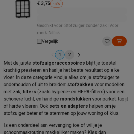
€ 3,75
-
5
%
Geschikt voor: Stofzuiger zonder zak | Voor
merk: Nilfisk
Vergelijk
1
2
Met de juiste
stofzuigeraccessoires
blijft je toestel
krachtig presteren en haal je het beste resultaat op elke
vloer. In deze categorie vind je alles om je stofzuiger te
onderhouden of uit te breiden:
stofzakken
voor modellen
met zak,
filters
(zoals hygiëne- en HEPA-filters) voor een
schonere lucht, en handige
mondstukken
voor parket, tapijt
of harde vloeren. Ook
sets en adapters
helpen om je
stofzuiger beter af te stemmen op jouw woning of klus.
Is een onderdeel aan vervanging toe of wil je je
schoonmaakroutine makkelijker maken? Kies dan