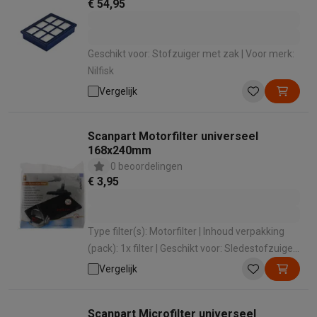
€ 54,95
Geschikt voor: Stofzuiger met zak | Voor merk:
Nilfisk
Vergelijk
Scanpart Motorfilter universeel
168x240mm
0 beoordelingen
€ 3,95
Type filter(s): Motorfilter | Inhoud verpakking
(pack): 1x filter | Geschikt voor: Sledestofzuiger
| Voor merk: Universeel
Vergelijk
Scanpart Microfilter universeel