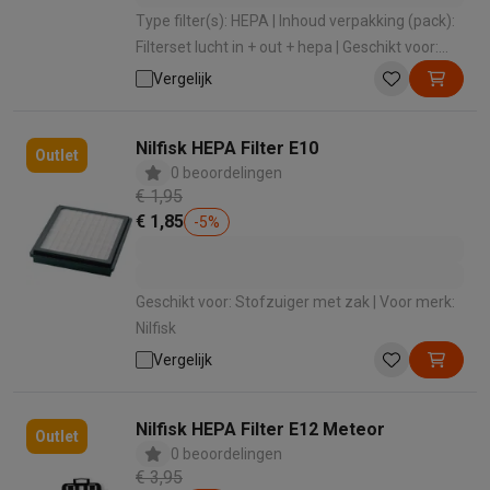
Type filter(s): HEPA | Inhoud verpakking (pack):
Filterset lucht in + out + hepa | Geschikt voor:
Stofzuiger zonder zak | Voor merk: DOMO
Vergelijk
Nilfisk HEPA Filter E10
Outlet
0 beoordelingen
€ 1,95
€ 1,85
-
5
%
Geschikt voor: Stofzuiger met zak | Voor merk:
Nilfisk
Vergelijk
Nilfisk HEPA Filter E12 Meteor
Outlet
0 beoordelingen
€ 3,95