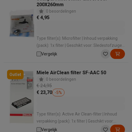
200X260mm
0 beoordelingen
€ 4,95
Type filter(s): Microfilter | Inhoud verpakking
(pack): 1x filter | Geschikt voor: Sledestofzuiger
| Voor merk: Universeel
Vergelijk
Miele AirClean filter SF-AAC 50
Outlet
0 beoordelingen
€ 24,95
€ 23,70
-
5
%
Type filter(s): Active Air Clean-filter | Inhoud
verpakking (pack): 1x filter | Geschikt voor:
Sledestofzuiger | Voor merk: Miele
Vergelijk