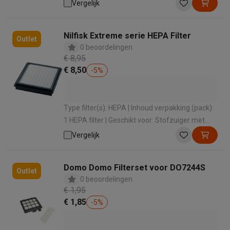
merk: Electrolux
Vergelijk
Nilfisk Extreme serie HEPA Filter
Outlet
0 beoordelingen
€ 8,95
€ 8,50
-
5
%
Type filter(s): HEPA | Inhoud verpakking (pack):
1 HEPA filter | Geschikt voor: Stofzuiger met
zak | Voor merk: Nilfisk
Vergelijk
Domo Domo Filterset voor DO7244S
Outlet
0 beoordelingen
€ 1,95
€ 1,85
-
5
%