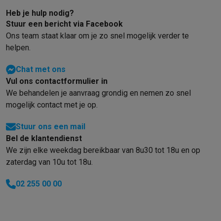
Mondhygiëne
Elektrische tandenborstels
Opzetborstels
Waterf
Heb je hulp nodig?
Scheren
Elektrische scheerapparaten
Baardtrimmers
Multigroo
Stuur een bericht via Facebook
Ons team staat klaar om je zo snel mogelijk verder te
Lichaamsontharing
IPL ontharing
Epilators
Ladyshaves
helpen.
Beauty
Gelaatsverzorging
LED Maskers
Spiegels
Hand & voetve
Massage
Voetmassage
Massagestoelen
Nek & schoudermass
Chat met ons
Gezondheid
Personenweegschalen
Bloeddrukmeters
Elektrosti
Vul ons contactformulier in
Voor de baby
Babyfoons
Borstkolven
Flessenwarmers
Aerosols
We behandelen je aanvraag grondig en nemen zo snel
TV, audio & foto
mogelijk contact met je op.
TV & beamers
TV
TV's met soundbar
2026 TV
LG TV
Samsung TV
Randapparatuur TV
Soundbars
Home cinema
Versterkers
Medias
Stuur ons een mail
Hoofdtelefoons & oortjes
Koptelefoons
Draadloze koptelefoo
Bel de klantendienst
Speakers
Speakers
Bluetooth speakers
Smart speakers
Party s
We zijn elke weekdag bereikbaar van 8u30 tot 18u en op
Muziek in huis
Radio's & wekkers
Platenspelers
Hifi-ketens
zaterdag van 10u tot 18u.
Navigatie
Dashcams
GPS
Coyote
GPS accessoires
02 255 00 00
TV & audio accessoires
Steunen
Kabels
Draagbare mediaspele
Fototoestellen
Digitale camera's
Instant camera's
Canon camera'
Video
GoPro
Action cams
Drones
Camcorder