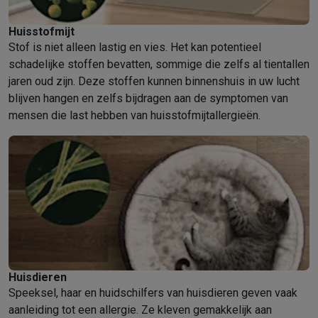
Foto accessoires
Cameratassen
Flitsers & filters
SD-kaarten
Sta
Telefonie & smartwatches
Huisstofmijt
GSM's
Smartphones
Apple iPhone
Samsung smartphones
GSM’s
Stof is niet alleen lastig en vies. Het kan potentieel
Refurbished
Refurbished smartphones
BuyBack
schadelijke stoffen bevatten, sommige die zelfs al tientallen
GSM bescherming
iPhone hoesjes
Samsung hoesjes
Alle hoesj
jaren oud zijn. Deze stoffen kunnen binnenshuis in uw lucht
Smartwatches
Smartwatches
Activity Trackers
Bandjes
Opladers
blijven hangen en zelfs bijdragen aan de symptomen van
GSM opladers
Opladers en kabels
Draadloze opladers
USB-C k
mensen die last hebben van huisstofmijtallergieën.
GSM accessoires
AirTags & GPS trackers
Draadloze oortjes
GS
Vaste telefoons
Vaste telefoons
Walkie talkies
Babyfoons
Computers & tablets
Computers
Laptops
Gaming laptops
Apple MacBook
Windows la
Randapparatuur IT
Muizen
Toetsenborden
Webcams
PC speaker
Tablets & e-readers
Tablets
Apple iPad
Samsung Galaxy Tab
Tab
Printen
Printers
Inktpatronen & papier
Cricut
Netwerk & wifi
Routers & access points
Powerline & Wi-Fi adap
Geheugen & opslag
Externe harde schijven
SSD
USB-sticks
SD-k
Huisdieren
Software
Windows & Microsoft Office
Anti-Virus
Overige softwa
Speeksel, haar en huidschilfers van huisdieren geven vaak
Toebehoren IT
Opladers & kabels
Tassen & sleeves
Steunen
Mu
aanleiding tot een allergie. Ze kleven gemakkelijk aan