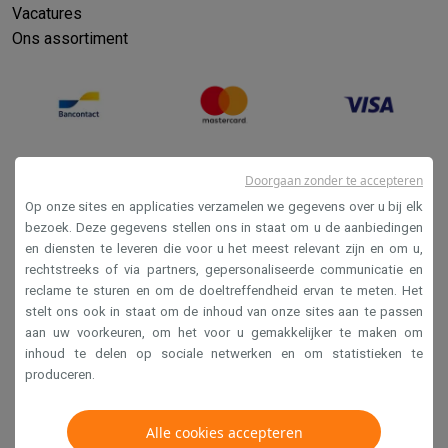
Vacatures
Ons assortiment
Doorgaan zonder te accepteren
Op onze sites en applicaties verzamelen we gegevens over u bij elk
bezoek. Deze gegevens stellen ons in staat om u de aanbiedingen
en diensten te leveren die voor u het meest relevant zijn en om u,
Verkoopsvoorwaarden
rechtstreeks of via partners, gepersonaliseerde communicatie en
reclame te sturen en om de doeltreffendheid ervan te meten. Het
Privacy
stelt ons ook in staat om de inhoud van onze sites aan te passen
Disclaimer
aan uw voorkeuren, om het voor u gemakkelijker te maken om
inhoud te delen op sociale netwerken en om statistieken te
Cookies
produceren.
Krëfel NV - Steenstraat 44 - Industriezone 4 "T Sas",
Alle cookies accepteren
1851 Humbeek, België