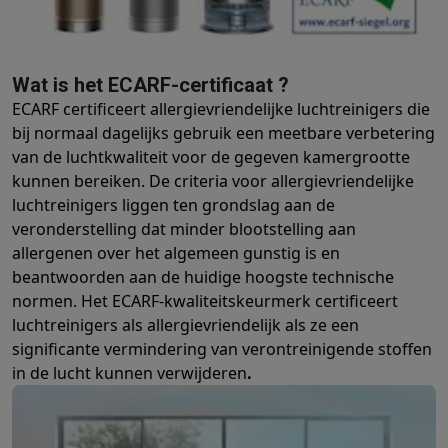
Solden
Alle soldendeals
Solden op groot elektro
Solden op klein
Acties
Deals van het moment
Promoties
Cashbacks
Solden
Black
Daarom Krëfel
Gratis levering
Laagste prijsgarantie
Persoonlijke
Wat is het ECARF-certificaat ?
Installatie aan huis
Groot elektro installatie
Inbouw installatie
TV 
ECARF certificeert allergievriendelijke luchtreinigers die
Betalingsmogelijkheden
Gift card
Ecocheques
Kopen op afbetal
bij normaal dagelijks gebruik een meetbare verbetering
Klantenservice
Herstelling van je toestel
Controleer jouw leveri
van de luchtkwaliteit voor de gegeven kamergrootte
Groot elektro & inbouw
Vind jouw ideale wasmachine
Welke kook
kunnen bereiken. De criteria voor allergievriendelijke
Klein elektro
Beauty & gezondheid
Huishouden
Keuken
Meer...
luchtreinigers liggen ten grondslag aan de
Beeld & Geluid
Kies jouw ideale TV
Een speaker voor elke situa
veronderstelling dat minder blootstelling aan
Sport & Ontspanning
Hoe kies je een smartwatch?
Hoe kies je 
allergenen over het algemeen gunstig is en
Outlet
beantwoorden aan de huidige hoogste technische
Outlet
Alle outlet deals
Outlet multimedia & telefonie
Outlet groo
normen. Het ECARF-kwaliteitskeurmerk certificeert
luchtreinigers als allergievriendelijk als ze een
significante vermindering van verontreinigende stoffen
in de lucht kunnen verwijderen
.