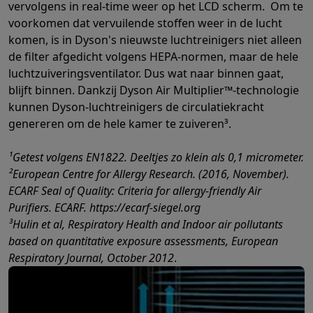
vervolgens in real-time weer op het LCD scherm. Om te
voorkomen dat vervuilende stoffen weer in de lucht
komen, is in Dyson's nieuwste luchtreinigers niet alleen
de filter afgedicht volgens HEPA-normen, maar de hele
luchtzuiveringsventilator. Dus wat naar binnen gaat,
blijft binnen. Dankzij Dyson Air Multiplier™-technologie
kunnen Dyson-luchtreinigers de circulatiekracht
genereren om de hele kamer te zuiveren³.
¹Getest volgens EN1822. Deeltjes zo klein als 0,1 micrometer.
²European Centre for Allergy Research. (2016, November).
ECARF Seal of Quality: Criteria for allergy-friendly Air
Purifiers. ECARF. https://ecarf-siegel.org
³Hulin et al, Respiratory Health and Indoor air pollutants
based on quantitative exposure assessments, European
Respiratory Journal, October 2012
.