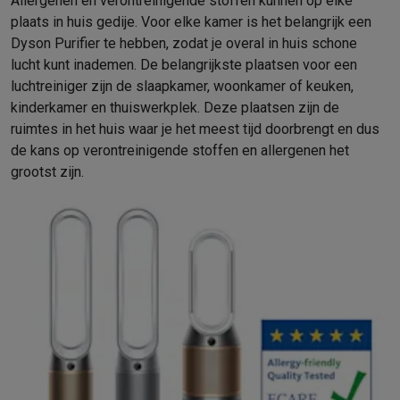
Allergenen en verontreinigende stoffen kunnen op elke
Refurbished
plaats in huis gedije. Voor elke kamer is het belangrijk een
Refurbished smartphones
Refurbished tablets
Refurbished lap
Dyson Purifier te hebben, zodat je overal in huis schone
Huishouden
lucht kunt inademen. De belangrijkste plaatsen voor een
Wasmachines met ecocheques
Droogkasten met ecocheques
luchtreiniger zijn de slaapkamer, woonkamer of keuken,
Kleine keukentoestellen
kinderkamer en thuiswerkplek. Deze plaatsen zijn de
Kleine keukentoestellen met ecocheques
Koffiemachines met
ruimtes in het huis waar je het meest tijd doorbrengt en dus
Grote keukentoestellen
de kans op verontreinigende stoffen en allergenen het
Vaatwassers met ecocheques
Koelkasten met ecocheques
Die
grootst zijn.
Airco
Airco's met ecocheques
TV & audio
TV met ecocheques
Bluetooth speakers met ecocheques
Kopt
Multimedia & telefonie
Smartphones met ecocheques
Tablets met ecocheques
Laptop
Transport
Elektrische steps met ecocheques
Eco initiatieven
Impact
Energie besparen
Recycleer je oud elektro
Info & acties