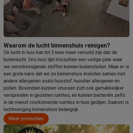
Barbecues
Elektrische barbecues
Houtskoolbarbecues
Gasbarb
Koude dranken
Juicers
Bruiswatermachines
Waterfilterkannen
Wa
Kookgerei
Pannen
Kookpotten
Keukenweegschalen
Vacuümtoest
Desserts
Wafelijzers
Ijsmachines
Pannenkoekenmakers
Divers
Smart garden
Binnentuin
Kruiden
Compost machines
Accessoire
Huishouden & airco
Waarom de lucht binnenshuis reinigen?
Stofzuigen
Stofzuigers
Robotstofzuigers
Steelstofzuigers
Sled
De lucht in huis kan tot 5 keer meer vervuild zijn dan de
Robots
Robotstofzuigers
Dweilrobots
Robotmaaiers
Zwembadr
buitenlucht. Ons huis lijkt misschien een veilige plek waar
Schoonmaken
Vloerreinigers
Stoomreinigers
Tapijtreinigers
Hoge
we verontreinigende stoffen kunnen buitensluiten. Maar er is
Strijken
Stoomgenerators
Strijkijzers
Kledingstomers
Actieve str
een grote kans dat we ze binnenshuis insluiten samen met
Naaien
Naaimachines
Accessoires
andere allergenen zoals huisstof, huisdier allergenen en
Verkoelen
Mobiele airco’s
Aircoolers
Ventilators
Accessoires
pollen. Bovendien kunnen virussen zich ook gemakkelijker
verspreiden in gesloten ruimtes, en kunnen bacteriën zelfs
Luchtbehandeling
Luchtreinigers
Luchtbevochtigers
Luchtontvoc
in de meest voorkomende ruimtes in huis gedijen. Daarom is
Verwarmen
Elektrische verwarming
Elektrische dekens
luchtreiniging binnenshuis belangrijk.
Wassen & drogen
Wasmachines
Droogkasten
Wasmachine en d
Huisdieren
Automatische voerbak
Automatische kattenbak
Huis
Meer promoties
Beauty & gezondheid
Haarverzorging
Haardrogers
Stijltangen
Krultangen
Föhnborstels