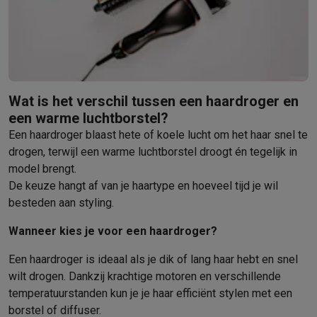
Barbecues
Elektrische barbecues
Houtskoolbarbecues
Gasbarb
Koude dranken
Juicers
Bruiswatermachines
Waterfilterkannen
Wa
Kookgerei
Pannen
Kookpotten
Keukenweegschalen
Vacuümtoest
Desserts
Wafelijzers
Ijsmachines
Pannenkoekenmakers
Divers
Smart garden
Binnentuin
Kruiden
Compost machines
Accessoire
Wat is het verschil tussen een haardroger en
Huishouden & airco
een warme luchtborstel?
Stofzuigen
Stofzuigers
Robotstofzuigers
Steelstofzuigers
Sled
Een haardroger blaast hete of koele lucht om het haar snel te
Robots
Robotstofzuigers
Dweilrobots
Robotmaaiers
Zwembadr
drogen, terwijl een warme luchtborstel droogt én tegelijk in
Schoonmaken
Vloerreinigers
Stoomreinigers
Tapijtreinigers
Hoge
model brengt.
Strijken
Stoomgenerators
Strijkijzers
Kledingstomers
Actieve str
De keuze hangt af van je haartype en hoeveel tijd je wil
Naaien
Naaimachines
Accessoires
besteden aan styling.
Verkoelen
Mobiele airco’s
Aircoolers
Ventilators
Accessoires
Luchtbehandeling
Luchtreinigers
Luchtbevochtigers
Luchtontvoc
Wanneer kies je voor een haardroger?
Verwarmen
Elektrische verwarming
Elektrische dekens
Een haardroger is ideaal als je dik of lang haar hebt en snel
Wassen & drogen
Wasmachines
Droogkasten
Wasmachine en d
wilt drogen. Dankzij krachtige motoren en verschillende
Huisdieren
Automatische voerbak
Automatische kattenbak
Huis
temperatuurstanden kun je je haar efficiënt stylen met een
Beauty & gezondheid
borstel of diffuser.
Haarverzorging
Haardrogers
Stijltangen
Krultangen
Föhnborstels