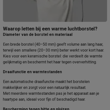
Refurbished
Refurbished smartphones
Refurbished tablets
Refurbished lap
Huishouden
Wasmachines met ecocheques
Droogkasten met ecocheques
Kleine keukentoestellen
Waarop letten bij een warme luchtborstel?
Kleine keukentoestellen met ecocheques
Koffiemachines met
Diameter van de borstel en materiaal
Grote keukentoestellen
Vaatwassers met ecocheques
Koelkasten met ecocheques
Die
Een brede borstel (40–50 mm) geeft volume aan lang haar,
Airco
terwijl een smallere (20–30 mm) beter werkt voor kort haar.
Airco's met ecocheques
Kies voor een keramische borstel: die verdeelt de warmte
TV & audio
gelijkmatig en beschermt het haar tegen oververhitting.
TV met ecocheques
Bluetooth speakers met ecocheques
Kopt
Draaifunctie en warmtestanden
Multimedia & telefonie
Smartphones met ecocheques
Tablets met ecocheques
Laptop
Een automatische draaifunctie maakt het borstelen
Transport
makkelijker en zorgt voor een natuurlijk resultaat.
Elektrische steps met ecocheques
Met meerdere warmtestanden pas je het apparaat aan je
Eco initiatieven
haartype aan, ideaal voor fijn of beschadigd haar.
Impact
Energie besparen
Recycleer je oud elektro
Info & acties
Bescherming tegen hitte en pluizen