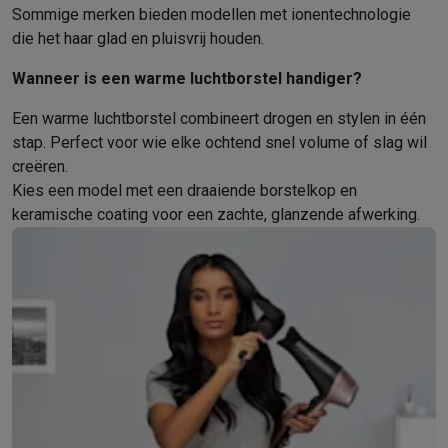
Sommige merken bieden modellen met ionentechnologie
Mondhygiëne
Elektrische tandenborstels
Opzetborstels
Waterf
die het haar glad en pluisvrij houden.
Scheren
Elektrische scheerapparaten
Baardtrimmers
Multigroo
Lichaamsontharing
IPL ontharing
Epilators
Ladyshaves
Wanneer is een warme luchtborstel handiger?
Beauty
Gelaatsverzorging
LED Maskers
Spiegels
Hand & voetve
Een warme luchtborstel combineert drogen en stylen in één
Massage
Voetmassage
Massagestoelen
Nek & schoudermass
stap. Perfect voor wie elke ochtend snel volume of slag wil
Gezondheid
Personenweegschalen
Bloeddrukmeters
Elektrosti
creëren.
Voor de baby
Babyfoons
Borstkolven
Flessenwarmers
Aerosols
Kies een model met een draaiende borstelkop en
TV, audio & foto
keramische coating voor een zachte, glanzende afwerking.
TV & beamers
TV
TV's met soundbar
2026 TV
LG TV
Samsung TV
Randapparatuur TV
Soundbars
Home cinema
Versterkers
Medias
Hoofdtelefoons & oortjes
Koptelefoons
Draadloze koptelefoo
Speakers
Speakers
Bluetooth speakers
Smart speakers
Party s
Muziek in huis
Radio's & wekkers
Platenspelers
Hifi-ketens
Navigatie
Dashcams
GPS
Coyote
GPS accessoires
TV & audio accessoires
Steunen
Kabels
Draagbare mediaspele
Fototoestellen
Digitale camera's
Instant camera's
Canon camera'
Video
GoPro
Action cams
Drones
Camcorder