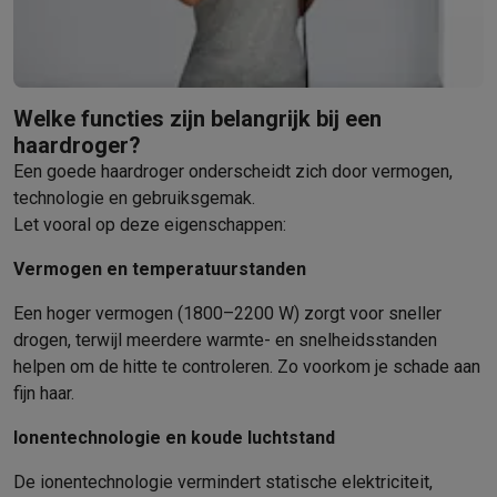
Foto accessoires
Cameratassen
Flitsers & filters
SD-kaarten
Sta
Telefonie & smartwatches
GSM's
Smartphones
Apple iPhone
Samsung smartphones
GSM’s
Refurbished
Refurbished smartphones
BuyBack
GSM bescherming
iPhone hoesjes
Samsung hoesjes
Alle hoesj
Welke functies zijn belangrijk bij een
Smartwatches
Smartwatches
Activity Trackers
Bandjes
Opladers
haardroger?
GSM opladers
Opladers en kabels
Draadloze opladers
USB-C k
Een goede haardroger onderscheidt zich door vermogen,
GSM accessoires
AirTags & GPS trackers
Draadloze oortjes
GS
technologie en gebruiksgemak.
Vaste telefoons
Vaste telefoons
Walkie talkies
Babyfoons
Let vooral op deze eigenschappen:
Computers & tablets
Vermogen en temperatuurstanden
Computers
Laptops
Gaming laptops
Apple MacBook
Windows la
Randapparatuur IT
Muizen
Toetsenborden
Webcams
PC speaker
Een hoger vermogen (1800–2200 W) zorgt voor sneller
Tablets & e-readers
Tablets
Apple iPad
Samsung Galaxy Tab
Tab
drogen, terwijl meerdere warmte- en snelheidsstanden
Printen
Printers
Inktpatronen & papier
Cricut
helpen om de hitte te controleren. Zo voorkom je schade aan
Netwerk & wifi
Routers & access points
Powerline & Wi-Fi adap
fijn haar.
Geheugen & opslag
Externe harde schijven
SSD
USB-sticks
SD-k
Ionentechnologie en koude luchtstand
Software
Windows & Microsoft Office
Anti-Virus
Overige softwa
Toebehoren IT
Opladers & kabels
Tassen & sleeves
Steunen
Mu
De ionentechnologie vermindert statische elektriciteit,