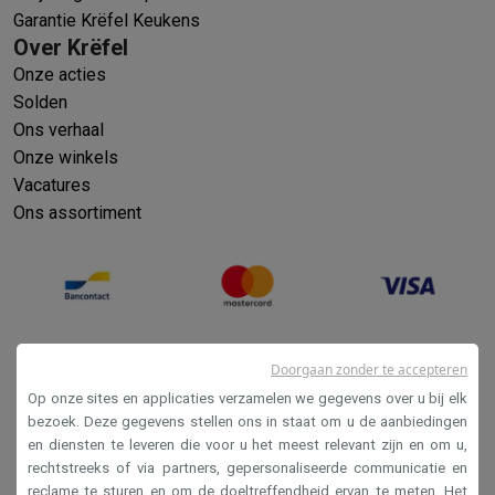
Garantie Krëfel Keukens
Over Krëfel
Onze acties
Solden
Ons verhaal
Onze winkels
Vacatures
Ons assortiment
Doorgaan zonder te accepteren
Op onze sites en applicaties verzamelen we gegevens over u bij elk
bezoek. Deze gegevens stellen ons in staat om u de aanbiedingen
en diensten te leveren die voor u het meest relevant zijn en om u,
Verkoopsvoorwaarden
rechtstreeks of via partners, gepersonaliseerde communicatie en
reclame te sturen en om de doeltreffendheid ervan te meten. Het