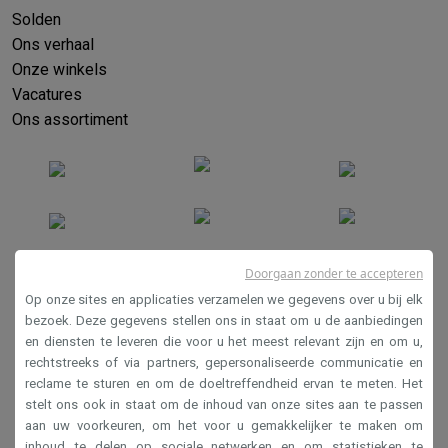
Solden
Ons verhaal
Onze winkels
Vacatures
Ons assortiment
Doorgaan zonder te accepteren
Op onze sites en applicaties verzamelen we gegevens over u bij elk
Verkoopsvoorwaarden
bezoek. Deze gegevens stellen ons in staat om u de aanbiedingen
en diensten te leveren die voor u het meest relevant zijn en om u,
Privacy
rechtstreeks of via partners, gepersonaliseerde communicatie en
Disclaimer
reclame te sturen en om de doeltreffendheid ervan te meten. Het
stelt ons ook in staat om de inhoud van onze sites aan te passen
Cookies
aan uw voorkeuren, om het voor u gemakkelijker te maken om
inhoud te delen op sociale netwerken en om statistieken te