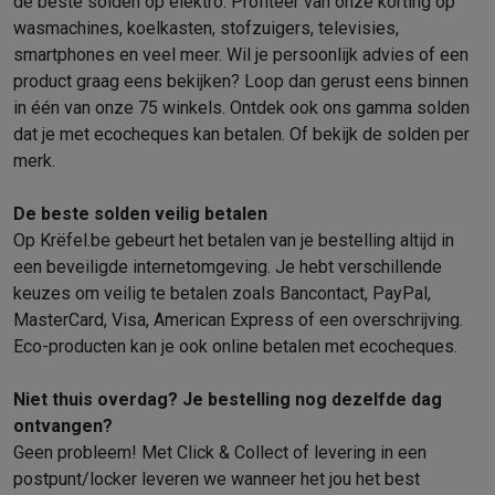
de beste solden op elektro. Profiteer van onze korting op
Info ecocheques
Alle eco producten
Alle eco promoties
wasmachines, koelkasten, stofzuigers, televisies,
Refurbished
smartphones en veel meer. Wil je persoonlijk advies of een
Refurbished smartphones
Refurbished tablets
Refurbished lap
product graag eens bekijken? Loop dan gerust eens binnen
Huishouden
in één van onze 75 winkels. Ontdek ook ons
gamma solden
Wasmachines met ecocheques
Droogkasten met ecocheques
dat je met ecocheques kan betalen
. Of bekijk de
solden per
Kleine keukentoestellen
merk
.
Kleine keukentoestellen met ecocheques
Koffiemachines met
Grote keukentoestellen
De beste solden veilig betalen
Vaatwassers met ecocheques
Koelkasten met ecocheques
Die
Op Krëfel.be gebeurt het betalen van je bestelling altijd in
Airco
een beveiligde internetomgeving. Je hebt verschillende
Airco's met ecocheques
keuzes om veilig te betalen zoals Bancontact, PayPal,
TV & audio
MasterCard, Visa, American Express of een overschrijving.
TV met ecocheques
Bluetooth speakers met ecocheques
Kopt
Eco-producten kan je ook online betalen met ecocheques.
Multimedia & telefonie
Smartphones met ecocheques
Tablets met ecocheques
Laptop
Niet thuis overdag? Je bestelling nog dezelfde dag
Transport
ontvangen?
Elektrische steps met ecocheques
Geen probleem! Met Click & Collect of levering in een
Eco initiatieven
postpunt/locker leveren we wanneer het jou het best
Impact
Energie besparen
Recycleer je oud elektro