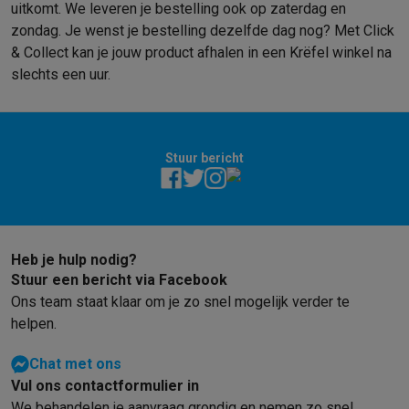
uitkomt. We leveren je bestelling ook op zaterdag en
Info & acties
zondag. Je wenst je bestelling dezelfde dag nog? Met Click
Solden
Alle soldendeals
Solden op groot elektro
Solden op klein
& Collect kan je jouw product afhalen in een Krëfel winkel na
Acties
Deals van het moment
Promoties
Cashbacks
Solden
Black
slechts een uur.
Daarom Krëfel
Gratis levering
Laagste prijsgarantie
Persoonlijke
Installatie aan huis
Groot elektro installatie
Inbouw installatie
TV 
Betalingsmogelijkheden
Gift card
Ecocheques
Kopen op afbetal
Klantenservice
Herstelling van je toestel
Controleer jouw leveri
Stuur bericht
Groot elektro & inbouw
Vind jouw ideale wasmachine
Welke kook
Klein elektro
Beauty & gezondheid
Huishouden
Keuken
Meer...
Beeld & Geluid
Kies jouw ideale TV
Een speaker voor elke situa
Sport & Ontspanning
Hoe kies je een smartwatch?
Hoe kies je 
Heb je hulp nodig?
Outlet
Stuur een bericht via Facebook
Outlet
Alle outlet deals
Outlet multimedia & telefonie
Outlet groo
Ons team staat klaar om je zo snel mogelijk verder te
helpen.
Chat met ons
Vul ons contactformulier in
We behandelen je aanvraag grondig en nemen zo snel