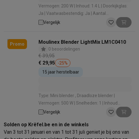
Gaming
Vermogen: 200 W | Inhoud: 1.4 L | Doorkijkglas:
PlayStation
PlayStation 5
PS5 games
PS4 games
Playstation co
Ja | Vaatwasbestendig: Ja | Aantal
Nintendo
Nintendo Switch 2
Nintendo Switch games
Nintendo Sw
programma's: 5
Vergelijk
Xbox
Xbox games
Xbox controllers
Xbox headsets
Xbox access
PC gaming
Gaming laptops
Gaming PC
Gaming monitors
Gaming
Gaming setup
Gaming headsets
Gaming microfoons
Gamingstoe
Moulinex Blender LightMix LM1C0410
Promo
Gaming consoles
0 beoordelingen
Smart home & devices
€ 39,95
Smartwatches
Smartwatches
Activity Trackers
Bandjes
Opladers
€ 29,95
-
25
%
Mobiliteit
Elektrische steps
Dashcams
GPS
Coyote
Elektrische 
15 jaar herstelbaar
Veiligheid & bescherming
Bewakingscamera's
Alarmsystemen
B
Contactloos betalen
Betaalterminals
Accessoires SumUp
Omgeving & comfort
Verlichting
Plug & play zonnepanelen
Voice
Type: Mini blender , Draadloze blender |
Entertainment
Smart TV
Smart speakers
Google TV Streamer
App
Vermogen: 500 W | Snelheden: 1 | Inhoud
Keuken
Slimme koelkasten
Slimme vaatwassers
Slimme espre
mengbeker: 0.3 L | Geschikt voor
Vergelijk
Huishouden & gezondheid
Slimme wasmachines
Slimme droog
vaatwasmachine: Ja
Solden op Krëfel.be en in de winkels
Eco producten
Ecocheques
Van 3 tot 31 januari en van 1 tot 31 juli geniet je bij ons van