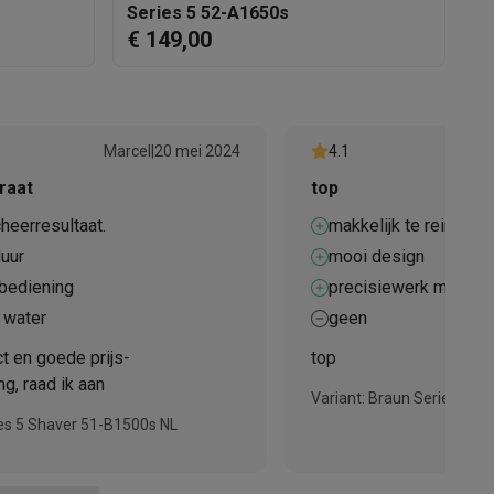
€ 
Series 5 52-A1650s
€
€ 149,00
elstofzuigers met ecocheques
Sledestofzuigers met ecochequ
Marcel
|
20 mei 2024
4.1
raat
top
erkannen
Keukenaccessoires met ecocheques
heerresultaat.
makkelijk te reinigen
en met ecocheques
Dampkappen met ecocheques
Kookplaten me
duur
mooi design
bediening
precisiewerk mogelij
 water
geen
t en goede prijs-
top
elers met ecocheques
g, raad ik aan
Variant: Braun Series 5 S
et ecocheques
Inkt en papier met ecocheques
ies 5 Shaver 51-B1500s NL