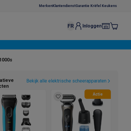
Merken
Klantendienst
Garantie Krëfel Keukens
FR
Inloggen
kels
Droogrekken
s
 microgolfovens
Inbouw wasmachines
W1000s
ten
atieve
Bekijk alle elektrische scheerapparaten
cten
Actie
o
Koffiezetapparaten
Koffie, capsules & pads
Accessoires