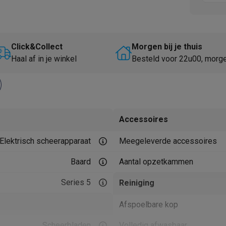
Huisdierverzorging
GPS trackers dieren
tels
Multistylers
Krulspelden
terflossers
Click&Collect
Morgen bij je thuis
groomers
Tondeuses
Scheerkoppen
Accessoires
Haal af in je winkel
Besteld voor 22u00, morg
etverzorging
Accessoires
massage
Massage guns
rostimulatie apparaten
Bloedcirculatie apparaten
Infraroodlampen
sols
Luchtbevochtigers
Accessoires
g TV
TCL TV
TV steunen
Beamers
Elektrisch scheerapparaat
Meegeleverde accessoires
diastreamers
DVD & Blu-Ray spelers
Baard
Aantal opzetkammen
efoons
Oortjes
Draadloze oortjes
Sportoortjes
ty speakers
Series 5
Reiniging
s
Afspoelbare kop
pelers
Audio accessoires
Scheerbladen
Volledig afwasbaar