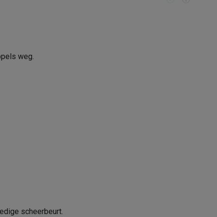
1 u
alaxy Fold8
ppels weg.
50 min
alaxy Flip8 & Fold8 (Ultra) hoesjes
21007973
lers
Braun
4210201429234
51-W1000S
ledige scheerbeurt.