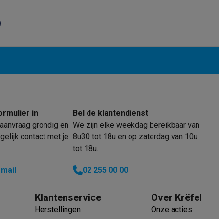
klein elektro
Solden op multimedia
Solden op TV & audio
Black Friday
lijke winkelbeleving
Niet tevreden, geld terug
ie
TV installatie
etaling
Alma: betaal in 2 of 3 keer
Klarna: betaal binnen 30 dagen
everingsuur
Zakelijke klanten
ProteKt: verzeker je toestel
Swap Pro
 kookplaat past bij jouw keuken?
Meer...
ormulier in
Bel de klantendienst
..
aanvraag grondig en
We zijn elke weekdag bereikbaar van
ituatie
Hoofdtelefoon of oortjes?
Meer...
elijk contact met je
8u30 tot 18u en op zaterdag van 10u
 je een elektrische step?
Hoe kies je een drone ?
tot 18u.
 mail
02 255 00 00
 groot elektro
Outlet klein elektro
Outlet TV & audio
Outlet accesso
Klantenservice
Over Krëfel
Herstellingen
Onze acties