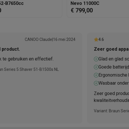
 52-B7650cc
Nevo 11000C
0
€ 799,00
 laptops
BuyBack
ques
Stofzuigers met ecocheques
Strijkijzers met ecocheques
Ste
CANOO Claude
|
16 mei 2024
4.6
 product.
Zeer goed appa
 met ecocheques
Bruiswatertoestellen met ecocheques
Waterfilt
 te gebruiken en effectief.
Glad en glad sc
s
Diepvriezers met ecocheques
Ovens met ecocheques
Fornuiz
Goede batterij
un Series 5 Shaver 51-B1500s NL
Ergonomische 
Wasbaar onder
Zeer goed produc
Koptelefoons met ecocheques
Oortjes met ecocheques
Platensp
kwaliteitverhoudin
ptops met ecocheques
Monitors met ecocheques
Powerbanks m
Variant: Braun Ser