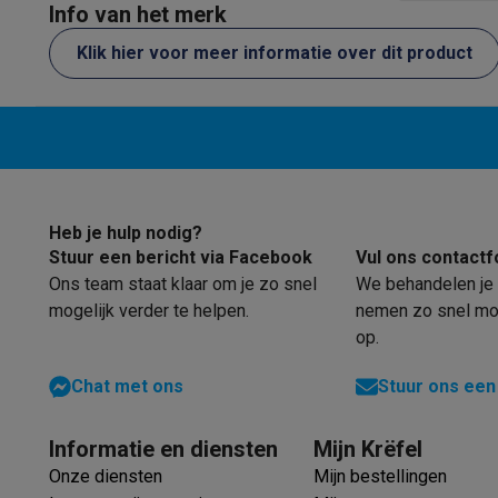
Eco initiatieven
Info van het merk
Impact
Energie besparen
Recycleer je oud elektro
Klik hier voor meer informatie over dit product
Info & acties
Solden
Alle soldendeals
Solden op groot elektro
Solden op 
Acties
Deals van het moment
Promoties
Cashbacks
Solden
Daarom Krëfel
Gratis levering
Laagste prijsgarantie
Persoon
Installatie aan huis
Groot elektro installatie
Inbouw installat
Betalingsmogelijkheden
Gift card
Ecocheques
Kopen op afb
Klantenservice
Herstelling van je toestel
Controleer jouw l
Heb je hulp nodig?
Groot elektro & inbouw
Vind jouw ideale wasmachine
Welke
Stuur een bericht via Facebook
Vul ons contactf
Klein elektro
Beauty & gezondheid
Huishouden
Keuken
Meer.
Ons team staat klaar om je zo snel
We behandelen je 
Beeld & Geluid
Kies jouw ideale TV
Een speaker voor elke s
mogelijk verder te helpen.
nemen zo snel mog
Sport & Ontspanning
Hoe kies je een smartwatch?
Hoe kies
op.
Outlet
Chat met ons
Stuur ons een
Outlet
Alle outlet deals
Outlet multimedia & telefonie
Outlet
Informatie en diensten
Mijn Krëfel
Onze diensten
Mijn bestellingen