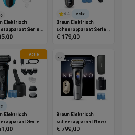
4.4
Actie
.6
n Elektrisch
Braun Elektrisch
erapparaat Series
scheerapparaat Series
05,00
€ 179,00
10BT
7 72-C7200cc
Actie
akken
Accessoires
ie
n Elektrisch
Braun Elektrisch
erapparaat Series
scheerapparaat Nevo
61,00
€ 799,00
kels
Droogrekken
-B7650cc
11000C