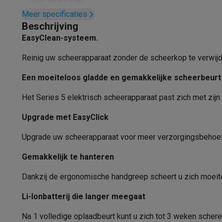
Fototoestellen
Digitale camera's
Instant camera's
Canon cam
Meer specificaties
Video
GoPro
Action cams
Drones
Camcorder
Kleur
Beschrijving
Foto accessoires
Cameratassen
Flitsers & filters
SD-kaart
EasyClean-systeem.
Display
Telefonie & smartwatches
GSM's
Smartphones
Apple iPhone
Samsung smartphones
G
Reinig uw scheerapparaat zonder de scheerkop te verwijd
Materiaal messen
Refurbished
Refurbished smartphones
BuyBack
GSM bescherming
iPhone hoesjes
Samsung hoesjes
Alle 
Een moeiteloos gladde en gemakkelijke scheerbeurt
Gebruiksgemak
Smartwatches
Smartwatches
Activity Trackers
Bandjes
Opla
Het Series 5 elektrisch scheerapparaat past zich met zijn
GSM opladers
Opladers en kabels
Draadloze opladers
USB
Waterbestendig
GSM accessoires
AirTags & GPS trackers
Draadloze oortj
Upgrade met EasyClick
Draadloos
Vaste telefoons
Vaste telefoons
Walkie talkies
Babyfoons
Upgrade uw scheerapparaat voor meer verzorgingsbehoef
Computers & tablets
Bruikbaar met snoer
Computers
Laptops
Gaming laptops
Apple MacBook
Window
Gemakkelijk te hanteren
Indicatietype
Randapparatuur IT
Muizen
Toetsenborden
Webcams
PC spe
Tablets & e-readers
Tablets
Apple iPad
Samsung Galaxy Ta
Dankzij de ergonomische handgreep scheert u zich moeit
Travel lock
Printen
Printers
Inktpatronen & papier
Cricut
Li-Ionbatterij die langer meegaat
Netwerk & wifi
Routers & access points
Powerline & Wi-Fi
Zelfslijpende messen
Geheugen & opslag
Externe harde schijven
SSD
USB-sticks
Na 1 volledige oplaadbeurt kunt u zich tot 3 weken schere