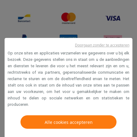
Doorgaan zonder te accepteren
Op onze sites en applicaties verzamelen we gegevens over u bij elk
bezoek. Deze gegevens stellen ons in staat om u de aanbiedingen
en diensten te leveren die voor u het meest relevant zijn en om u,
Verkoopsvoorwaarden
rechtstreeks of via partners, gepersonaliseerde communicatie en
Privacy
reclame te sturen en om de doeltreffendheid ervan te meten. Het
stelt ons ook in staat om de inhoud van onze sites aan te passen
Disclaimer
aan uw voorkeuren, om het voor u gemakkelijker te maken om
Cookies
inhoud te delen op sociale netwerken en om statistieken te
produceren.
Krëfel NV - Steenstraat 44 - Industriezone 4 "T Sas",
Alle cookies accepteren
1851 Humbeek, België
BTW BE 0400.673.544