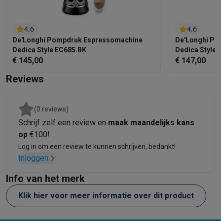
het schoon na het opschuimen, na elk gebruik.
Wat zit er in de verpakking?
De verpakking bevat
verschillende handige accessoires: koffiestamper,
4.6
4.6
melkkan, koffiedoseerlepel en reinigingshulpmiddelen.
De'Longhi Pompdruk Espressomachine
De'Longhi P
Dedica Style EC685.BK
Dedica Style
€ 145,00
€ 147,00
Reviews
(0 reviews)
Schrijf zelf een review en
maak maandelijks kans
op
€100!
Log in om een review te kunnen schrijven, bedankt!
Inloggen
Info van het merk
Klik hier voor meer informatie over dit product