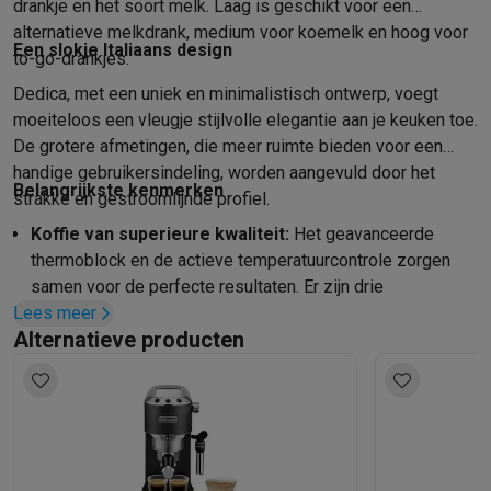
drankje en het soort melk. Laag is geschikt voor een
Solden
Alle soldendeals
Solden op groot elektro
Solden op klein
alternatieve melkdrank, medium voor koemelk en hoog voor
Acties
Deals van het moment
Promoties
Cashbacks
Solden
Black
Een slokje Italiaans design
to-go-drankjes.
Daarom Krëfel
Gratis levering
Laagste prijsgarantie
Persoonlijke
Dedica, met een uniek en minimalistisch ontwerp, voegt
Installatie aan huis
Groot elektro installatie
Inbouw installatie
TV 
moeiteloos een vleugje stijlvolle elegantie aan je keuken toe.
Betalingsmogelijkheden
Gift card
Ecocheques
Kopen op afbetal
De grotere afmetingen, die meer ruimte bieden voor een
Klantenservice
Herstelling van je toestel
Controleer jouw leveri
handige gebruikersindeling, worden aangevuld door het
Groot elektro & inbouw
Vind jouw ideale wasmachine
Welke kook
Belangrijkste kenmerken
strakke en gestroomlijnde profiel.
Klein elektro
Beauty & gezondheid
Huishouden
Keuken
Meer...
Koffie van superieure kwaliteit:
Het geavanceerde
Beeld & Geluid
Kies jouw ideale TV
Een speaker voor elke situa
thermoblock en de actieve temperatuurcontrole zorgen
Sport & Ontspanning
Hoe kies je een smartwatch?
Hoe kies je 
samen voor de perfecte resultaten. Er zijn drie
Outlet
Lees meer
temperatuurprofielen voor infusie om uit te kiezen.
Outlet
Alle outlet deals
Outlet multimedia & telefonie
Outlet groo
Alternatieve producten
Nieuwe gebruikersinterface:
Dankzij de grotere
afmetingen is er meer ruimte voor handige
gebruikersinstellingen met één druk op de knop, terwijl het
compacte ontwerp van de machine behouden blijft.
Handige automatische reiniging:
De stoompijp is
voorzien van een handig zelfreinigend systeem. Zo blijft