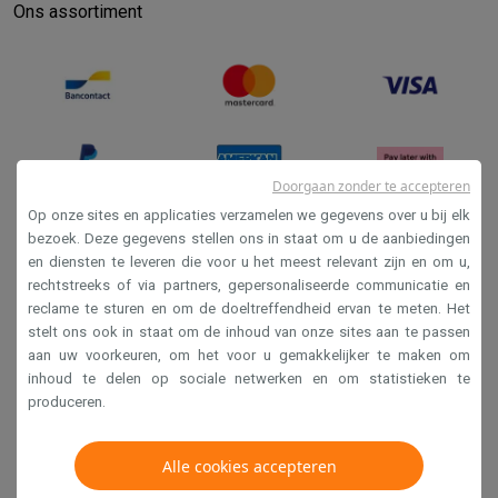
Ons assortiment
Doorgaan zonder te accepteren
Op onze sites en applicaties verzamelen we gegevens over u bij elk
bezoek. Deze gegevens stellen ons in staat om u de aanbiedingen
en diensten te leveren die voor u het meest relevant zijn en om u,
Verkoopsvoorwaarden
rechtstreeks of via partners, gepersonaliseerde communicatie en
Privacy
reclame te sturen en om de doeltreffendheid ervan te meten. Het
stelt ons ook in staat om de inhoud van onze sites aan te passen
Disclaimer
aan uw voorkeuren, om het voor u gemakkelijker te maken om
Cookies
inhoud te delen op sociale netwerken en om statistieken te
produceren.
Krëfel NV - Steenstraat 44 - Industriezone 4 "T Sas",
1851 Humbeek, België
Alle cookies accepteren
BTW BE 0400.673.544