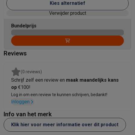
Refurbished
Kies alternatief
Refurbished smartphones
Refurbished tablets
Refurbished lap
Verwijder product
Huishouden
Wasmachines met ecocheques
Droogkasten met ecocheques
Bundelprijs
Kleine keukentoestellen
Kleine keukentoestellen met ecocheques
Koffiemachines met
Grote keukentoestellen
Vaatwassers met ecocheques
Koelkasten met ecocheques
Die
Reviews
Airco
Airco's met ecocheques
(0 reviews)
TV & audio
Schrijf zelf een review en
maak maandelijks kans
TV met ecocheques
Bluetooth speakers met ecocheques
Kopt
op
€100!
Multimedia & telefonie
Log in om een review te kunnen schrijven, bedankt!
Smartphones met ecocheques
Tablets met ecocheques
Laptop
Inloggen
Transport
Elektrische steps met ecocheques
Info van het merk
Eco initiatieven
Klik hier voor meer informatie over dit product
Impact
Energie besparen
Recycleer je oud elektro
Info & acties