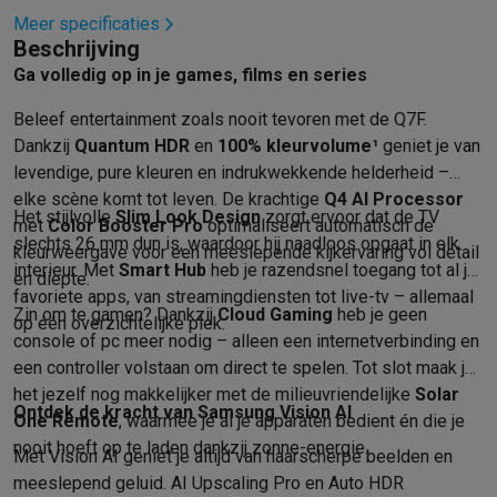
Info ecocheques
Alle eco producten
Alle eco promoties
Meer specificaties
Refurbished
Beschrijving
Refurbished smartphones
Refurbished tablets
Refurbished lap
Ga volledig op in je games, films en series
Huishouden
Wasmachines met ecocheques
Droogkasten met ecocheques
Beleef entertainment zoals nooit tevoren met de Q7F.
Kleine keukentoestellen
Dankzij
Quantum HDR
en
100% kleurvolume¹
geniet je van
Kleine keukentoestellen met ecocheques
Koffiemachines met
levendige, pure kleuren en indrukwekkende helderheid –
Grote keukentoestellen
elke scène komt tot leven. De krachtige
Q4 AI Processor
Het stijlvolle
Slim Look Design
zorgt ervoor dat de TV
Vaatwassers met ecocheques
Koelkasten met ecocheques
Die
met
Color Booster Pro
optimaliseert automatisch de
slechts 26 mm dun is, waardoor hij naadloos opgaat in elk
Airco
kleurweergave voor een meeslepende kijkervaring vol detail
interieur. Met
Smart Hub
heb je razendsnel toegang tot al je
Airco's met ecocheques
en diepte.
favoriete apps, van streamingdiensten tot live-tv – allemaal
TV & audio
Zin om te gamen? Dankzij
Cloud Gaming
heb je geen
op één overzichtelijke plek.
TV met ecocheques
Bluetooth speakers met ecocheques
Kopt
console of pc meer nodig – alleen een internetverbinding en
Multimedia & telefonie
een controller volstaan om direct te spelen. Tot slot maak je
Smartphones met ecocheques
Tablets met ecocheques
Laptop
het jezelf nog makkelijker met de milieuvriendelijke
Solar
Transport
Ontdek de kracht van Samsung Vision AI
One Remote
, waarmee je al je apparaten bedient én die je
Elektrische steps met ecocheques
nooit hoeft op te laden dankzij zonne-energie.
Met Vision AI geniet je altijd van haarscherpe beelden en
Eco initiatieven
meeslepend geluid. AI Upscaling Pro en Auto HDR
Impact
Energie besparen
Recycleer je oud elektro