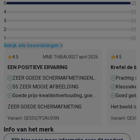
5
(
2
)
4
(
0
)
3
(
0
)
2
(
0
)
1
(
0
)
Bekijk alle beoordelingen
4.5
MME THIBAUX
|
27 april 2026
4.5
EEN POSITIEVE ERVARING
Krefel de be
ZEER GOEDE SCHERMAFMETINGEN,
Prachtig s
PRACHTIG BEELD
55 ZEER MOOIE AFBEELDING
Klassieke 
Goede prijs-kwaliteitverhouding, goede
Goed gelui
maat D
ZEER GOEDE SCHERMAFMETING
Het beeld is 
Variant: QE55Q7F2AUXXN
Variant: QE6
Info van het merk