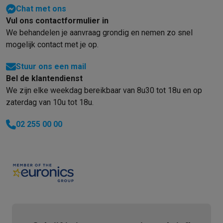
Chat met ons
Solden
Alle soldendeals
Solden op groot elektro
Solden op klein
Vul ons contactformulier in
Acties
Deals van het moment
Promoties
Cashbacks
Solden
Black
We behandelen je aanvraag grondig en nemen zo snel
Daarom Krëfel
Gratis levering
Laagste prijsgarantie
Persoonlijke
mogelijk contact met je op.
Installatie aan huis
Groot elektro installatie
Inbouw installatie
TV 
Betalingsmogelijkheden
Gift card
Ecocheques
Kopen op afbetal
Stuur ons een mail
Klantenservice
Herstelling van je toestel
Controleer jouw leveri
Bel de klantendienst
Groot elektro & inbouw
Vind jouw ideale wasmachine
Welke kook
We zijn elke weekdag bereikbaar van 8u30 tot 18u en op
Klein elektro
Beauty & gezondheid
Huishouden
Keuken
Meer...
zaterdag van 10u tot 18u.
Beeld & Geluid
Kies jouw ideale TV
Een speaker voor elke situa
Sport & Ontspanning
Hoe kies je een smartwatch?
Hoe kies je 
02 255 00 00
Outlet
Outlet
Alle outlet deals
Outlet multimedia & telefonie
Outlet groo