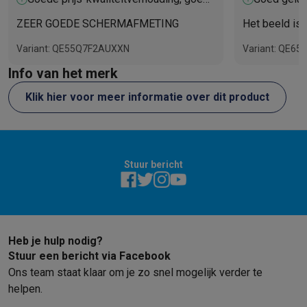
Refurbished
maat D
Refurbished smartphones
Refurbished tablets
Refurbished lap
ZEER GOEDE SCHERMAFMETING
Het beeld is 
Huishouden
Variant: QE55Q7F2AUXXN
Variant: QE6
Wasmachines met ecocheques
Droogkasten met ecocheques
Kleine keukentoestellen
Info van het merk
Kleine keukentoestellen met ecocheques
Koffiemachines met
Klik hier voor meer informatie over dit product
Grote keukentoestellen
Vaatwassers met ecocheques
Koelkasten met ecocheques
Die
Airco
Airco's met ecocheques
Stuur bericht
TV & audio
TV met ecocheques
Bluetooth speakers met ecocheques
Kopt
Multimedia & telefonie
Smartphones met ecocheques
Tablets met ecocheques
Laptop
Transport
Heb je hulp nodig?
Elektrische steps met ecocheques
Stuur een bericht via Facebook
Eco initiatieven
Ons team staat klaar om je zo snel mogelijk verder te
Impact
Energie besparen
Recycleer je oud elektro
helpen.
Info & acties