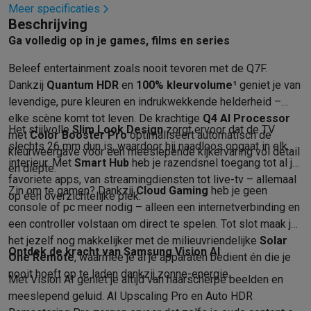
Foto accessoires
Cameratassen
Flitsers & filters
SD-kaarten
Sta
Meer specificaties
Telefonie & smartwatches
Beschrijving
GSM's
Smartphones
Apple iPhone
Samsung smartphones
GSM’s
Ga volledig op in je games, films en series
Refurbished
Refurbished smartphones
BuyBack
Beleef entertainment zoals nooit tevoren met de Q7F.
GSM bescherming
iPhone hoesjes
Samsung hoesjes
Alle hoesj
Dankzij
Quantum HDR
en
100% kleurvolume¹
geniet je van
Smartwatches
Smartwatches
Activity Trackers
Bandjes
Opladers
levendige, pure kleuren en indrukwekkende helderheid –
GSM opladers
Opladers en kabels
Draadloze opladers
USB-C k
elke scène komt tot leven. De krachtige
Q4 AI Processor
GSM accessoires
AirTags & GPS trackers
Draadloze oortjes
GS
Het stijlvolle
Slim Look Design
zorgt ervoor dat de TV
met
Color Booster Pro
optimaliseert automatisch de
Vaste telefoons
Vaste telefoons
Walkie talkies
Babyfoons
slechts 26 mm dun is, waardoor hij naadloos opgaat in elk
kleurweergave voor een meeslepende kijkervaring vol detail
Computers & tablets
interieur. Met
Smart Hub
heb je razendsnel toegang tot al je
en diepte.
Computers
Laptops
Gaming laptops
Apple MacBook
Windows la
favoriete apps, van streamingdiensten tot live-tv – allemaal
Zin om te gamen? Dankzij
Cloud Gaming
heb je geen
Randapparatuur IT
Muizen
Toetsenborden
Webcams
PC speaker
op één overzichtelijke plek.
console of pc meer nodig – alleen een internetverbinding en
Tablets & e-readers
Tablets
Apple iPad
Samsung Galaxy Tab
Tab
een controller volstaan om direct te spelen. Tot slot maak je
Printen
Printers
Inktpatronen & papier
Cricut
het jezelf nog makkelijker met de milieuvriendelijke
Solar
Netwerk & wifi
Routers & access points
Powerline & Wi-Fi adap
Ontdek de kracht van Samsung Vision AI
One Remote
, waarmee je al je apparaten bedient én die je
Geheugen & opslag
Externe harde schijven
SSD
USB-sticks
SD-k
nooit hoeft op te laden dankzij zonne-energie.
Software
Windows & Microsoft Office
Anti-Virus
Overige softwa
Met Vision AI geniet je altijd van haarscherpe beelden en
Toebehoren IT
Opladers & kabels
Tassen & sleeves
Steunen
Mu
meeslepend geluid. AI Upscaling Pro en Auto HDR