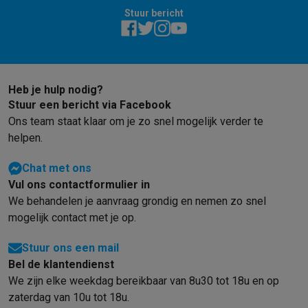
Info & acties
Stuur bericht
Solden
Alle soldendeals
Solden op groot elektro
Solden op klein
Acties
Deals van het moment
Promoties
Cashbacks
Solden
Black
Daarom Krëfel
Gratis levering
Laagste prijsgarantie
Persoonlijke
Installatie aan huis
Groot elektro installatie
Inbouw installatie
TV 
Heb je hulp nodig?
Betalingsmogelijkheden
Gift card
Ecocheques
Kopen op afbetal
Stuur een bericht via Facebook
Klantenservice
Herstelling van je toestel
Controleer jouw leveri
Ons team staat klaar om je zo snel mogelijk verder te
Groot elektro & inbouw
Vind jouw ideale wasmachine
Welke kook
helpen.
Klein elektro
Beauty & gezondheid
Huishouden
Keuken
Meer...
Chat met ons
Beeld & Geluid
Kies jouw ideale TV
Een speaker voor elke situa
Vul ons contactformulier in
Sport & Ontspanning
Hoe kies je een smartwatch?
Hoe kies je 
We behandelen je aanvraag grondig en nemen zo snel
Outlet
mogelijk contact met je op.
Outlet
Alle outlet deals
Outlet multimedia & telefonie
Outlet groo
Stuur ons een mail
Bel de klantendienst
We zijn elke weekdag bereikbaar van 8u30 tot 18u en op
zaterdag van 10u tot 18u.