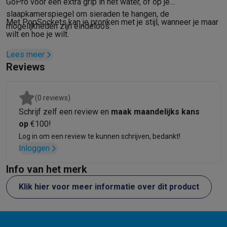
Info ecocheques
Alle eco producten
Alle eco promoties
GoPro voor een extra grip in het water, of op je
Refurbished
slaapkamerspiegel om sieraden te hangen, de
Met PopSockets kan je pronken met je stijl, wanneer je maar
mogelijkheden zijn eindeloos.
Refurbished smartphones
Refurbished tablets
Refurbished lap
wilt en hoe je wilt.
Huishouden
Wasmachines met ecocheques
Droogkasten met ecocheques
Lees meer
Kleine keukentoestellen
Reviews
Kleine keukentoestellen met ecocheques
Koffiemachines met
Grote keukentoestellen
(0 reviews)
Vaatwassers met ecocheques
Koelkasten met ecocheques
Die
Schrijf zelf een review en
maak maandelijks kans
Airco
op
€100!
Airco's met ecocheques
Log in om een review te kunnen schrijven, bedankt!
TV & audio
Inloggen
TV met ecocheques
Bluetooth speakers met ecocheques
Kopt
Multimedia & telefonie
Info van het merk
Smartphones met ecocheques
Tablets met ecocheques
Laptop
Klik hier voor meer informatie over dit product
Transport
Elektrische steps met ecocheques
Eco initiatieven
Impact
Energie besparen
Recycleer je oud elektro