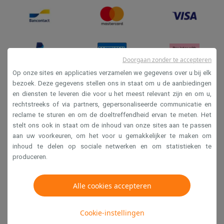
Doorgaan zonder te accepteren
Op onze sites en applicaties verzamelen we gegevens over u bij elk
bezoek. Deze gegevens stellen ons in staat om u de aanbiedingen
en diensten te leveren die voor u het meest relevant zijn en om u,
Verkoopsvoorwaarden
rechtstreeks of via partners, gepersonaliseerde communicatie en
Privacy
reclame te sturen en om de doeltreffendheid ervan te meten. Het
stelt ons ook in staat om de inhoud van onze sites aan te passen
Disclaimer
aan uw voorkeuren, om het voor u gemakkelijker te maken om
Cookies
inhoud te delen op sociale netwerken en om statistieken te
produceren.
Krëfel NV - Steenstraat 44 - Industriezone 4 "T Sas",
Alle cookies accepteren
1851 Humbeek, België
BTW BE 0400.673.544
Cookie-instellingen
Copyright 2026