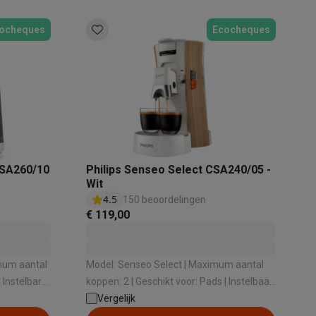
ocheques
Ecocheques
akken
Accessoires
CSA260/10
Philips Senseo Select CSA240/05 -
Wit
4.5
150 beoordelingen
€ 119,00
Model: Senseo Select | Maximum aantal
koppen: 2 | Geschikt voor: Pads | Instelbaar
r melk
koffievolume: Ja | Geschikt voor melk
Vergelijk
kels
Droogrekken
opschuimen: Nee