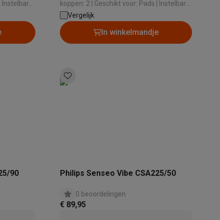
koppen: 2 | Geschikt voor: Pads | Instelbare
ffievolume:
koffiesterkte: Ja | Instelbaar koffievolume:
Vergelijk
Ja
e
In winkelmandje
alaxy Fold8
alaxy Flip8 & Fold8 (Ultra) hoesjes
lers
25/90
Philips Senseo Vibe CSA225/50
0 beoordelingen
€ 89,95