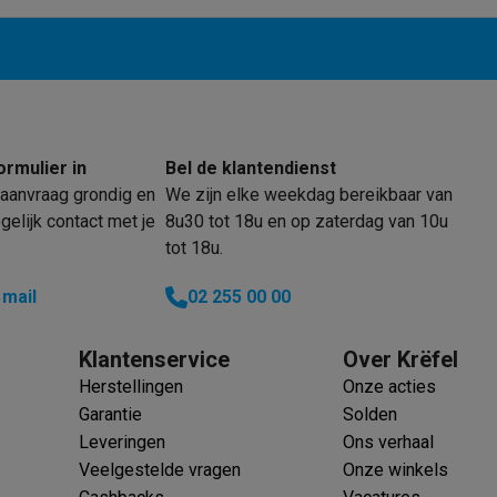
klein elektro
Solden op multimedia
Solden op TV & audio
Black Friday
lijke winkelbeleving
Niet tevreden, geld terug
ormulier in
Bel de klantendienst
aanvraag grondig en
We zijn elke weekdag bereikbaar van
ie
TV installatie
elijk contact met je
8u30 tot 18u en op zaterdag van 10u
etaling
Alma: betaal in 2 of 3 keer
Klarna: betaal binnen 30 dagen
tot 18u.
everingsuur
Zakelijke klanten
ProteKt: verzeker je toestel
Swap Pro
 kookplaat past bij jouw keuken?
Meer...
 mail
02 255 00 00
..
ituatie
Hoofdtelefoon of oortjes?
Meer...
Klantenservice
Over Krëfel
 je een elektrische step?
Hoe kies je een drone ?
Herstellingen
Onze acties
Garantie
Solden
 groot elektro
Outlet klein elektro
Outlet TV & audio
Outlet accesso
Leveringen
Ons verhaal
Veelgestelde vragen
Onze winkels