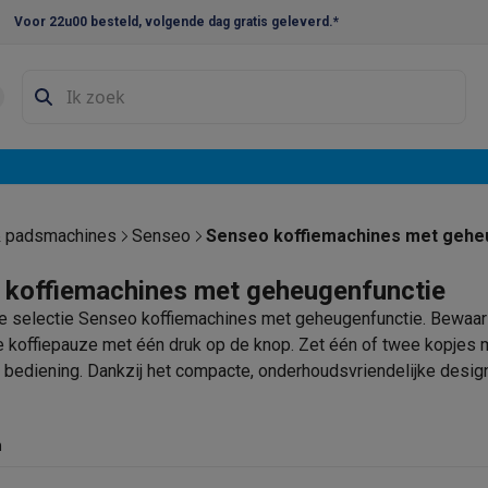
Voor 22u00 besteld, volgende dag gratis geleverd.*
en droogkast sets
Was-droogcombinaties
Tussenkaders en sok
e vaatwassers
e koelkasten
Amerikaanse koelkasten
Wijnkoelkasten
Diepvriezer
w koelkasten
Inbouw diepvriezers
Inbouw wijnkoelkasten
Inbouw
& padsmachines
Senseo
Senseo koffiemachines met gehe
kplaten
Gas kookplaten
Kookplaten met afzuiging
Pannen
Kookpot
 koffiemachines met geheugenfunctie
 selectie Senseo koffiemachines met geheugenfunctie. Bewaar j
izen
Gasfornuizen
e koffiepauze met één druk op de knop. Zet één of twee kopjes 
iemachines
bediening. Dankzij het compacte, onderhoudsvriendelijke design
erfect aansluit bij jouw smaak en routine.
ressomachines
Capsule- & padsmachines
Nespresso
Dolce Gust
machines
Juicers
Eierkokers
Yoghurtmachines
Accessoires
n
 monsieur machines
Accessoires