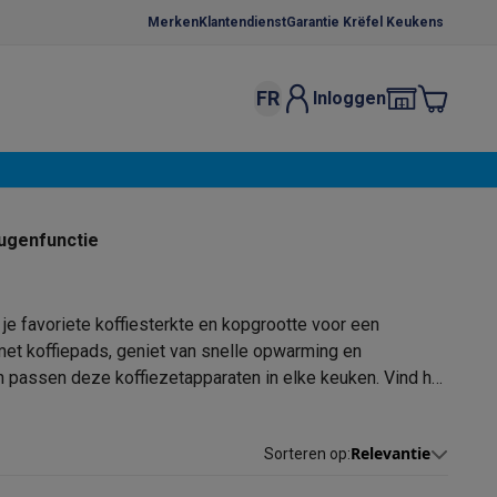
Merken
Klantendienst
Garantie Krëfel Keukens
FR
Inloggen
kels
Droogrekken
s
 microgolfovens
Inbouw wasmachines
ugenfunctie
ten
e favoriete koffiesterkte en kopgrootte voor een
met koffiepads, geniet van snelle opwarming en
 passen deze koffiezetapparaten in elke keuken. Vind het
o
Koffiezetapparaten
Koffie, capsules & pads
Accessoires
Relevantie
Sorteren op
: