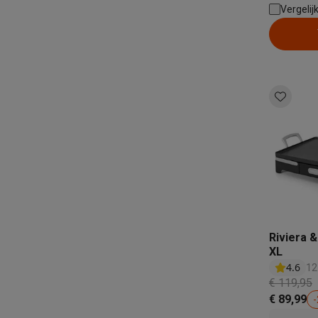
Eco initiatieven
Vergelij
Aa
Impact
Energie besparen
Recycleer je oud elektro
Info & acties
Solden
Alle soldendeals
Solden op groot elektro
Solden op 
Acties
Deals van het moment
Promoties
Cashbacks
Solden
Daarom Krëfel
Gratis levering
Laagste prijsgarantie
Persoon
Installatie aan huis
Groot elektro installatie
Inbouw installat
Betalingsmogelijkheden
Gift card
Ecocheques
Kopen op afb
Klantenservice
Herstelling van je toestel
Controleer jouw l
Groot elektro & inbouw
Vind jouw ideale wasmachine
Welke
Klein elektro
Beauty & gezondheid
Huishouden
Keuken
Meer.
Beeld & Geluid
Kies jouw ideale TV
Een speaker voor elke s
Sport & Ontspanning
Hoe kies je een smartwatch?
Hoe kies
Outlet
Riviera 
Outlet
Alle outlet deals
Outlet multimedia & telefonie
Outlet
XL
4.6
12
€ 119,95
€ 89,99
-