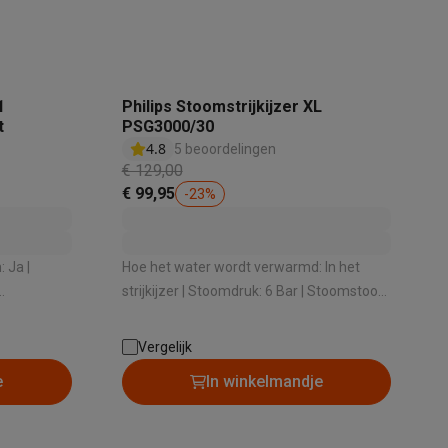
tion accessoires
1
Philips Stoomstrijkijzer XL
 accessoires
t
PSG3000/30
4.8
5 beoordelingen
€ 129,00
Racing
Smartphone gaming controllers
Accessoires
€ 99,95
-
23
%
 Ja |
Hoe het water wordt verwarmd: In het
s & GPS trackers
strijkijzer | Stoomdruk: 6 Bar | Stoomstoot:
eit vuil
350 gr/min | Inhoud: Middelgroot (van 1 L
tot 1,5 L) | Ontkalksysteem: Ja
Vergelijk
e
In winkelmandje
 personenweegschalen
Slimme elektrische tandenborstels
Babyf