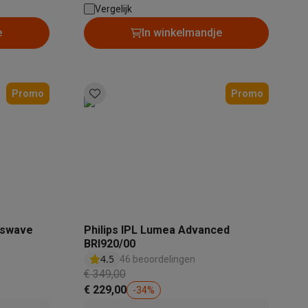
Thermostaat: Ja
Vergelijk
e
In winkelmandje
Promo
Promo
teKt
osswave
Philips IPL Lumea Advanced
ires
BRI920/00
4.5
46 beoordelingen
€ 349,00
€ 229,00
-
34
%