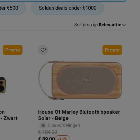
der €500
Solden deals onder €1000
Relevantie
Sorteren op
:
Promo
Promo
akken
Accessoires
on
House Of Marley Blutooth speaker
 - Zwart
Solar - Beige
0 beoordelingen
€ 104,00
kels
Droogrekken
€ 89,00
-
14
%