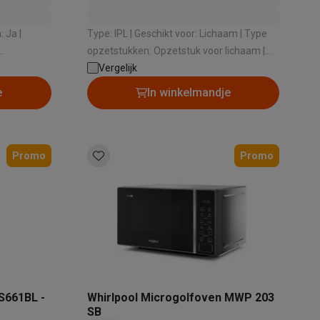
 Ja |
Type: IPL | Geschikt voor: Lichaam | Type
opzetstukken: Opzetstuk voor lichaam |
it vuil
Draadloos: Nee | App: Ja
Vergelijk
e
In winkelmandje
Promo
Promo
S661BL -
Whirlpool Microgolfoven MWP 203
SB