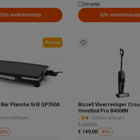
k
rdgas | Nisbreedte: 555 mm
Vergelijk
In winkelmandje
In winkelmandj
klein elektro
Solden op multimedia
Solden op TV & audio
Black Friday
lijke winkelbeleving
Niet tevreden, geld terug
Promo
ie
TV installatie
etaling
Alma: betaal in 2 of 3 keer
Klarna: betaal binnen 30 dagen
everingsuur
Zakelijke klanten
ProteKt: verzeker je toestel
Swap Pro
 kookplaat past bij jouw keuken?
Meer...
..
ituatie
Hoofdtelefoon of oortjes?
Meer...
 je een elektrische step?
Hoe kies je een drone ?
& Bar Plancha Grill QP350A
Bissell Vloerreiniger Cr
 groot elektro
Outlet klein elektro
Outlet TV & audio
Outlet accesso
Omnifind Pro B4008N
4
 beoordelingen
16 beoordelingen
€ 269,00
€ 149,00
25
%
-
45
%