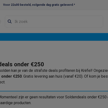
Voor 22u00 besteld, volgende dag gratis geleverd.*
en droogkast sets
Was-droogcombinaties
Tussenkaders en sok
e vaatwassers
e koelkasten
Amerikaanse koelkasten
Wijnkoelkasten
Diepvriezer
w koelkasten
Inbouw diepvriezers
Inbouw wijnkoelkasten
Inbouw
kplaten
Gas kookplaten
Kookplaten met afzuiging
Pannen
Kookpot
deals onder €250
solden kan je van de strafste deals profiteren bij Krëfel! Ongez
izen
Gasfornuizen
 onder €250
. Gratis levering aan huis (vanaf €20). Of kom je bes
iemachines
ect
.
ressomachines
Capsule- & padsmachines
Nespresso
Dolce Gust
machines
Juicers
Eierkokers
Yoghurtmachines
Accessoires
omenteel zijn er geen resultaten voor Soldendeals onder €250 
 monsieur machines
Accessoires
kaardige producten.