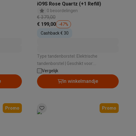
iO9S Rose Quartz (+1 Refill)
0 beoordelingen
€ 379,00
€ 199,00
-
47
%
alaxy Fold8
Cashback € 30
alaxy Flip8 & Fold8 (Ultra) hoesjes
e
Type tandenborstel: Elektrische
tandenborstel | Geschikt voor:
Volwassenen | Aantal poetsstanden: 7 |
Vergelijk
einiging ,
Type poetsstanden: Dagelijkse reiniging ,
e
In winkelmandje
Gevoelige
Gevoelige tanden , Tandvleesverzorging ,
|
Intense reiniging , Whitening , Extra
gevoelige tanden , Tongreiniging |
lers
Poetsdruksensor: Ja
Promo
Promo