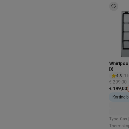
Ecocheques
Info ecocheques
Alle eco producten
Alle eco promoties
Refurbished
Refurbished smartphones
Refurbished tablets
Refurbished
Huishouden
Wasmachines met ecocheques
Droogkasten met ecoche
Kleine keukentoestellen
Kleine keukentoestellen met ecocheques
Koffiemachines
Grote keukentoestellen
Whirlpoo
Vaatwassers met ecocheques
Koelkasten met ecocheque
IX
Airco
4.8
1 
Airco's met ecocheques
€ 299,00
TV & audio
€ 199,00
TV met ecocheques
Bluetooth speakers met ecocheques
Korting 
Multimedia & telefonie
inbouwto
Smartphones met ecocheques
Tablets met ecocheques
La
Transport
Type: Gas | Aantal kookzones: 4 |
Elektrische steps met ecocheques
Thermokopp