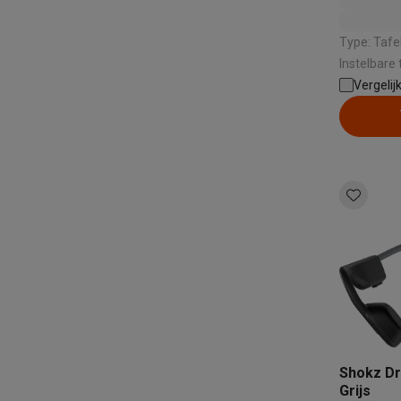
Type: Tafelgrill | Vermoge
Instelbare 
aanbaklaag
Vergelij
vaatwasser
Shokz Dr
Grijs