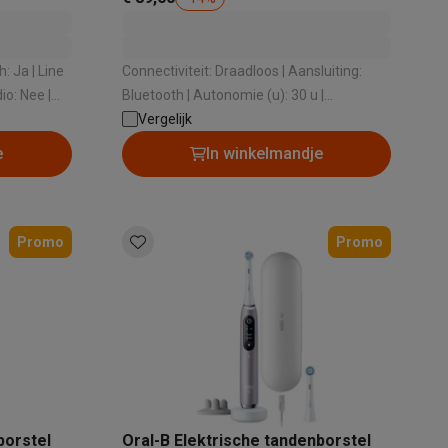
Connectiviteit: Draadloos | Aansluiting:
io: Nee |
Bluetooth | Autonomie (u): 30 u |
Vermogen (W): 10 W | Type: Bluetooth
Vergelijk
speaker
e
In winkelmandje
Thermometers
Accessoires
Promo
Promo
borstel
Oral-B Elektrische tandenborstel