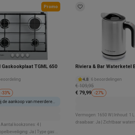
Promo
 laptops
BuyBack
ques
Stofzuigers met ecocheques
Strijkijzers met ecocheques
Ste
 met ecocheques
Bruiswatertoestellen met ecocheques
Waterfilt
l Gaskookplaat TGML 650
Riviera & Bar Waterketel
s
Diepvriezers met ecocheques
Ovens met ecocheques
Fornuiz
4.8
beoordeling
6 beoordelingen
€ 109,95
€ 79,99
-
33
%
-
27
%
Koptelefoons met ecocheques
Oortjes met ecocheques
Platensp
bij de aankoop van meerdere
estellen
ptops met ecocheques
Monitors met ecocheques
Powerbanks m
Vermogen: 1650 W | Inhoud: 1 L 
draaibaar: Ja | Zichtbaar water
| Controlelampje: Ja
elbeveiliging: Ja | Type gas: