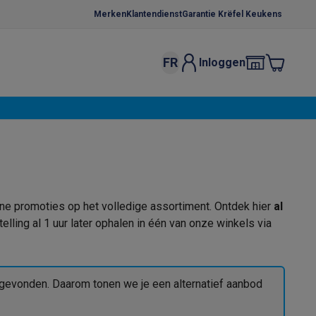
Merken
Klantendienst
Garantie Krëfel Keukens
FR
Inloggen
kels
Droogrekken
s
 microgolfovens
Inbouw wasmachines
ten
iene promoties op het volledige assortiment. Ontdek hier
al
telling al 1 uur later ophalen in één van onze winkels via
o
Koffiezetapparaten
Koffie, capsules & pads
Accessoires
gevonden. Daarom tonen we je een alternatief aanbod