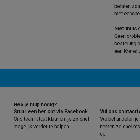
Ecocheques
betalen zoa
Info ecocheques
Alle eco producten
Alle eco promoties
met ecoche
Refurbished
Refurbished smartphones
Refurbished tablets
Refurbished
Niet thuis
Huishouden
Geen proble
Wasmachines met ecocheques
Droogkasten met ecoche
bestelling 
Kleine keukentoestellen
een Krëfel 
Kleine keukentoestellen met ecocheques
Koffiemachines
Grote keukentoestellen
Vaatwassers met ecocheques
Koelkasten met ecocheque
Airco
Airco's met ecocheques
TV & audio
TV met ecocheques
Bluetooth speakers met ecocheques
Heb je hulp nodig?
Multimedia & telefonie
Stuur een bericht via Facebook
Vul ons contactf
Smartphones met ecocheques
Tablets met ecocheques
La
Ons team staat klaar om je zo snel
We behandelen je 
Transport
mogelijk verder te helpen.
nemen zo snel mog
Elektrische steps met ecocheques
op.