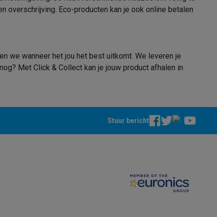
n overschrijving. Eco-producten kan je ook online betalen
en we wanneer het jou het best uitkomt. We leveren je
elstofzuigers met ecocheques
Sledestofzuigers met ecochequ
og? Met Click & Collect kan je jouw product afhalen in
erkannen
Keukenaccessoires met ecocheques
en met ecocheques
Dampkappen met ecocheques
Kookplaten me
Stuur bericht
elers met ecocheques
et ecocheques
Inkt en papier met ecocheques