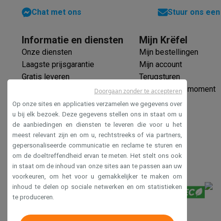
Eco initiatieven
Chat met ons
Stuur ons een
Impact
Energie besparen
Recycleer je oud elektro
Info & acties
Solden
Alle soldendeals
Solden op groot elektro
Solden op 
Informatie en diensten
Mijn Krëfel
Acties
Deals van het moment
Promoties
Cashbacks
Solden
Onze diensten
Mijn bestellingen
Daarom Krëfel
Gratis levering
Laagste prijsgarantie
Persoon
Laagste prijsgarantie
Mijn account
Installatie aan huis
Groot elektro installatie
Inbouw installat
Gratis leveren
Terugsturen
Betalingsmogelijkheden
Gift card
Ecocheques
Kopen op afb
Verlengde garantie
Mijn leveringsmoment
Doorgaan zonder te accepteren
Klantenservice
Herstelling van je toestel
Controleer jouw l
Ecocheques
Op onze sites en applicaties verzamelen we gegevens over
Groot elektro & inbouw
Vind jouw ideale wasmachine
Welke
Veilig betalen
u bij elk bezoek. Deze gegevens stellen ons in staat om u
Klein elektro
Beauty & gezondheid
Huishouden
Keuken
Meer.
de aanbiedingen en diensten te leveren die voor u het
Toegankelijkheidsverklaring
meest relevant zijn en om u, rechtstreeks of via partners,
Beeld & Geluid
Kies jouw ideale TV
Een speaker voor elke s
gepersonaliseerde communicatie en reclame te sturen en
Sport & Ontspanning
Hoe kies je een smartwatch?
Hoe kies
om de doeltreffendheid ervan te meten. Het stelt ons ook
Outlet
in staat om de inhoud van onze sites aan te passen aan uw
Outlet
Alle outlet deals
Outlet multimedia & telefonie
Outlet
voorkeuren, om het voor u gemakkelijker te maken om
inhoud te delen op sociale netwerken en om statistieken
te produceren.