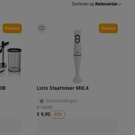
Relevantie
Sorteren op
:
Promo
Promo
akken
Accessoires
90B
Listo Staafmixer MXL4
0 beoordelingen
€ 14,95
€ 9,95
-
33
%
kels
Droogrekken