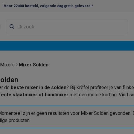
Voor 22u00 besteld, volgende dag gratis geleverd.*
en droogkast sets
Was-droogcombinaties
Tussenkaders en sok
e vaatwassers
e koelkasten
Amerikaanse koelkasten
Wijnkoelkasten
Diepvriezer
w koelkasten
Inbouw diepvriezers
Inbouw wijnkoelkasten
Inbouw
Mixers
Mixer Solden
kplaten
Gas kookplaten
Kookplaten met afzuiging
Pannen
Kookpot
Solden
ar de
beste mixer in de solden
? Bij Krëfel profiteer je van fli
izen
Gasfornuizen
fecte staafmixer of handmixer
met een mooie korting. Vind sne
iemachines
ressomachines
Capsule- & padsmachines
Nespresso
Dolce Gust
omenteel zijn er geen resultaten voor Mixer Solden gevonden. D
machines
Juicers
Eierkokers
Yoghurtmachines
Accessoires
dige producten.
 monsieur machines
Accessoires