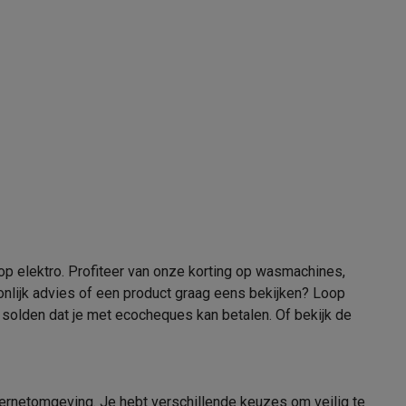
tion accessoires
 accessoires
Racing
Smartphone gaming controllers
Accessoires
s & GPS trackers
en op elektro. Profiteer van onze korting op wasmachines,
onlijk advies of een product graag eens bekijken? Loop
solden dat je met ecocheques kan betalen
. Of bekijk de
 personenweegschalen
Slimme elektrische tandenborstels
Babyf
internetomgeving. Je hebt verschillende keuzes om veilig te