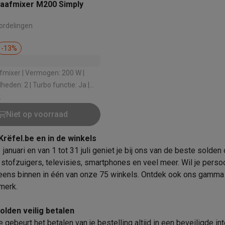
oftware
aafmixer M200 Simply
n
Muismatten
Overige accessoires
ordelingen
on controllers
Playstation headsets
Playstation VR-brillen
Playsta
-
13
%
do Switch controllers
Nintendo Switch headsets
Nintendo Switch
cessoires
rmogen: 200 W |
ing muizen
Gaming toetsenborden
PC gaming controllers
Turbo functie: Ja |
stoelen
Gaming desks
Gaming TV
Gaming monitors
VR brillen
Sim 
 0.6 L
k
Niet op voorraad
ders
che steps accessoires
GPS accessoires
Krëfel.be en in de winkels
men
Bewegingsdetectoren
Slimme deurbellen
Rookmelders
AirTag
 januari en van 1 tot 31 juli geniet je bij ons van de beste sold
 stofzuigers, televisies, smartphones en veel meer. Wil je perso
Voice assistant
Weerstations
eens binnen in één van onze 75 winkels. Ontdek ook ons
gamma 
r
Apple TV
Batterijen & opladers
Stekkers & adapters
 merk
.
spressomachines
Slimme ovens
Slimme keukenrobots
roogkasten
Slimme luchtbehandeling
Slimme stofzuigers
Slimme
olden veilig betalen
e gebeurt het betalen van je bestelling altijd in een beveiligde 