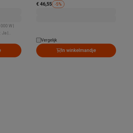
€ 46,55
-
5
%
alaxy Fold8
 Ja |
Vergelijk
alaxy Flip8 & Fold8 (Ultra) hoesjes
e
In winkelmandje
lers