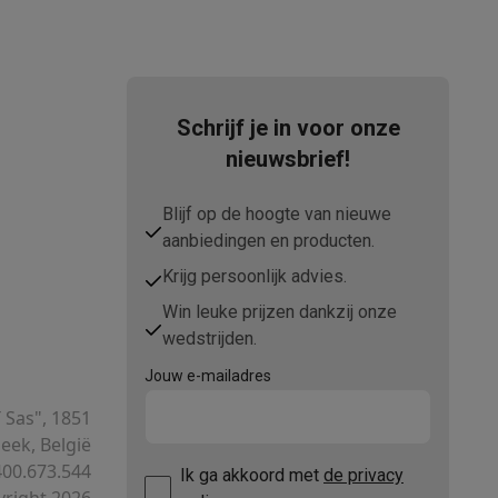
Schrijf je in voor onze
nieuwsbrief!
Blijf op de hoogte van nieuwe
teKt
aanbiedingen en producten.
Krijg persoonlijk advies.
Win leuke prijzen dankzij onze
wedstrijden.
Jouw e-mailadres
ires
T Sas", 1851
ek, België
00.673.544
Ik ga akkoord met
de privacy