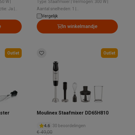
Type: Staafmixer | Vermogen: 300 W |
Aantal snelheden: 1 |
Vaatwasserbestendig: Ja |
Vergelijk
Afneembarevoet: Ja
e
In winkelmandje
Outlet
Outlet
Thermometers
Accessoires
ster
Moulinex Staafmixer DD65H810
4.6
30 beoordelingen
€ 49,00