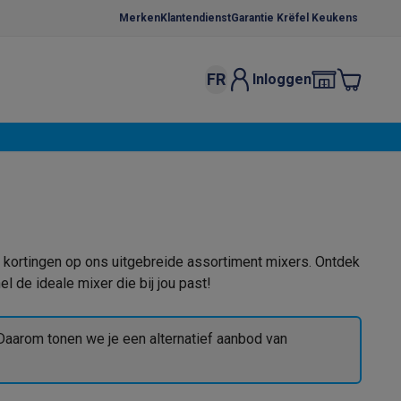
Merken
Klantendienst
Garantie Krëfel Keukens
FR
Inloggen
kels
Droogrekken
s
 microgolfovens
Inbouw wasmachines
ten
nke kortingen op ons uitgebreide assortiment mixers. Ontdek
l de ideale mixer die bij jou past!
o
Koffiezetapparaten
Koffie, capsules & pads
Accessoires
aarom tonen we je een alternatief aanbod van