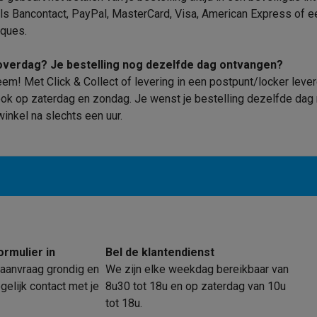
ls Bancontact, PayPal, MasterCard, Visa, American Express of ee
ques.
 laptops
BuyBack
 overdag? Je bestelling nog dezelfde dag ontvangen?
em! Met Click & Collect of levering in een postpunt/locker lever
ques
Stofzuigers met ecocheques
Strijkijzers met ecocheques
Ste
ook op zaterdag en zondag. Je wenst je bestelling dezelfde dag n
winkel na slechts een uur.
 met ecocheques
Bruiswatertoestellen met ecocheques
Waterfilt
s
Diepvriezers met ecocheques
Ovens met ecocheques
Fornuiz
Koptelefoons met ecocheques
Oortjes met ecocheques
Platensp
ormulier in
Bel de klantendienst
ptops met ecocheques
Monitors met ecocheques
Powerbanks m
aanvraag grondig en
We zijn elke weekdag bereikbaar van
elijk contact met je
8u30 tot 18u en op zaterdag van 10u
tot 18u.