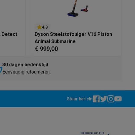
4.8
2 Detect
Dyson Steelstofzuiger V16 Piston
D
Animal Submarine
A
€ 999,00
€
30 dagen bedenktijd
teKt
Eenvoudig retourneren.
Stuur bericht
ires