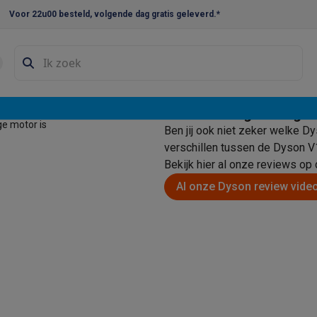
Voor 22u00 besteld, volgende dag gratis geleverd.*
en droogkast sets
Was-droogcombinaties
Tussenkaders en sok
e vaatwassers
iger om het
Steelstofzuigers uitget
e koelkasten
Amerikaanse koelkasten
Wijnkoelkasten
Diepvriezer
ge motor is
Ben jij ook niet zeker welke D
w koelkasten
Inbouw diepvriezers
Inbouw wijnkoelkasten
Inbouw
verschillen tussen de Dyson V1
Bekijk hier al onze reviews op
kplaten
Gas kookplaten
Kookplaten met afzuiging
Pannen
Kookpot
Al onze Dyson review video
izen
Gasfornuizen
iemachines
ressomachines
Capsule- & padsmachines
Nespresso
Dolce Gust
machines
Juicers
Eierkokers
Yoghurtmachines
Accessoires
 monsieur machines
Accessoires