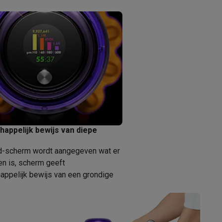
alaxy Fold8
alaxy Flip8 & Fold8 (Ultra) hoesjes
appelijk bewijs van diepe
cd-scherm wordt aangegeven wat er
n is, scherm geeft
lers
ppelijk bewijs van een grondige