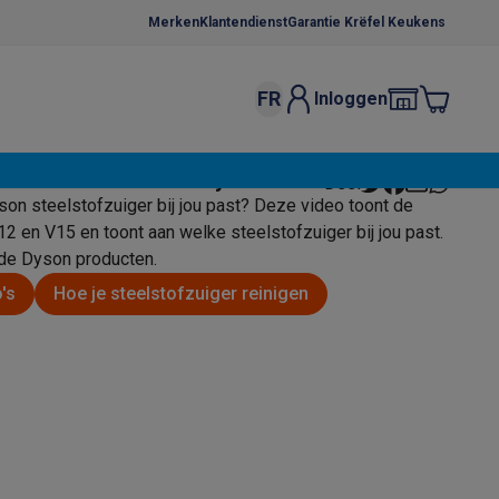
Merken
Klantendienst
Garantie Krëfel Keukens
FR
Inloggen
kels
Droogrekken
est: verschil tussen Dyson V12 en V15
Deel
s
yson steelstofzuiger bij jou past? Deze video toont de
 microgolfovens
Inbouw wasmachines
2 en V15 en toont aan welke steelstofzuiger bij jou past.
 de Dyson producten.
ten
's
Hoe je steelstofzuiger reinigen
o
Koffiezetapparaten
Koffie, capsules & pads
Accessoires