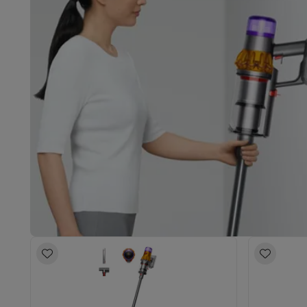
Eco producten
Ecocheques
Info ecocheques
Alle eco producten
Alle eco promoties
Refurbished
Refurbished smartphones
Refurbished tablets
Refurbished
Huishouden
Wasmachines met ecocheques
Droogkasten met ecoche
Kleine keukentoestellen
Kleine keukentoestellen met ecocheques
Koffiemachines
Grote keukentoestellen
Vaatwassers met ecocheques
Koelkasten met ecocheque
Airco
Airco's met ecocheques
TV & audio
TV met ecocheques
Bluetooth speakers met ecocheques
Multimedia & telefonie
Smartphones met ecocheques
Tablets met ecocheques
La
Transport