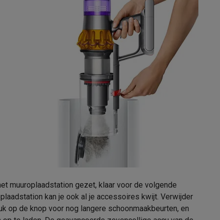
tion accessoires
 accessoires
Racing
Smartphone gaming controllers
Accessoires
s & GPS trackers
et muuroplaadstation gezet, klaar voor de volgende
laadstation kan je ook al je accessoires kwijt. Verwijder
uk op de knop voor nog langere schoonmaakbeurten, en
 personenweegschalen
Slimme elektrische tandenborstels
Babyf