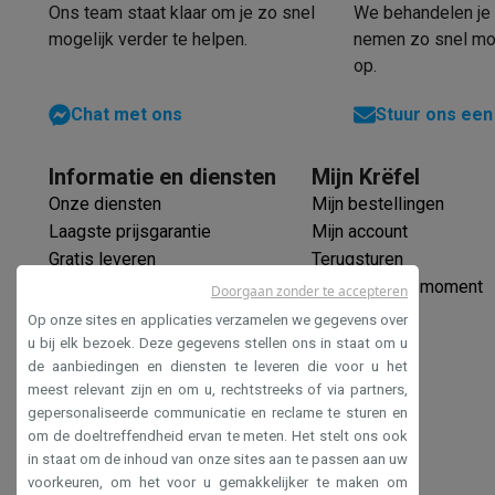
Ons team staat klaar om je zo snel
We behandelen je 
mogelijk verder te helpen.
nemen zo snel mog
op.
Chat met ons
Stuur ons een
Informatie en diensten
Mijn Krëfel
Onze diensten
Mijn bestellingen
Laagste prijsgarantie
Mijn account
Gratis leveren
Terugsturen
Verlengde garantie
Mijn leveringsmoment
Doorgaan zonder te accepteren
Ecocheques
Op onze sites en applicaties verzamelen we gegevens over
Veilig betalen
u bij elk bezoek. Deze gegevens stellen ons in staat om u
de aanbiedingen en diensten te leveren die voor u het
Toegankelijkheidsverklaring
meest relevant zijn en om u, rechtstreeks of via partners,
gepersonaliseerde communicatie en reclame te sturen en
om de doeltreffendheid ervan te meten. Het stelt ons ook
in staat om de inhoud van onze sites aan te passen aan uw
voorkeuren, om het voor u gemakkelijker te maken om