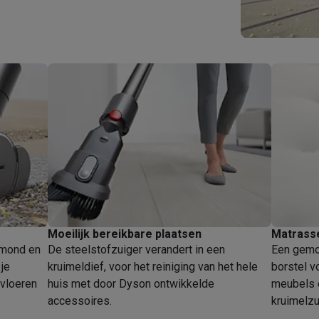
Huisdierverzorging
GPS trackers dieren
tels
Multistylers
Krulspelden
terflossers
groomers
Tondeuses
Scheerkoppen
Accessoires
etverzorging
Accessoires
massage
Massage guns
rostimulatie apparaten
Bloedcirculatie apparaten
Infraroodlampen
sols
Luchtbevochtigers
g TV
TCL TV
TV steunen
Beamers
diastreamers
DVD & Blu-Ray spelers
Moeilijk bereikbare plaatsen
Matrass
efoons
Oortjes
Draadloze oortjes
Sportoortjes
gmond en
De steelstofzuiger verandert in een
Een gemot
ty speakers
je
kruimeldief, voor het reiniging van het hele
borstel v
s
 vloeren
huis met door Dyson ontwikkelde
meubels e
accessoires.
kruimelzu
pelers
Audio accessoires