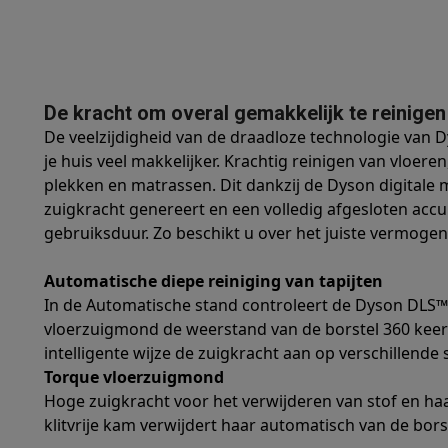
Robots & mixers
Keukenmachines
Keukenrobots
Mixers
Bl
Koken & stomen
Multicookers
Rijst- en stoomkokers
Water
Fun cooking
Gourmet toestellen
Fondue
Raclette
TeppanYak
Barbecues
Elektrische barbecues
Houtskoolbarbecues
Gas
Koude dranken
Juicers
Bruiswatermachines
Waterfilterkan
De kracht om overal gemakkelijk te reinigen
Kookgerei
Pannen
Kookpotten
Keukenweegschalen
Vacuüm
De veelzijdigheid van de draadloze technologie van 
Desserts
Wafelijzers
Ijsmachines
Pannenkoekenmakers
Di
je huis veel makkelijker. Krachtig reinigen van vloeren
Smart garden
Binnentuin
Kruiden
Compost machines
Access
plekken en matrassen. Dit dankzij de Dyson digitale
Huishouden & airco
zuigkracht genereert en een volledig afgesloten accu
Stofzuigen
Stofzuigers
Robotstofzuigers
Steelstofzuigers
gebruiksduur. Zo beschikt u over het juiste vermoge
Robots
Robotstofzuigers
Dweilrobots
Robotmaaiers
Zwemb
Schoonmaken
Vloerreinigers
Stoomreinigers
Tapijtreinigers
Automatische diepe reiniging van tapijten
Strijken
Stoomgenerators
Strijkijzers
Kledingstomers
Actiev
In de Automatische stand controleert de Dyson DLS™
Naaien
Naaimachines
Accessoires
vloerzuigmond de weerstand van de borstel 360 keer
intelligente wijze de zuigkracht aan op verschillende
Verkoelen
Mobiele airco’s
Aircoolers
Ventilators
Accessoir
Torque vloerzuigmond
Luchtbehandeling
Luchtreinigers
Luchtbevochtigers
Luchto
Hoge zuigkracht voor het verwijderen van stof en haa
Verwarmen
Elektrische verwarming
Elektrische dekens
klitvrije kam verwijdert haar automatisch van de bors
Wassen & drogen
Wasmachines
Droogkasten
Wasmachine 