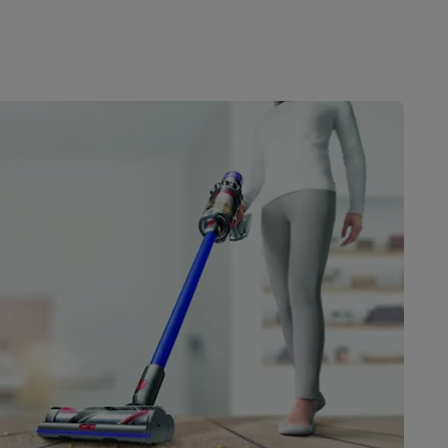
akken
Accessoires
kels
Droogrekken