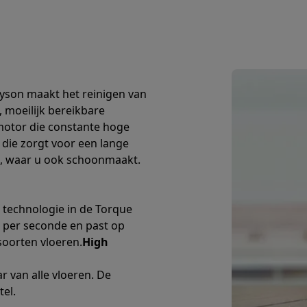
enders
Soepmakers
Hakmolens
Accessoires
kokers
Kookrobots
Pastamachines
Opzetkookplaten
Accessoires
i
Pizzamakers
Accessoires
barbecues
Accessoires
nen
Waterfilterpatronen
Ijsblokjesmachines
toestellen
Keukengerei & gadgets
Dyson maakt het reinigen van
verse desserten
, moeilijk bereikbare
oires
 motor die constante hoge
 die zorgt voor een lange
Sledestofzuigers
Handstofzuigers
Bouwstofzuigers
Stofzuigerz
n, waar u ook schoonmaakt.
adrobots
Robot ramenwassers
Hogedrukreinigers
Ruitenwassers
Dweilsystemen
Accessoires
e strijkplanken
Strijkplanken
Accessoires
 technologie in de Torque
 per seconde en past op
 soorten vloeren.
High
es
ntvochtigers
Weerstations
r van alle vloeren. De
tel.
en droogkast sets
Was-droogcombinaties
Tussenkaders en sok