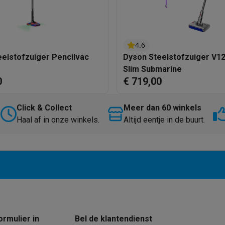
4.6
klein elektro
Solden op multimedia
Solden op TV & audio
elstofzuiger Pencilvac
Dyson Steelstofzuiger V1
Black Friday
Slim Submarine
lijke winkelbeleving
Niet tevreden, geld terug
0
€ 719,00
ie
TV installatie
etaling
Alma: betaal in 2 of 3 keer
Klarna: betaal binnen 30 dagen
Click & Collect
Meer dan 60 winkels
everingsuur
Zakelijke klanten
ProteKt: verzeker je toestel
Swap Pro
Haal af in onze winkels.
Altijd eentje in de buurt.
 kookplaat past bij jouw keuken?
Meer...
..
ituatie
Hoofdtelefoon of oortjes?
Meer...
 je een elektrische step?
Hoe kies je een drone ?
 groot elektro
Outlet klein elektro
Outlet TV & audio
Outlet accesso
ormulier in
Bel de klantendienst