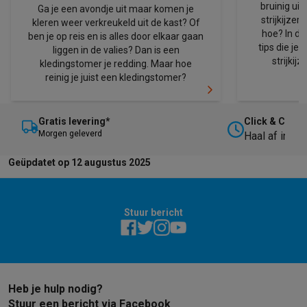
bruinig uit
Ga je een avondje uit maar komen je
strijkijzer
kleren weer verkreukeld uit de kast? Of
hoe? In dit
ben je op reis en is alles door elkaar gaan
tips die je
liggen in de valies? Dan is een
strijkij
kledingstomer je redding. Maar hoe
reinig je juist een kledingstomer?
Gratis levering*
Click & Collec
M
orgen geleverd
Haal af in on
Geüpdatet op 12 augustus 2025
Stuur bericht
Heb je hulp nodig?
Stuur een bericht via Facebook