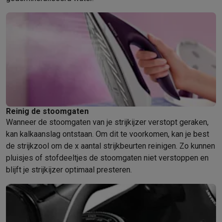
Refurbished
Refurbished smartphones
Refurbished tablets
Refurbished lap
Huishouden
Wasmachines met ecocheques
Droogkasten met ecocheques
Kleine keukentoestellen
Kleine keukentoestellen met ecocheques
Koffiemachines met
Grote keukentoestellen
Vaatwassers met ecocheques
Koelkasten met ecocheques
Die
Airco
Airco's met ecocheques
Reinig de stoomgaten
TV & audio
Wanneer de stoomgaten van je strijkijzer verstopt geraken,
kan kalkaanslag ontstaan. Om dit te voorkomen, kan je best
TV met ecocheques
Bluetooth speakers met ecocheques
Kopt
de strijkzool om de x aantal strijkbeurten reinigen. Zo kunnen
Multimedia & telefonie
pluisjes of stofdeeltjes de stoomgaten niet verstoppen en
Smartphones met ecocheques
Tablets met ecocheques
Laptop
blijft je strijkijzer optimaal presteren.
Transport
Elektrische steps met ecocheques
Eco initiatieven
Impact
Energie besparen
Recycleer je oud elektro
Info & acties