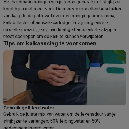
Gaming
Het handmatig reinigen van je stoomgenerator of strijkijzer,
PlayStation
PlayStation 5
PS5 games
PS4 games
Playstation co
komt bijna niet meer voor. De meeste modellen beschikken
Nintendo
Nintendo Switch 2
Nintendo Switch games
Nintendo Sw
vandaag de dag oftewel over een reinigingsprogramma,
Xbox
Xbox games
Xbox controllers
Xbox headsets
Xbox access
kalkcollector of antikalk-cartridge. Er zijn nog enkele
PC gaming
Gaming laptops
Gaming PC
Gaming monitors
Gaming
modellen waarbij je op handmatige basis enkele stappen
moet doorlopen om de kalk te kunnen verwijderen.
Gaming setup
Gaming headsets
Gaming microfoons
Gamingstoe
Tips om kalkaanslag te voorkomen
Smart home & devices
Smartwatches
Smartwatches
Activity Trackers
Bandjes
Opladers
Mobiliteit
Elektrische steps
Dashcams
GPS
Coyote
Elektrische 
Veiligheid & bescherming
Bewakingscamera's
Alarmsystemen
B
Contactloos betalen
Betaalterminals
Accessoires SumUp
Omgeving & comfort
Verlichting
Plug & play zonnepanelen
Voice
Entertainment
Smart TV
Smart speakers
Google TV Streamer
App
Keuken
Slimme koelkasten
Slimme vaatwassers
Slimme espre
Huishouden & gezondheid
Slimme wasmachines
Slimme droog
Gebruik gefilterd water
Eco producten
Gebruik de juiste mix van water om de levensduur van je
Ecocheques
strijkijzer te verlengen: 50% leidingwater en 50%
Info ecocheques
Alle eco producten
Alle eco promoties
gedemineraliseerd water.