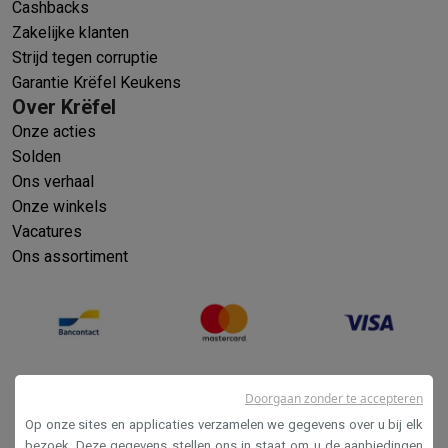
Cashbacks
Zakelijke klanten
Strijd tegen corruptie
Garantie Krëfel Keukens
Over Krëfel
Onze acties
Solden
Ons verhaal
Onze winkels
Vacatures
Ons assortiment
Doorgaan zonder te accepteren
Op onze sites en applicaties verzamelen we gegevens over u bij elk
bezoek. Deze gegevens stellen ons in staat om u de aanbiedingen