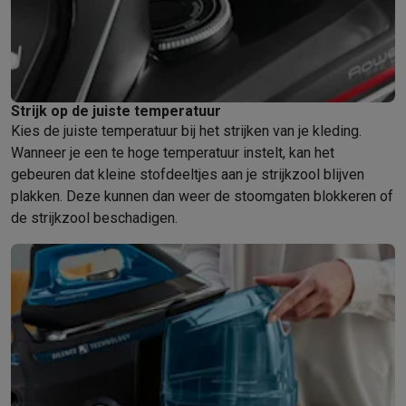
Solden
Alle soldendeals
Solden op groot elektro
Solden op klein
Acties
Deals van het moment
Promoties
Cashbacks
Solden
Black
Daarom Krëfel
Gratis levering
Laagste prijsgarantie
Persoonlijke
Installatie aan huis
Groot elektro installatie
Inbouw installatie
TV 
Betalingsmogelijkheden
Gift card
Ecocheques
Kopen op afbetal
Strijk op de juiste temperatuur
Kies de juiste temperatuur bij het strijken van je kleding.
Klantenservice
Herstelling van je toestel
Controleer jouw leveri
Wanneer je een te hoge temperatuur instelt, kan het
Groot elektro & inbouw
Vind jouw ideale wasmachine
Welke kook
gebeuren dat kleine stofdeeltjes aan je strijkzool blijven
Klein elektro
Beauty & gezondheid
Huishouden
Keuken
Meer...
plakken. Deze kunnen dan weer de stoomgaten blokkeren of
Beeld & Geluid
Kies jouw ideale TV
Een speaker voor elke situa
de strijkzool beschadigen.
Sport & Ontspanning
Hoe kies je een smartwatch?
Hoe kies je 
Outlet
Outlet
Alle outlet deals
Outlet multimedia & telefonie
Outlet groo