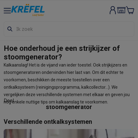
Groot elektro & inbouw
Wassen & drogen
Wasmachines
Droogkasten
Wasmachine en d
Vaatwassers
Vaatwassers
Inbouw vaatwassers
Vrijstaande va
Koelen & vriezen
Koelkasten
Inbouw koelkasten
Vrijstaande ko
Inbouwtoestellen
Inbouw vaatwassers
Inbouw ovens
Inbouw ko
Hoe onderhoud je een strijkijzer of
Ovens & microgolfovens
Ovens
Microgolfovens
stoomgenerator?
Kookplaten
Kookplaten
Inductiekookplaten
Keramische kookpla
Kalkaanslag! Het is de vijand van ieder toestel. Ook strijkijzers en
Dampkappen
Dampkappen
stoomgeneratoren ondervinden hier last van. Om dit echter te
Fornuizen
Fornuizen
Gemengde fornuizen
Elektrische fornuizen
voorkomen, beschikken de meeste toestellen over een
Kleine inbouwtoestellen
Warmhoudlades
Espresso- & koffiema
ontkalksysteem (reinigingsprogramma, kalkcollector...). We
Kleine keukenapparaten
vergelijken deze verschillende systemen met elkaar en geven jou
Koffie
Koffiemachines
Volautomatische koffiemachines
Espress
Hoe onderhoud en gebruik je je
Deel
nog enkele nuttige tips om kalkaanslag te voorkomen.
Ontbijt
Waterkokers
Broodroosters
Broodbakmachines
Snijmach
stoomgenerator
Frituren & grillen
Airfryers
Friteuses
Grills
TeppanYaki
Croque mon
Verschillende ontkalksystemen
Robots & mixers
Keukenmachines
Keukenrobots
Mixers
Blende
Koken & stomen
Multicookers
Rijst- en stoomkokers
Waterkoke
Fun cooking
Gourmet toestellen
Fondue
Raclette
TeppanYaki
Piz