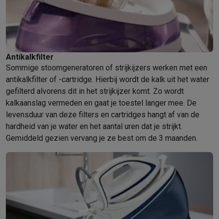
Mondhygiëne
Elektrische tandenborstels
Opzetborstels
Waterf
Scheren
Elektrische scheerapparaten
Baardtrimmers
Multigroo
Lichaamsontharing
IPL ontharing
Epilators
Ladyshaves
Beauty
Gelaatsverzorging
LED Maskers
Spiegels
Hand & voetve
Antikalkfilter
Massage
Voetmassage
Massagestoelen
Nek & schoudermass
Sommige stoomgeneratoren of strijkijzers werken met een
Gezondheid
Personenweegschalen
Bloeddrukmeters
Elektrosti
antikalkfilter of -cartridge. Hierbij wordt de kalk uit het water
Voor de baby
Babyfoons
Borstkolven
Flessenwarmers
Aerosols
gefilterd alvorens dit in het strijkijzer komt. Zo wordt
TV, audio & foto
kalkaanslag vermeden en gaat je toestel langer mee. De
TV & beamers
TV
TV's met soundbar
2026 TV
LG TV
Samsung TV
levensduur van deze filters en cartridges hangt af van de
Randapparatuur TV
Soundbars
Home cinema
Versterkers
Medias
hardheid van je water en het aantal uren dat je strijkt.
Hoofdtelefoons & oortjes
Koptelefoons
Draadloze koptelefoo
Gemiddeld gezien vervang je ze best om de 3 maanden.
Speakers
Speakers
Bluetooth speakers
Smart speakers
Party s
Muziek in huis
Radio's & wekkers
Platenspelers
Hifi-ketens
Navigatie
Dashcams
GPS
Coyote
GPS accessoires
TV & audio accessoires
Steunen
Kabels
Draagbare mediaspele
Fototoestellen
Digitale camera's
Instant camera's
Canon camera'
Video
GoPro
Action cams
Drones
Camcorder