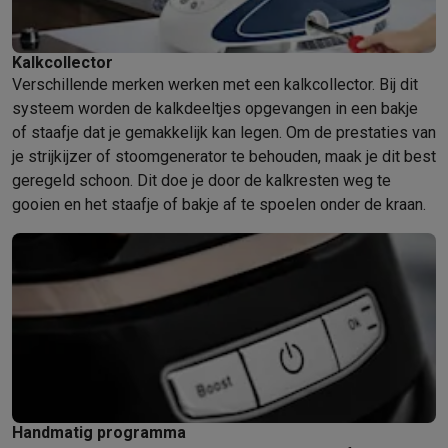
Foto accessoires
Cameratassen
Flitsers & filters
SD-kaarten
Sta
Telefonie & smartwatches
GSM's
Smartphones
Apple iPhone
Samsung smartphones
GSM’s
Kalkcollector
Refurbished
Refurbished smartphones
BuyBack
Verschillende merken werken met een kalkcollector. Bij dit
GSM bescherming
iPhone hoesjes
Samsung hoesjes
Alle hoesj
systeem worden de kalkdeeltjes opgevangen in een bakje
Smartwatches
Smartwatches
Activity Trackers
Bandjes
Opladers
of staafje dat je gemakkelijk kan legen. Om de prestaties van
GSM opladers
Opladers en kabels
Draadloze opladers
USB-C k
je strijkijzer of stoomgenerator te behouden, maak je dit best
GSM accessoires
AirTags & GPS trackers
Draadloze oortjes
GS
geregeld schoon. Dit doe je door de kalkresten weg te
Vaste telefoons
Vaste telefoons
Walkie talkies
Babyfoons
gooien en het staafje of bakje af te spoelen onder de kraan.
Computers & tablets
Computers
Laptops
Gaming laptops
Apple MacBook
Windows la
Randapparatuur IT
Muizen
Toetsenborden
Webcams
PC speaker
Tablets & e-readers
Tablets
Apple iPad
Samsung Galaxy Tab
Tab
Printen
Printers
Inktpatronen & papier
Cricut
Netwerk & wifi
Routers & access points
Powerline & Wi-Fi adap
Geheugen & opslag
Externe harde schijven
SSD
USB-sticks
SD-k
Software
Windows & Microsoft Office
Anti-Virus
Overige softwa
Toebehoren IT
Opladers & kabels
Tassen & sleeves
Steunen
Mu
Handmatig programma