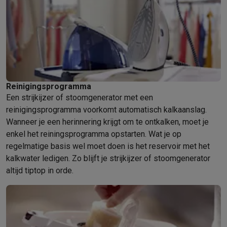
Barbecues
Elektrische barbecues
Houtskoolbarbecues
Gasbarb
Koude dranken
Juicers
Bruiswatermachines
Waterfilterkannen
Wa
Kookgerei
Pannen
Kookpotten
Keukenweegschalen
Vacuümtoest
Desserts
Wafelijzers
Ijsmachines
Pannenkoekenmakers
Divers
Smart garden
Binnentuin
Kruiden
Compost machines
Accessoire
Huishouden & airco
Reinigingsprogramma
Stofzuigen
Stofzuigers
Robotstofzuigers
Steelstofzuigers
Sled
Een strijkijzer of stoomgenerator met een
Robots
Robotstofzuigers
Dweilrobots
Robotmaaiers
Zwembadr
reinigingsprogramma voorkomt automatisch kalkaanslag.
Schoonmaken
Vloerreinigers
Stoomreinigers
Tapijtreinigers
Hoge
Wanneer je een herinnering krijgt om te ontkalken, moet je
Strijken
Stoomgenerators
Strijkijzers
Kledingstomers
Actieve str
enkel het reiningsprogramma opstarten. Wat je op
Naaien
Naaimachines
Accessoires
regelmatige basis wel moet doen is het reservoir met het
Verkoelen
Mobiele airco’s
Aircoolers
Ventilators
Accessoires
kalkwater ledigen. Zo blijft je strijkijzer of stoomgenerator
Luchtbehandeling
Luchtreinigers
Luchtbevochtigers
Luchtontvoc
altijd tiptop in orde.
Verwarmen
Elektrische verwarming
Elektrische dekens
Wassen & drogen
Wasmachines
Droogkasten
Wasmachine en d
Huisdieren
Automatische voerbak
Automatische kattenbak
Huis
Beauty & gezondheid
Haarverzorging
Haardrogers
Stijltangen
Krultangen
Föhnborstels