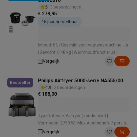
CE952810
5
3 beoordelingen
€ 279,95
15 jaar herstelbaar
Inhoud: 6 L | Geschikt voor vaatwasmachine: Ja
| Gewicht: 6.48 kg | Warmhoudfunctie: Ja |
Display: Ja
Vergelijk
Philips Airfryer 5000-serie NA555/00
Bestseller
4.9
2 beoordelingen
€ 188,00
Type friteuse: Airfryer (zonder olie) |
Vermogen: 2750 W | Max # personen: 7 pers of
meer (XL) | Automatische programma's: Ja |
Vergelijk