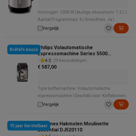
Vermogen: 1000 W | Nuttige inhoud kom: 1.2 L |
Aantal Programma's: 4 | Smoothies: Ja |
Geschikt voor vaatwasmachine: Nee
Vergelijk
Philips Volautomatische
Krëfel's keuze
Espressomachine Series 5500
EP5547/90 LatteGo
4.5
29 beoordelingen
€ 587,00
Type koffiemachine: Volautomatische
espressomachine | Geschikt voor: Koffiebonen |
Geschikt voor melk opschuimen: Ja | Manier
Vergelijk
van melkbereiding: Automatisch met 1 druk op
de knop | Bedieningspaneel: Touchscreen
Moulinex Hakmolen Moulinette
15 jaar herstelbaar
Essential DJ520110