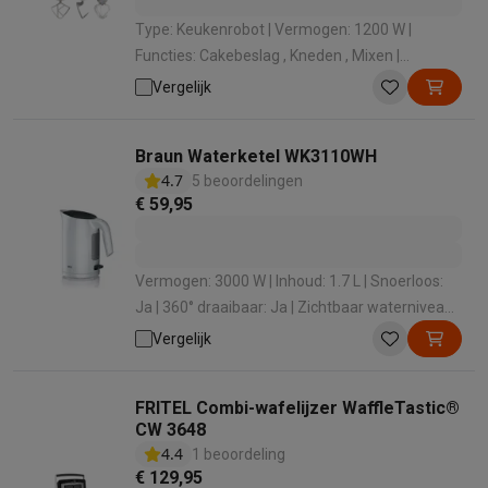
Type: Keukenrobot | Vermogen: 1200 W |
Functies: Cakebeslag , Kneden , Mixen |
Materiaal: Gegoten metaal | Inhoud mengkom:
Vergelijk
6.7 L
Braun Waterketel WK3110WH
4.7
5 beoordelingen
€ 59,95
Vermogen: 3000 W | Inhoud: 1.7 L | Snoerloos:
Ja | 360° draaibaar: Ja | Zichtbaar waterniveau:
Ja
Vergelijk
FRITEL Combi-wafelijzer WaffleTastic®
CW 3648
4.4
1 beoordeling
€ 129,95