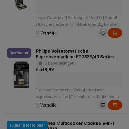
Type: Wafelijzer | Vermogen: 1600 W | Aantal
stuks per bakbeurt: 2 | Hittebestendig handvat:
Ja | 180° Grill: Ja
Vergelijk
Philips Volautomatische
Bestseller
Espressomachine EP2339/40 Series
2300 LatteGo
0 beoordelingen
€ 549,99
Type koffiemachine: Volautomatische
espressomachine | Geschikt voor: Koffiebonen ,
Gemalen koffie | Geschikt voor melk
Vergelijk
opschuimen: Ja | Manier van melkbereiding:
Automatisch met 1 druk op de knop |
Moulinex Multicooker Cookeo 9-in-1
Bedieningspaneel: Touchscreen
15 jaar herstelbaar