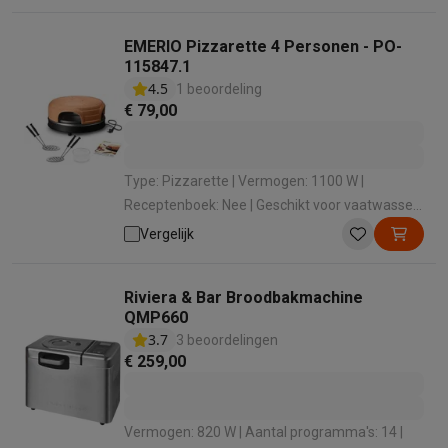
Regelbare temperatuur: Ja
EMERIO Pizzarette 4 Personen - PO-
115847.1
4.5
1 beoordeling
€ 79,00
Type: Pizzarette | Vermogen: 1100 W |
Receptenboek: Nee | Geschikt voor vaatwasser:
Nee | Aan-uit schakelaar: Ja
Vergelijk
Riviera & Bar Broodbakmachine
QMP660
3.7
3 beoordelingen
€ 259,00
Vermogen: 820 W | Aantal programma's: 14 |