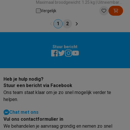
Maximaal broodgewicht: 1.25 kg | Uitneembare
bakblik: Ja | Snelbakfunctie: Ja
Vergelijk
1
2
Stuur bericht
Heb je hulp nodig?
Stuur een bericht via Facebook
Ons team staat klaar om je zo snel mogelijk verder te
helpen.
Chat met ons
Vul ons contactformulier in
We behandelen je aanvraag grondig en nemen zo snel