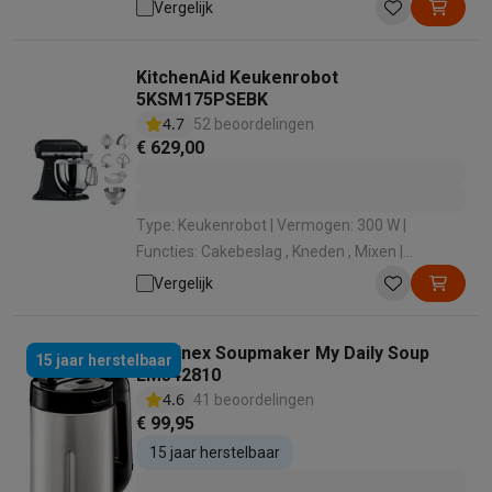
Vaatwasserbestendig: Ja
Vergelijk
KitchenAid Keukenrobot
5KSM175PSEBK
4.7
52 beoordelingen
€ 629,00
Type: Keukenrobot | Vermogen: 300 W |
Functies: Cakebeslag , Kneden , Mixen |
Materiaal: Gegoten metaal | Inhoud mengkom:
Vergelijk
4.8 L
Moulinex Soupmaker My Daily Soup
15 jaar herstelbaar
LM542810
4.6
41 beoordelingen
€ 99,95
15 jaar herstelbaar