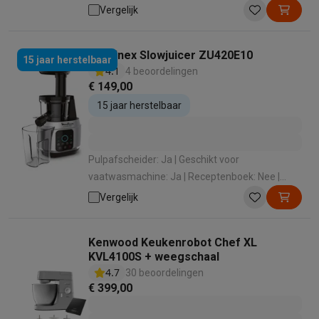
Afneembarevoet: Ja
Vergelijk
Moulinex Slowjuicer ZU420E10
15 jaar herstelbaar
4.1
4 beoordelingen
€ 149,00
15 jaar herstelbaar
Pulpafscheider: Ja | Geschikt voor
vaatwasmachine: Ja | Receptenboek: Nee |
Inhoud opvangbak: 0.8 L | Demonteerbaar: Ja
Vergelijk
Kenwood Keukenrobot Chef XL
KVL4100S + weegschaal
4.7
30 beoordelingen
€ 399,00