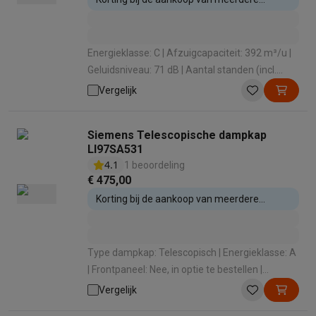
inbouwtoestellen
Energieklasse: C | Afzuigcapaciteit: 392 m³/u |
Geluidsniveau: 71 dB | Aantal standen (incl.
intensief): 3 | Type afzuiging: Centrale
Vergelijk
afzuiging
Siemens Telescopische dampkap
LI97SA531
4.1
1 beoordeling
€ 475,00
Korting bij de aankoop van meerdere
inbouwtoestellen
Type dampkap: Telescopisch | Energieklasse: A
| Frontpaneel: Nee, in optie te bestellen |
Afzuigcapaciteit: 397 m³/u | Geluidsniveau: 53
Vergelijk
dB