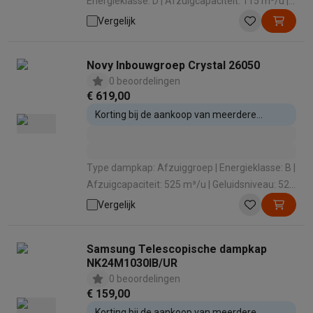
Energieklasse: D | Afzuigcapaciteit: 115 m³/u |
Geluidsniveau: 52 dB | Intensieve stand: Nee
Vergelijk
Novy Inbouwgroep Crystal 26050
0 beoordelingen
€ 619,00
Korting bij de aankoop van meerdere
inbouwtoestellen
Type dampkap: Afzuiggroep | Energieklasse: B |
Afzuigcapaciteit: 525 m³/u | Geluidsniveau: 52
dB | Intensieve stand: Ja
Vergelijk
Samsung Telescopische dampkap
NK24M1030IB/UR
0 beoordelingen
€ 159,00
Korting bij de aankoop van meerdere