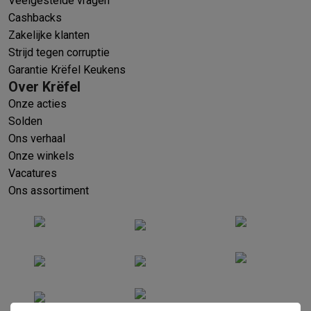
Veelgestelde vragen
Cashbacks
Zakelijke klanten
Strijd tegen corruptie
Garantie Krëfel Keukens
Over Krëfel
Onze acties
Solden
Ons verhaal
Onze winkels
Vacatures
Ons assortiment