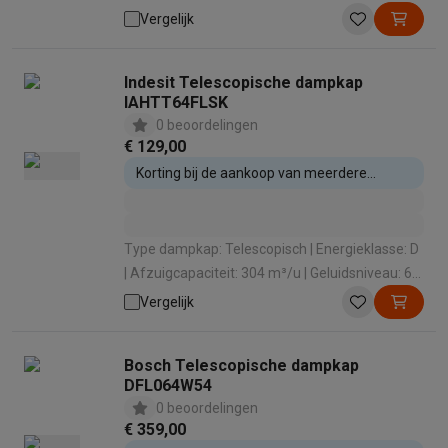
664 m³/u | Geluidsniveau: 67 dB
Vergelijk
Indesit Telescopische dampkap
IAHTT64FLSK
0 beoordelingen
€ 129,00
Korting bij de aankoop van meerdere
inbouwtoestellen
Type dampkap: Telescopisch | Energieklasse: D
| Afzuigcapaciteit: 304 m³/u | Geluidsniveau: 62
dB | Aantal standen (incl. intensief): 3
Vergelijk
Bosch Telescopische dampkap
DFL064W54
0 beoordelingen
€ 359,00