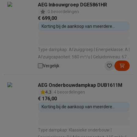
AEG Inbouwgroep DGE5861HR
0 beoordelingen
€ 699,00
Korting bij de aankoop van meerdere
inbouwtoestellen
Type dampkap: Afzuiggroep | Energieklasse: A |
Afzuigcapaciteit: 580 m³/u | Geluidsniveau: 67
dB | Intensieve stand: Ja
Vergelijk
AEG Onderbouwdampkap DUB1611M
4.3
4 beoordelingen
€ 176,00
Korting bij de aankoop van meerdere
inbouwtoestellen
Type dampkap: Klassieke onderbouw |