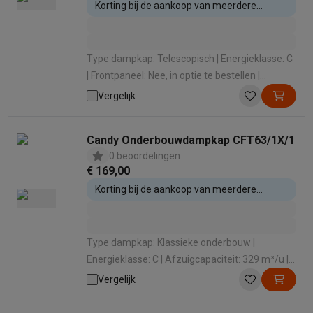
Korting bij de aankoop van meerdere
inbouwtoestellen
Type dampkap: Telescopisch | Energieklasse: C
| Frontpaneel: Nee, in optie te bestellen |
Afzuigcapaciteit: 394 m³/u | Geluidsniveau: 68
Vergelijk
dB
Candy Onderbouwdampkap CFT63/1X/1
0 beoordelingen
€ 169,00
Korting bij de aankoop van meerdere
inbouwtoestellen
Type dampkap: Klassieke onderbouw |
Energieklasse: C | Afzuigcapaciteit: 329 m³/u |
Geluidsniveau: 72 dB | Intensieve stand: Nee
Vergelijk