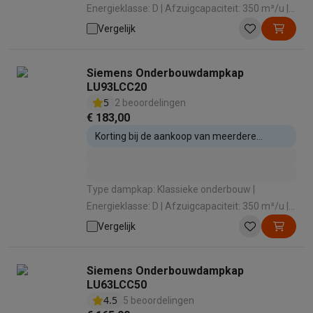
Energieklasse: D | Afzuigcapaciteit: 350 m³/u |
Geluidsniveau: 72 dB | Intensieve stand: Nee
Vergelijk
Siemens Onderbouwdampkap
LU93LCC20
5
2 beoordelingen
€ 183,00
Korting bij de aankoop van meerdere
inbouwtoestellen
Type dampkap: Klassieke onderbouw |
Energieklasse: D | Afzuigcapaciteit: 350 m³/u |
Geluidsniveau: 72 dB | Intensieve stand: Nee
Vergelijk
Siemens Onderbouwdampkap
LU63LCC50
4.5
5 beoordelingen