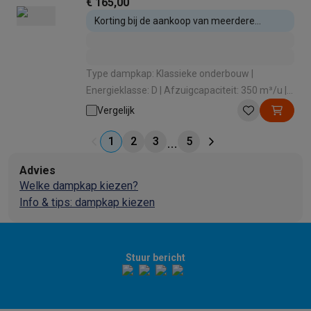
€ 165,00
Korting bij de aankoop van meerdere
inbouwtoestellen
Type dampkap: Klassieke onderbouw |
Energieklasse: D | Afzuigcapaciteit: 350 m³/u |
Geluidsniveau: 72 dB | Intensieve stand: Nee
Vergelijk
1
2
3
5
Advies
Welke dampkap kiezen?
Info & tips: dampkap kiezen
Stuur bericht