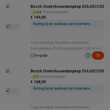
Bosch Onderbouwdampkap DUL63CC20
4.6
4 beoordelingen
€ 149,00
Korting bij de aankoop van meerdere
inbouwtoestellen
Type dampkap: Klassieke onderbouw |
Energieklasse: D | Afzuigcapaciteit: 350 m³/u |
Geluidsniveau: 72 dB | Intensieve stand: Nee
Vergelijk
Bosch Onderbouwdampkap DUL63CC50
5
4 beoordelingen
€ 168,00
Korting bij de aankoop van meerdere
inbouwtoestellen
Type dampkap: Klassieke onderbouw |