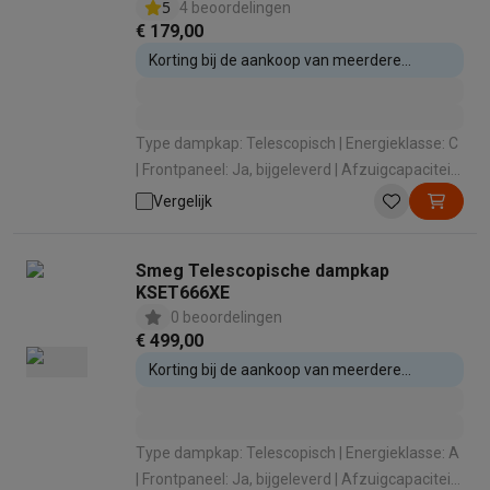
5
4 beoordelingen
€ 179,00
Korting bij de aankoop van meerdere
inbouwtoestellen
Type dampkap: Telescopisch | Energieklasse: C
| Frontpaneel: Ja, bijgeleverd | Afzuigcapaciteit:
392 m³/u | Geluidsniveau: 71 dB
Vergelijk
Smeg Telescopische dampkap
KSET666XE
0 beoordelingen
€ 499,00
Korting bij de aankoop van meerdere
inbouwtoestellen
Type dampkap: Telescopisch | Energieklasse: A
| Frontpaneel: Ja, bijgeleverd | Afzuigcapaciteit: