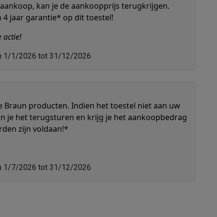
 aankoop, kan je de aankoopprijs terugkrijgen.
n 4 jaar garantie* op dit toestel!
 actie!
tion accessoires
 accessoires
an 1/1/2026 tot 31/12/2026
Racing
Smartphone gaming controllers
Accessoires
 Braun producten. Indien het toestel niet aan uw
n je het terugsturen en krijg je het aankoopbedrag
rden zijn voldaan!*
s & GPS trackers
an 1/7/2026 tot 31/12/2026
 personenweegschalen
Slimme elektrische tandenborstels
Babyf