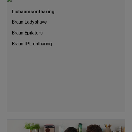
enders
Soepmakers
Hakmolens
Accessoires
kokers
Kookrobots
Pastamachines
Opzetkookplaten
Accessoires
Lichaamsontharing
i
Pizzamakers
Accessoires
Braun Ladyshave
barbecues
Accessoires
nen
Waterfilterpatronen
Ijsblokjesmachines
Braun Epilators
toestellen
Keukengerei & gadgets
Braun IPL ontharing
verse desserten
oires
Sledestofzuigers
Handstofzuigers
Bouwstofzuigers
Stofzuigerz
adrobots
Robot ramenwassers
Hogedrukreinigers
Ruitenwassers
Dweilsystemen
Accessoires
e strijkplanken
Strijkplanken
Accessoires
es
ntvochtigers
Weerstations
en droogkast sets
Was-droogcombinaties
Tussenkaders en sok