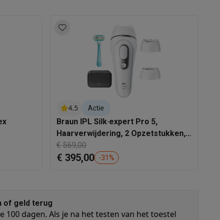
alaxy Fold8
alaxy Flip8 & Fold8 (Ultra) hoesjes
4.5
Actie
ex
Braun IPL Silk·expert Pro 5,
B
Haarverwijdering, 2 Opzetstukken,
S
PL5234
€ 569,00
€ 
€ 395,00
€
-
31
%
lers
n of geld terug
 100 dagen. Als je na het testen van het toestel