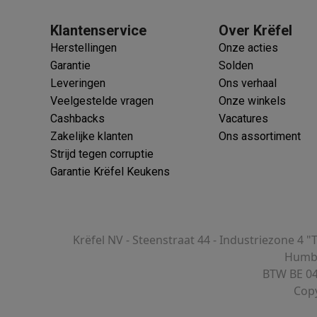
Klantenservice
Over Krëfel
Herstellingen
Onze acties
Garantie
Solden
Leveringen
Ons verhaal
Veelgestelde vragen
Onze winkels
Cashbacks
Vacatures
Zakelijke klanten
Ons assortiment
Strijd tegen corruptie
Garantie Krëfel Keukens
Krëfel NV - Steenstraat 44 - Industriezone 4 "
Humbe
BTW BE 04
Copy