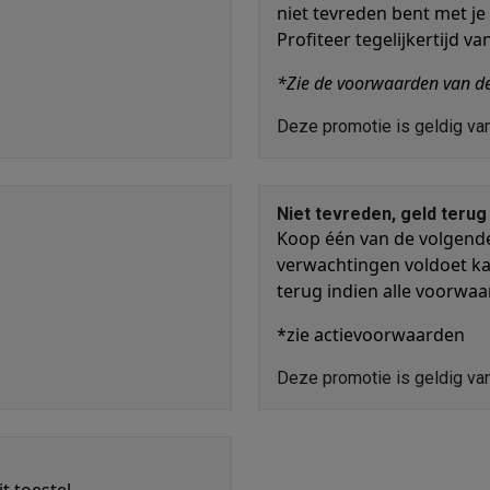
oftware
niet tevreden bent met je
n
Muismatten
Overige accessoires
Profiteer tegelijkertijd va
*Zie de voorwaarden van de
on controllers
Playstation headsets
Playstation VR-brillen
Playsta
do Switch controllers
Nintendo Switch headsets
Nintendo Switch
Deze promotie is geldig v
cessoires
ing muizen
Gaming toetsenborden
PC gaming controllers
stoelen
Gaming desks
Gaming TV
Gaming monitors
VR brillen
Sim 
Niet tevreden, geld terug
Koop één van de volgende
ders
verwachtingen voldoet ka
che steps accessoires
GPS accessoires
terug indien alle voorwaa
men
Bewegingsdetectoren
Slimme deurbellen
Rookmelders
AirTag
*zie actievoorwaarden
Voice assistant
Weerstations
Deze promotie is geldig v
r
Apple TV
Batterijen & opladers
Stekkers & adapters
spressomachines
Slimme ovens
Slimme keukenrobots
roogkasten
Slimme luchtbehandeling
Slimme stofzuigers
Slimme