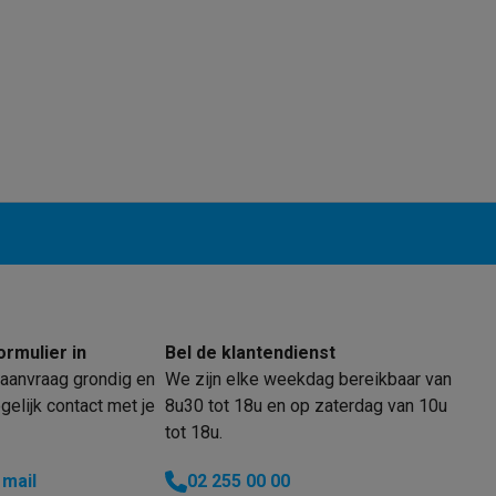
klein elektro
Solden op multimedia
Solden op TV & audio
Black Friday
lijke winkelbeleving
Niet tevreden, geld terug
ie
TV installatie
etaling
Alma: betaal in 2 of 3 keer
Klarna: betaal binnen 30 dagen
everingsuur
Zakelijke klanten
ProteKt: verzeker je toestel
Swap Pro
 kookplaat past bij jouw keuken?
Meer...
..
ituatie
Hoofdtelefoon of oortjes?
Meer...
 je een elektrische step?
Hoe kies je een drone ?
ormulier in
Bel de klantendienst
aanvraag grondig en
We zijn elke weekdag bereikbaar van
 groot elektro
Outlet klein elektro
Outlet TV & audio
Outlet accesso
elijk contact met je
8u30 tot 18u en op zaterdag van 10u
tot 18u.
 mail
02 255 00 00