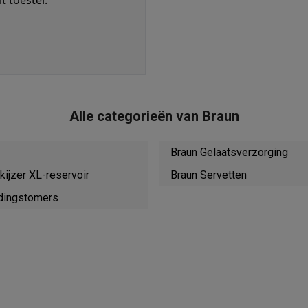
 toestel.
 laptops
BuyBack
ques
Stofzuigers met ecocheques
Strijkijzers met ecocheques
Ste
Alle categorieën van Braun
 met ecocheques
Bruiswatertoestellen met ecocheques
Waterfilt
Braun Gelaatsverzorging
s
Diepvriezers met ecocheques
Ovens met ecocheques
Fornuiz
jkijzer XL-reservoir
Braun Servetten
dingstomers
Koptelefoons met ecocheques
Oortjes met ecocheques
Platensp
ptops met ecocheques
Monitors met ecocheques
Powerbanks m