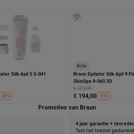
era's
Nikon camera's
Lenzen
en
Statieven & tripods
Action cam accessoires
SM’s met toetsen
Refurbished smartphones
iPhone 17
Samsung G
hoesjes
Screenprotectors
iPhone 17 Hoesjes
Galaxy S26 hoesjes
G
ders
-C kabels
Lightning kabels
Powerbanks
Actie
es
GSM houders auto
Micro SD-kaarten
Overige accessoires
ator Silk·épil 5 5-041
Braun Epilator Silk·épil 9 Fl
SkinSpa 9-060 3D
€ 229,00
s laptops
Copilot+ pc
Chromebooks
Monitors
Desktops
€ 194,00
-
26
%
-
15
%
akers
PC headsets
Microfoons
Docking stations
Externe DVD spe
b
Tablethoezen
E-readers
Accessoires
Promoties van Braun
 adapters
Mesh Wi-Fi
Switches
Netwerkkabels
4 jaar garantie + tevrede
SD-kaarten
CD's & DVD's
Test het toestel gedurende