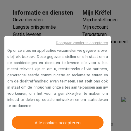
Informatie en diensten
Mijn Krëfel
Onze diensten
Mijn bestellingen
Laagste prijsgarantie
Mijn account
Gratis leveren
Terugsturen
Verlengde garantie
Mijn leveringsmoment
Doorgaan zonder te accepteren
Ecocheques
Op onze sites en applicaties verzamelen we gegevens over
Veilig betalen
u bij elk bezoek. Deze gegevens stellen ons in staat om u
de aanbiedingen en diensten te leveren die voor u het
Toegankelijkheidsverklaring
meest relevant zijn en om u, rechtstreeks of via partners,
gepersonaliseerde communicatie en reclame te sturen en
om de doeltreffendheid ervan te meten. Het stelt ons ook
in staat om de inhoud van onze sites aan te passen aan uw
voorkeuren, om het voor u gemakkelijker te maken om
inhoud te delen op sociale netwerken en om statistieken
te produceren.
Alle cookies accepteren
Verkoopsvoorwaarden
Privacy
Disclaimer
Cookies