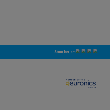
teKt
Stuur bericht
ires