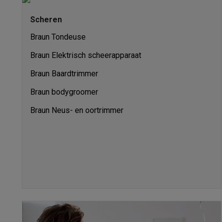
Robots & mixers
Keukenmachines
Keukenrobots
Mixers
Bl
Koken & stomen
Multicookers
Rijst- en stoomkokers
Water
Scheren
Fun cooking
Gourmet toestellen
Fondue
Raclette
TeppanYak
Braun Tondeuse
Barbecues
Elektrische barbecues
Houtskoolbarbecues
Gas
Koude dranken
Juicers
Bruiswatermachines
Waterfilterkan
Braun Elektrisch scheerapparaat
Kookgerei
Pannen
Kookpotten
Keukenweegschalen
Vacuüm
Braun Baardtrimmer
Desserts
Wafelijzers
Ijsmachines
Pannenkoekenmakers
Di
Smart garden
Binnentuin
Kruiden
Compost machines
Access
Braun bodygroomer
Huishouden & airco
Braun Neus- en oortrimmer
Stofzuigen
Stofzuigers
Robotstofzuigers
Steelstofzuigers
Robots
Robotstofzuigers
Dweilrobots
Robotmaaiers
Zwemb
Schoonmaken
Vloerreinigers
Stoomreinigers
Tapijtreinigers
Strijken
Stoomgenerators
Strijkijzers
Kledingstomers
Actiev
Naaien
Naaimachines
Accessoires
Verkoelen
Mobiele airco’s
Aircoolers
Ventilators
Accessoir
Luchtbehandeling
Luchtreinigers
Luchtbevochtigers
Luchto
Verwarmen
Elektrische verwarming
Elektrische dekens
Wassen & drogen
Wasmachines
Droogkasten
Wasmachine 