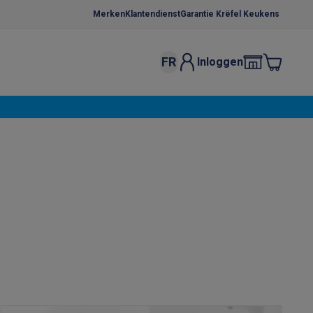
Merken
Klantendienst
Garantie Krëfel Keukens
FR
Inloggen
kels
Droogrekken
s
 microgolfovens
Inbouw wasmachines
ten
o
Koffiezetapparaten
Koffie, capsules & pads
Accessoires